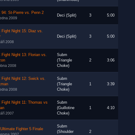
94: St-Pierre vs. Penn 2
Deci (Split)
3
5:00
ledna 2009
Fight Night 15: Diaz vs.
r
Deci (Split)
3
5:00
září 2008
Fight Night 13: Florian vs.
Subm
zon
(Triangle
2
3:06
Choke)
ubna 2008
Fight Night 12: Swick vs.
Subm
kman
(Triangle
1
3:39
Choke)
ledna 2008
 Fight Night 11: Thomas vs
Subm
ian
(Guillotine
1
4:10
Choke)
září 2007
Subm
Ultimate Fighter 5 Finale
(Shoulder
2
června 2007