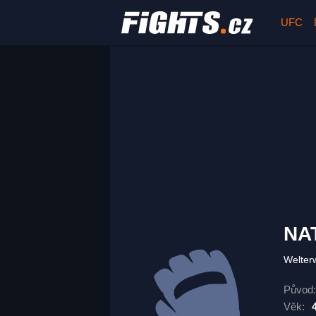
UFC
NA
Welter
Původ:
Věk: