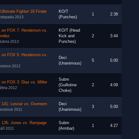
Ultimate Fighter 18 Finale
KO/T
1
2:38
(Punches)
listopadu 2013
 on FOX 7: Henderson vs.
KO/T (Head
endez
Kick and
2
3:44
Punches)
dubna 2013
 on FOX 5: Henderson vs.
Deci
z
5
5:00
(Unanimous)
rosince 2012
Subm
on FOX 3: Diaz vs. Miller
(Guillotine
2
4:09
větna 2012
Choke)
 141: Lesnar vs. Overeem
Deci
3
5:00
(Unanimous)
prosince 2011
 135: Jones vs. Rampage
Subm
1
4:27
(Armbar)
září 2011