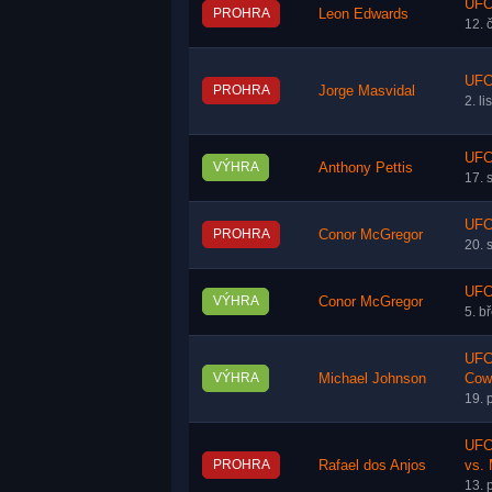
UFC 
PROHRA
Leon Edwards
12. 
UFC
PROHRA
Jorge Masvidal
2. l
UFC 
VÝHRA
Anthony Pettis
17. 
UFC
PROHRA
Conor McGregor
20. 
UFC
VÝHRA
Conor McGregor
5. b
UFC
VÝHRA
Michael Johnson
Cow
19. 
UFC
PROHRA
Rafael dos Anjos
vs. 
13. 