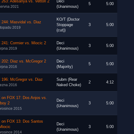
263: Adesanya vs. Vettori 2
Deci
5
5:00
(Unanimous)
června 2021
KO/T (Doctor
 244: Masvidal vs. Diaz
Stoppage
3
5:00
istopadu 2019
(cut))
241: Cormier vs. Miocic 2
Deci
3
5:00
(Unanimous)
srpna 2019
 202: Diaz vs. McGregor 2
Deci
5
5:00
(Majority)
srpna 2016
 196: McGregor vs. Diaz
Subm (Rear
2
4:12
Naked Choke)
řezna 2016
 on FOX 17: Dos Anjos vs.
Deci
boy 2
3
5:00
(Unanimous)
prosince 2015
 on FOX 13: Dos Santos
Deci
Miocic
3
5:00
(Unanimous)
prosince 2014