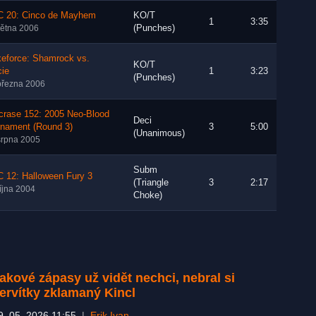
 20: Cinco de Mayhem
KO/T
1
3:35
(Punches)
větna 2006
keforce: Shamrock vs.
KO/T
cie
1
3:23
(Punches)
března 2006
crase 152: 2005 Neo-Blood
Deci
rnament (Round 3)
3
5:00
(Unanimous)
srpna 2005
Subm
 12: Halloween Fury 3
(Triangle
3
2:17
října 2004
Choke)
akové zápasy už vidět nechci, nebral si
ervítky zklamaný Kincl
9. 05. 2026 11:55
|
Erik Ivan