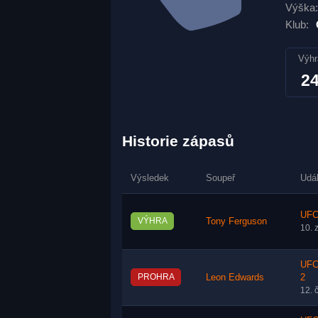
Výška:
Klub:
Výhr
2
Historie zápasů
Výsledek
Soupeř
Udá
UFC
VÝHRA
Tony Ferguson
10. 
UFC 
PROHRA
Leon Edwards
2
12. 