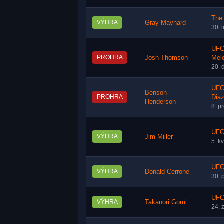
The 
VÝHRA
Gray Maynard
30. 
UFC
PROHRA
Josh Thomson
Mel
20. 
UFC
Benson
PROHRA
Dia
Henderson
8. p
UFC 
VÝHRA
Jim Miller
5. k
UFC
VÝHRA
Donald Cerrone
30. 
UFC
VÝHRA
Takanori Gomi
24. 