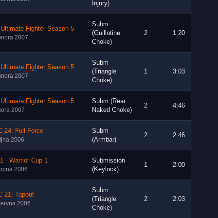
Injury)
Subm
Ultimate Fighter Season 5
(Guillotine
2
1:20
února 2007
Choke)
Subm
Ultimate Fighter Season 5
(Triangle
1
3:03
února 2007
Choke)
Ultimate Fighter Season 5
Subm (Rear
2
4:46
Naked Choke)
nora 2007
 24: Full Force
Subm
2
2:46
(Armbar)
října 2006
 - Warrior Cup 1
Submission
1
2:00
(Keylock)
srpna 2006
Subm
 21: Tapout
(Triangle
2
2:03
června 2006
Choke)