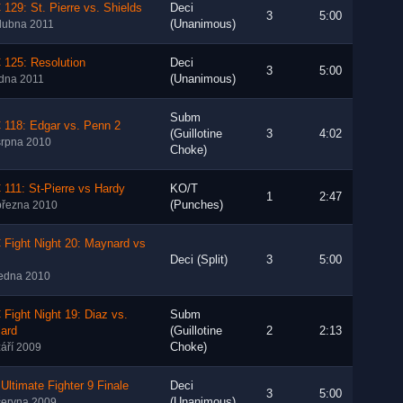
129: St. Pierre vs. Shields
Deci
3
5:00
(Unanimous)
dubna 2011
 125: Resolution
Deci
3
5:00
(Unanimous)
edna 2011
Subm
 118: Edgar vs. Penn 2
(Guillotine
3
4:02
srpna 2010
Choke)
111: St-Pierre vs Hardy
KO/T
1
2:47
(Punches)
března 2010
Fight Night 20: Maynard vs
z
Deci (Split)
3
5:00
ledna 2010
Fight Night 19: Diaz vs.
Subm
lard
(Guillotine
2
2:13
Choke)
září 2009
Ultimate Fighter 9 Finale
Deci
3
5:00
(Unanimous)
června 2009