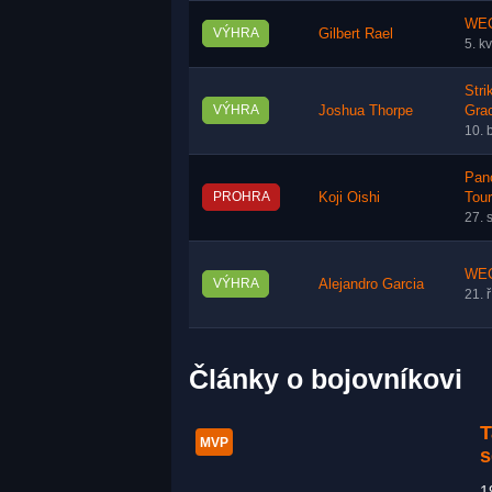
WEC
VÝHRA
Gilbert Rael
5. k
Stri
VÝHRA
Joshua Thorpe
Gra
10. 
Pan
PROHRA
Koji Oishi
Tou
27. 
WEC
VÝHRA
Alejandro Garcia
21. 
Články o bojovníkovi
T
MVP
s
1