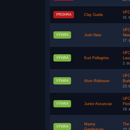
UFC 
PROHRA
Clay Guida
31. 
UFC 
VÝHRA
Josh Neer
Nee
17. 
UFC 
VÝHRA
Kurt Pellegrino
Lau
2. d
UFC 
VÝHRA
Alvin Robinson
Bur
23. 
UFC
VÝHRA
Junior Assuncao
Flor
19. 
Manny
The 
VÝHRA
Gamburyan
23. 