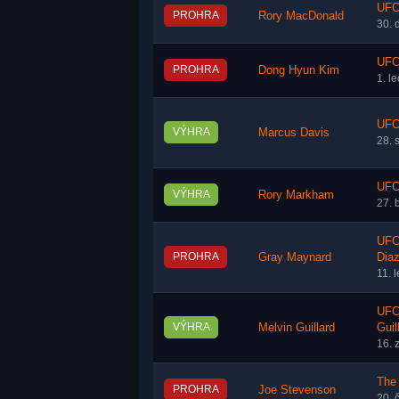
UFC 
PROHRA
Rory MacDonald
30. 
UFC
PROHRA
Dong Hyun Kim
1. l
UFC
VÝHRA
Marcus Davis
28. 
UFC 
VÝHRA
Rory Markham
27. 
UFC 
PROHRA
Gray Maynard
Dia
11. 
UFC 
VÝHRA
Melvin Guillard
Guil
16. 
The 
PROHRA
Joe Stevenson
20. 