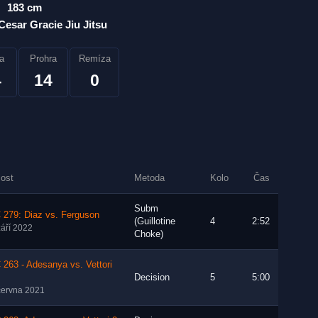
183 cm
Cesar Gracie Jiu Jitsu
a
Prohra
Remíza
4
14
0
lost
Metoda
Kolo
Čas
Subm
 279: Diaz vs. Ferguson
(Guillotine
4
2:52
září 2022
Choke)
263 - Adesanya vs. Vettori
Decision
5
5:00
června 2021