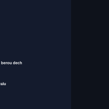
é berou dech
valu