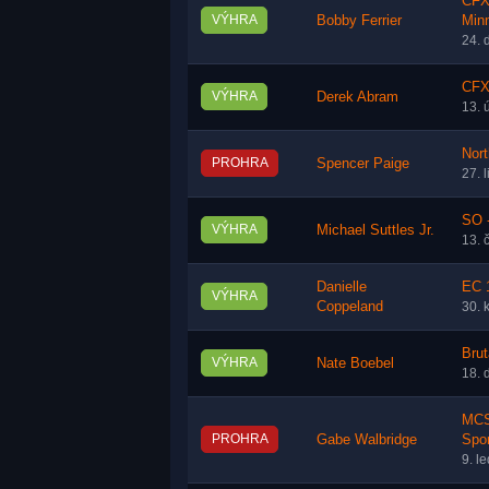
CFX
VÝHRA
Bobby Ferrier
Min
24. 
CFX
VÝHRA
Derek Abram
13. 
Nor
PROHRA
Spencer Paige
27. 
SO 
VÝHRA
Michael Suttles Jr.
13. 
Danielle
EC 
VÝHRA
Coppeland
30. 
Brut
VÝHRA
Nate Boebel
18. 
MCS
PROHRA
Gabe Walbridge
Spo
9. l