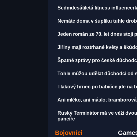
Sedmdesátiletá fitness influencerka
Nemáte doma v šuplíku tuhle drobn
Jeden román ze 70. let dnes stojí 
Jiřiny mají roztrhané květy a šků
Špatné zprávy pro české důchodce
Tohle můžou udělat důchodci od sr
Tlakový hrnec po babičce jde na b
Ani mléko, ani máslo: bramborová 
Ruský Terminátor má ve věži dvou
pancíře
Bojovníci
Games