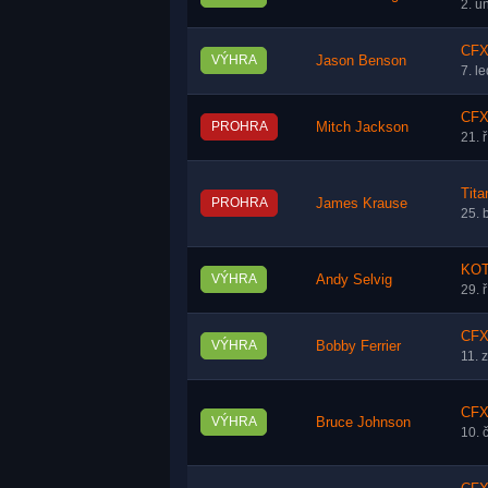
2. ú
CFX
VÝHRA
Jason Benson
7. l
CFX 
PROHRA
Mitch Jackson
21. 
Tita
PROHRA
James Krause
25. 
KOT
VÝHRA
Andy Selvig
29. 
CFX 
VÝHRA
Bobby Ferrier
11. 
CFX 
VÝHRA
Bruce Johnson
10. 