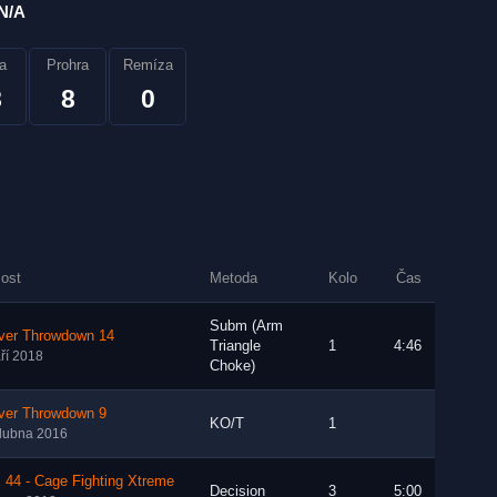
N/A
a
Prohra
Remíza
8
8
0
lost
Metoda
Kolo
Čas
Subm (Arm
iver Throwdown 14
Triangle
1
4:46
áří 2018
Choke)
iver Throwdown 9
KO/T
1
dubna 2016
 44 - Cage Fighting Xtreme
Decision
3
5:00