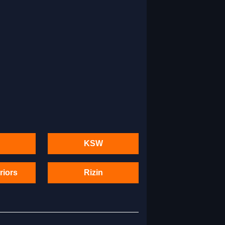
KSW
riors
Rizin