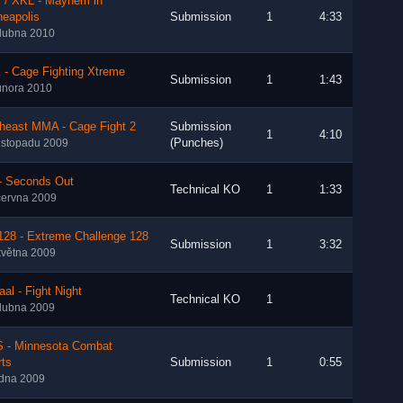
 / XKL - Mayhem in
neapolis
Submission
1
4:33
dubna 2010
 - Cage Fighting Xtreme
Submission
1
1:43
února 2010
theast MMA - Cage Fight 2
Submission
1
4:10
(Punches)
listopadu 2009
- Seconds Out
Technical KO
1
1:33
června 2009
128 - Extreme Challenge 128
Submission
1
3:32
května 2009
aal - Fight Night
Technical KO
1
dubna 2009
 - Minnesota Combat
rts
Submission
1
0:55
edna 2009