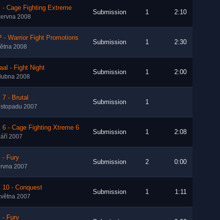
 - Cage Fighting Extreme
Submission
1
2:10
června 2008
- Warrior Fight Promotions
Submission
1
2:30
větna 2008
aal - Fight Night
Submission
1
2:00
dubna 2008
7 - Brutal
Submission
1
listopadu 2007
6 - Cage Fighting Xtreme 6
Submission
1
2:08
září 2007
 - Fury
Submission
2
0:00
ervna 2007
 10 - Conquest
Submission
1
1:11
května 2007
 - Fury