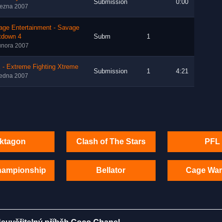
Submission
0:00
řezna 2007
age Entertainment - Savage
tdown 4
Subm
1
února 2007
 - Extreme Fighting Xtreme
Submission
1
4:21
ledna 2007
ktagon
Clash of The Stars
PFL
hampionship
Bellator
Cage War