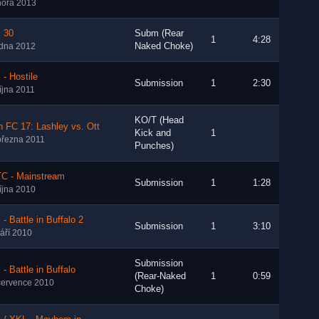
nora 2013
 30
Subm (Rear
1
4:28
Naked Choke)
edna 2012
- Hostile
Submission
1
2:30
října 2011
KO/T (Head
n FC 17: Lashley vs. Ott
Kick and
1
března 2011
Punches)
C - Mainstream
Submission
1
1:28
října 2010
- Battle in Buffalo 2
Submission
1
3:10
září 2010
Submission
- Battle in Buffalo
(Rear-Naked
1
0:59
července 2010
Choke)