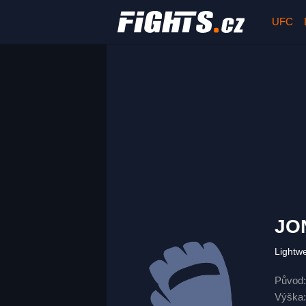
UFC
JO
Lightw
Původ:
Výška: