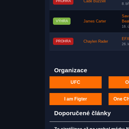
PROHRA
Cade Buzzell
8. b
Sav
VÝHRA
James Carter
Bea
16. 
EFX
PROHRA
Chaylen Rader
26. 
Organizace
UFC
O
I am Figter
One C
Doporučené články