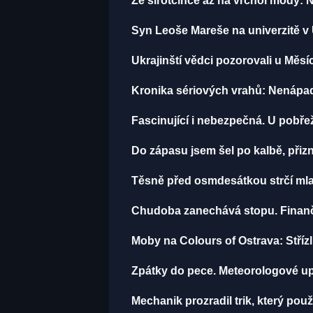
Ze sirotčince až na vrchol módy: 
Syn Leoše Mareše na univerzitě v 
Ukrajinští vědci pozorovali u Měsí
Kronika sériových vrahů: Nenápadný
Fascinující i nebezpečná. U pobře
Do zápasu jsem šel po kalbě, př
Těsně před osmdesátkou strčí mla
Chudoba zanechává stopu. Finančn
Moby na Colours of Ostrava: Střízli
Zpátky do pece. Meteorologové up
Mechanik prozradil trik, který použí