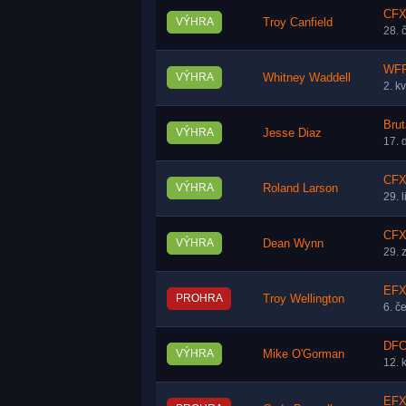
CFX
VÝHRA
Troy Canfield
28. 
WFP 
VÝHRA
Whitney Waddell
2. k
Brut
VÝHRA
Jesse Diaz
17. 
CFX 
VÝHRA
Roland Larson
29. 
CFX 
VÝHRA
Dean Wynn
29. 
EFX
PROHRA
Troy Wellington
6. č
DFC
VÝHRA
Mike O'Gorman
12. 
EFX