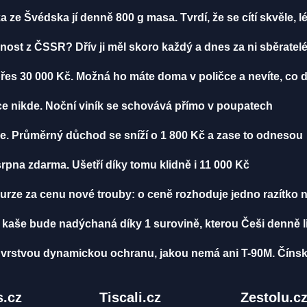
 ze Švédska jí denně 800 g masa. Tvrdí, že se cítí skvěle, lé
ost z ČSSR? Dřív ji měl skoro každý a dnes za ni sběratelé 
přes 30 000 Kč. Možná ho máte doma v poličce a nevíte, co d
dce nikde. Noční viník se schovává přímo v poupatech
. Průměrný důchod se sníží o 1 800 Kč a zase to odnesou
pna zdarma. Ušetří díky tomu klidně i 11 000 Kč
urze za cenu nové trouby: o ceně rozhoduje jedno razítko n
kaše bude nadýchaná díky 1 surovině, kterou Češi denně li
vrstvou dynamickou ochranu, jakou nemá ani T-90M. Čínsk
.cz
Tiscali.cz
Zestolu.c