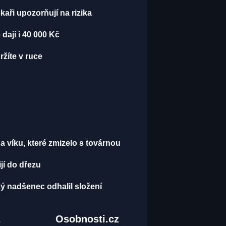
kaři upozorňují na rizika
dají i 40 000 Kč
ržíte v ruce
a víku, které zmizelo s továrnou
jí do dřezu
ý nadšenec odhalil složení
z
Osobnosti.cz