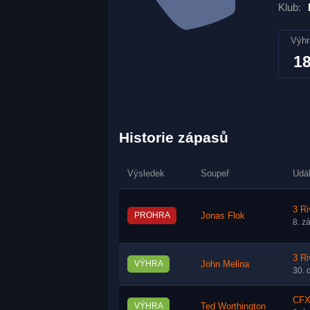
Klub:
Výhr
1
Historie zápasů
Výsledek
Soupeř
Udá
3 R
PROHRA
Jonas Flok
8. z
3 R
VÝHRA
John Melina
30. 
CFX
VÝHRA
Ted Worthington