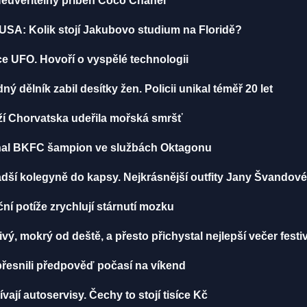
Neuvěřitelný příběh Coco Chanel
USA: Kolik stojí Jakubovo studium na Floridě?
ce UFO. Hovoří o vyspělé technologii
 dělník zabil desítky žen. Policii unikal téměř 20 let
ží Chorvatska udeřila mořská smršť
iznal BKFC šampion ve službách Oktagonu
dší kolegyně do kapsy. Nejkrásnější outfity Jany Švandov
í potíže zrychlují stárnutí mozku
vý, mokrý od deště, a přesto přichystal nejlepší večer festi
řesnili předpověď počasí na víkend
vají autoservisy. Čechy to stojí tisíce Kč