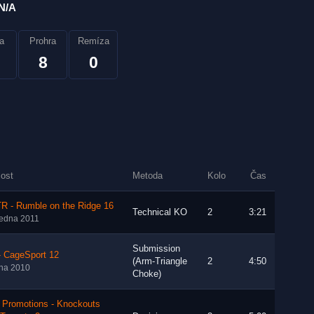
N/A
a
Prohra
Remíza
8
0
lost
Metoda
Kolo
Čas
R - Rumble on the Ridge 16
Technical KO
2
3:21
ledna 2011
Submission
- CageSport 12
(Arm-Triangle
2
4:50
íjna 2010
Choke)
 Promotions - Knockouts