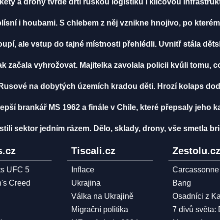
ety a drony tvrdě drtí ruskou logistiku i klíčovou infrastru
lísní i houbami. S chlebem z něj vznikne hnojivo, po kterém
pí, ale vstup do tajné místnosti přehlédli. Uvnitř stála dět
ak začala vyhrožovat. Majitelka zavolala policii kvůli tomu, c
Rusové na dobytých územích kradou děti. Hrozí kolaps dodá
lepší brankář MS 1962 a finále v Chile, které přepsaly jeho k
istili sektor jedním rázem. Dělo, sklady, drony, vše smetla 
.cz
Tiscali.cz
Zestolu.c
ts UFC 5
Inflace
Carcassonne
n's Creed
Ukrajina
Bang
Válka na Ukrajině
Osadníci z K
Migrační politika
7 divů světa: