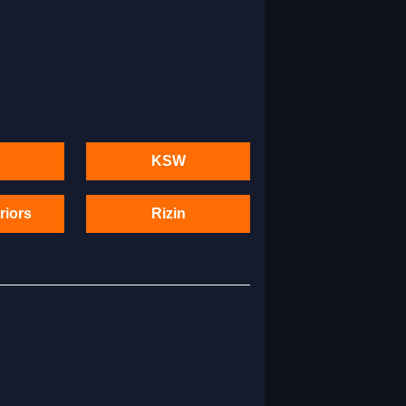
KSW
riors
Rizin