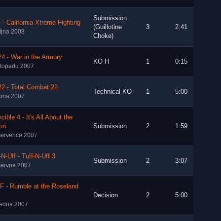
Submission
- California Xtreme Fighting
(Guillotine
3
2:41
října 2008
Choke)
4 - War in the Armory
KO H
1
0:15
istopadu 2007
2 - Total Combat 22
Technical KO
1
5:00
rpna 2007
ncible 4 - It's All About the
on
Submission
2
1:59
července 2007
-N-Uff - Tuff-N-Uff 3
Submission
2
3:07
června 2007
F - Rumble at the Roseland
Decision
2
5:00
ledna 2007