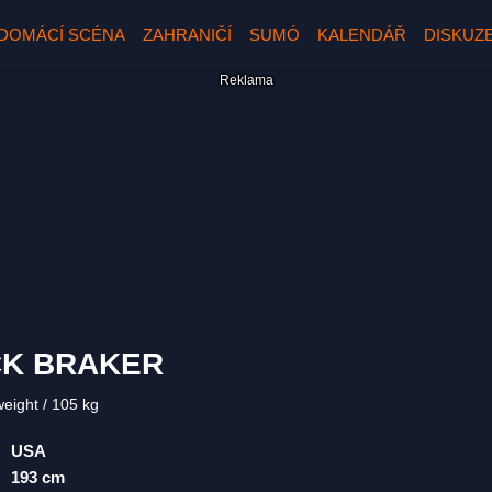
DOMÁCÍ SCÉNA
ZAHRANIČÍ
SUMÓ
KALENDÁŘ
DISKUZ
CK BRAKER
weight
105 kg
USA
193 cm