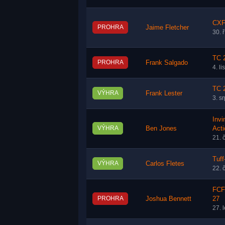
CXF 
PROHRA
Jaime Fletcher
30. 
TC 2
PROHRA
Frank Salgado
4. l
TC 2
VÝHRA
Frank Lester
3. s
Invi
VÝHRA
Ben Jones
Acti
21. 
Tuff
VÝHRA
Carlos Fletes
22. 
FCF
PROHRA
Joshua Bennett
27
27. 