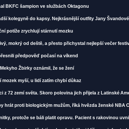
iznal BKFC šampion ve službách Oktagonu
dší kolegyně do kapsy. Nejkrásnější outfity Jany Švandov
í potíže zrychlují stárnutí mozku
vý, mokrý od deště, a přesto přichystal nejlepší večer festi
řesnili předpověď počasí na víkend
ekyho Žbirky oznámil, že se žení
í mozek myší, u lidí zatím chybí důkaz
z 72 zemí světa. Skoro polovina jich přijela z Latinské Am
 by hrát proti biologickým mužům, říká hvězda ženské NB
itky, protože se báli platit opravu. Pacient s rakovinou uvni