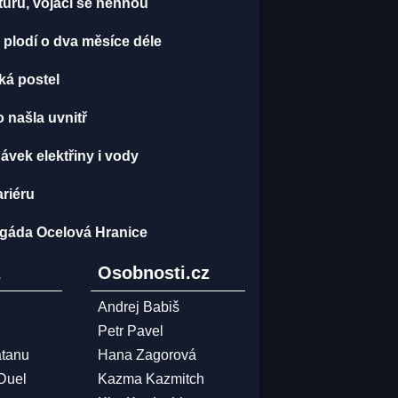
kturu, vojáci se nehnou
 plodí o dva měsíce déle
ská postel
o našla uvnitř
vek elektřiny i vody
ariéru
brigáda Ocelová Hranice
z
Osobnosti.cz
Andrej Babiš
Petr Pavel
atanu
Hana Zagorová
 Duel
Kazma Kazmitch