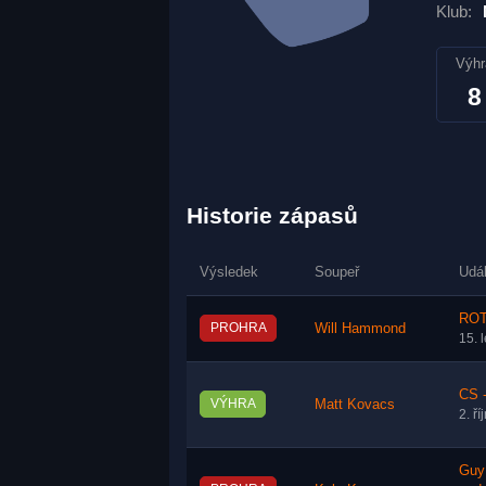
Klub:
Výhr
8
Historie zápasů
Výsledek
Soupeř
Udá
ROT
PROHRA
Will Hammond
15. 
CS 
VÝHRA
Matt Kovacs
2. ř
Guy