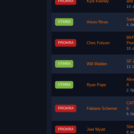
PROHRA
Kyle Keeney
and
14. 
San
VÝHRA
Arturo Rivas
4. č
BKP
PROHRA
Chris Folsom
Pro
10. 
SF 2
VÝHRA
Will Walden
12. 
Aliv
VÝHRA
Ryan Pope
4
2. ř
CATC
PROHRA
Fabiano Scherner
6
6. č
Shin
PROHRA
Joel Wyatt
9. k