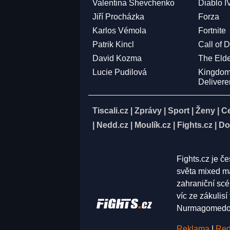
Valentina Shevchenko
Diablo I
Jiří Procházka
Forza
Karlos Vémola
Fortnite
Patrik Kincl
Call of 
David Kozma
The Elde
Lucie Pudilová
Kingdo
Deliver
Tiscali.cz
|
Zprávy
|
Sport
|
Ženy
|
C
|
Nedd.cz
|
Moulík.cz
|
Fights.cz
|
Do
Fights.cz je č
světa mixed ma
zahraniční scé
víc ze zákulis
Nurmagomedov,
Reklama
|
Red