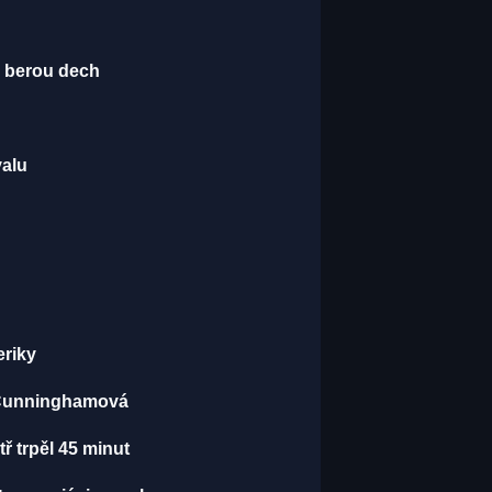
é berou dech
valu
eriky
A Cunninghamová
tř trpěl 45 minut