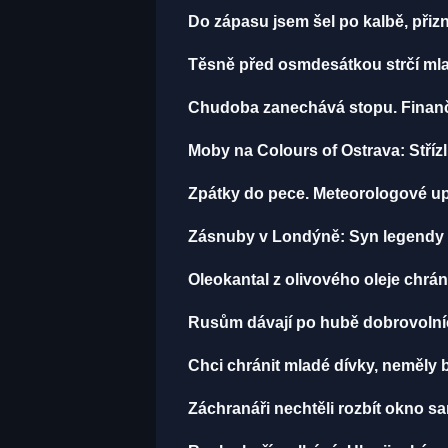
Do zápasu jsem šel po kalbě, př
Těsně před osmdesátkou strčí mla
Chudoba zanechává stopu. Finančn
Moby na Colours of Ostrava: Střízli
Zpátky do pece. Meteorologové up
Zásnuby v Londýně: Syn legendy M
Oleokantal z olivového oleje chrán
Rusům dávají po hubě dobrovolníci 
Chci chránit mladé dívky, neměly
Záchranáři nechtěli rozbít okno san