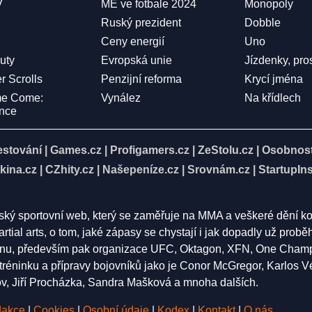
V
ME ve fotbale 2024
Monopoly
Ruský prezident
Dobble
Ceny energií
Uno
Duty
Evropská unie
Jízdenky, pro
r Scrolls
Penzijní reforma
Krycí jména
me Come:
Vynález
Na křídlech
ence
estování
|
Games.cz
|
Profigamers.cz
|
ZeStolu.cz
|
Osobnost
kina.cz
|
CZhity.cz
|
Našepeníze.cz
|
Srovnám.cz
|
StartupIns
eský sportovní web, který se zaměřuje na MMA a veškeré dění k
rtial arts, o tom, jaké zápasy se chystají i jak dopadly už pro
nu, především pak organizace UFC, Oktagon, XFN, One Champion
í tréninku a přípravy bojovníků jako je Conor McGregor, Karlos 
 Jiří Procházka, Sandra Mašková a mnoha dalších.
akce
|
Cookies
|
Osobní údaje
|
Kodex
|
Kontakt
|
O nás