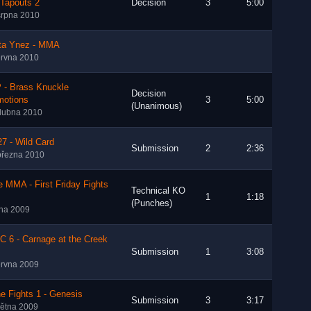
 Tapouts 2
Decision
3
5:00
srpna 2010
ta Ynez - MMA
ervna 2010
 - Brass Knuckle
Decision
motions
3
5:00
(Unanimous)
dubna 2010
7 - Wild Card
Submission
2
2:36
března 2010
e MMA - First Friday Fights
Technical KO
1
1:18
(Punches)
íjna 2009
 6 - Carnage at the Creek
Submission
1
3:08
ervna 2009
e Fights 1 - Genesis
Submission
3
3:17
větna 2009