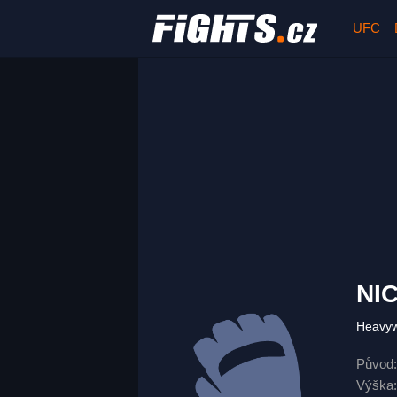
UFC
NI
Heavy
Původ:
Výška: