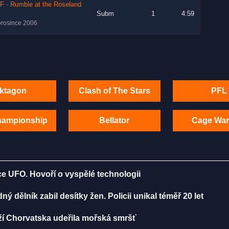
F - Rumble at the Roseland
Subm
1
4:59
prosince 2006
ktagon
Clash of The Stars
PFL
hampionship
Bellator
Cage War
ce UFO. Hovoří o vyspělé technologii
 dělník zabil desítky žen. Policii unikal téměř 20 let
ží Chorvatska udeřila mořská smršť