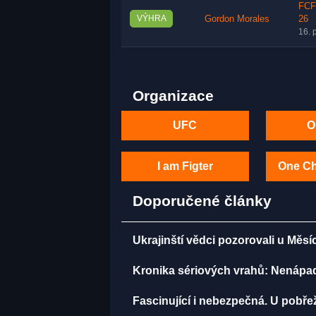
FCF
VÝHRA
Gordon Morales
26
16. 
Organizace
UFC
O
I am Figter
One C
Doporučené články
Ukrajinští vědci pozorovali u Měsí
Kronika sériových vrahů: Nenápadný
Fascinující i nebezpečná. U pobře