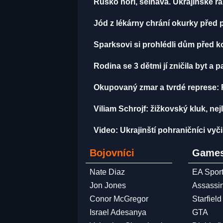
Rusko hoří, selhává. Ukrajinské rak
Jód z lékárny chrání okurky před p
Sparksovi si prohlédli dům před kou
Rodina se 3 dětmi jí zničila byt a p
Okupovaný zmar a tvrdé represe: 
Viliam Schrojf: žižkovský kluk, nej
Video: Ukrajinští pohraničníci vyč
Bojovníci
Games
Nate Diaz
EA Spor
Jon Jones
Assassi
Conor McGregor
Starfield
Israel Adesanya
GTA