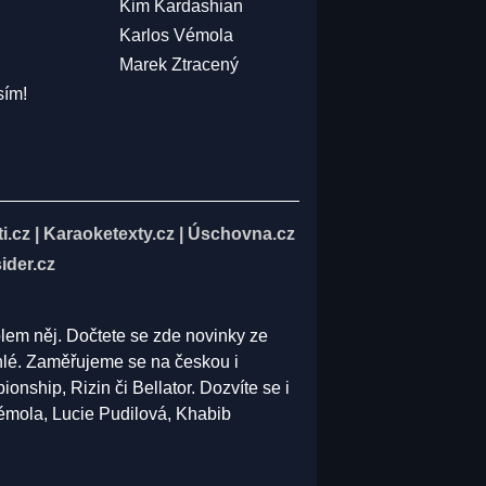
Kim Kardashian
Karlos Vémola
Marek Ztracený
sím!
i.cz
|
Karaoketexty.cz
|
Úschovna.cz
ider.cz
olem něj. Dočtete se zde novinky ze
běhlé. Zaměřujeme se na českou i
ship, Rizin či Bellator. Dozvíte se i
Vémola, Lucie Pudilová, Khabib