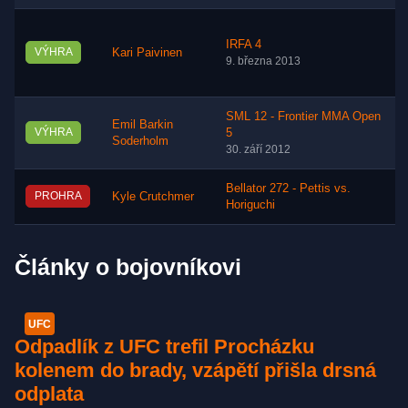
IRFA 4
VÝHRA
Kari Paivinen
9. března 2013
SML 12 - Frontier MMA Open
Emil Barkin
VÝHRA
5
Soderholm
30. září 2012
Bellator 272 - Pettis vs.
PROHRA
Kyle Crutchmer
Horiguchi
Články o bojovníkovi
UFC
Odpadlík z UFC trefil Procházku
kolenem do brady, vzápětí přišla drsná
odplata