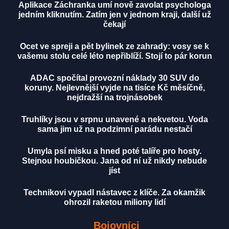
Aplikace Záchranka umí nově zavolat psychologa
jedním kliknutím. Zatím jen v jednom kraji, další už
čekají
Ocet ve spreji a pět bylinek ze zahrady: vosy se k
vašemu stolu celé léto nepřiblíží. Stojí to pár korun
ADAC spočítal provozní náklady 30 SUV do
koruny. Nejlevnější vyjde na tisíce Kč měsíčně,
nejdražší na trojnásobek
Truhlíky jsou v srpnu unavené a nekvetou. Voda
sama jim už na podzimní parádu nestačí
Umyla psí misku a hned poté talíře pro hosty.
Stejnou houbičkou. Jana od ní už nikdy nebude
jíst
Technikovi vypadl nástavec z klíče. Za okamžik
ohrozil raketou miliony lidí
Bojovníci