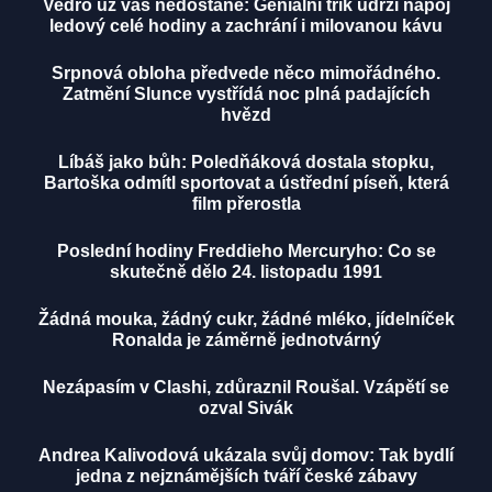
Vedro už vás nedostane: Geniální trik udrží nápoj
ledový celé hodiny a zachrání i milovanou kávu
Srpnová obloha předvede něco mimořádného.
Zatmění Slunce vystřídá noc plná padajících
hvězd
Líbáš jako bůh: Poledňáková dostala stopku,
Bartoška odmítl sportovat a ústřední píseň, která
film přerostla
Poslední hodiny Freddieho Mercuryho: Co se
skutečně dělo 24. listopadu 1991
Žádná mouka, žádný cukr, žádné mléko, jídelníček
Ronalda je záměrně jednotvárný
Nezápasím v Clashi, zdůraznil Roušal. Vzápětí se
ozval Sivák
Andrea Kalivodová ukázala svůj domov: Tak bydlí
jedna z nejznámějších tváří české zábavy