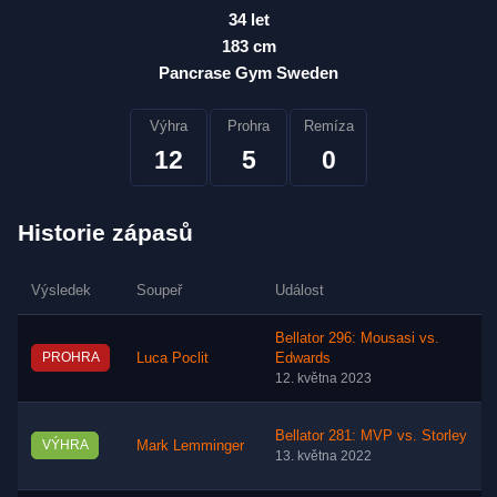
34 let
183 cm
Pancrase Gym Sweden
Výhra
Prohra
Remíza
12
5
0
Historie zápasů
Výsledek
Soupeř
Událost
Bellator 296: Mousasi vs.
PROHRA
Luca Poclit
Edwards
12. května 2023
Bellator 281: MVP vs. Storley
VÝHRA
Mark Lemminger
13. května 2022