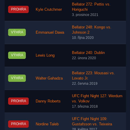
Bellator 272: Pettis vs.
PROHRA
Kyle Crutchmer
Horiguchi
3. prosince 2021
Bellator 248: Kongo vs.
VÝHRA
Emmanuel Dawa
Johnson 2
10. října 2020
Bellator 240: Dublin
VÝHRA
Lewis Long
22. února 2020
Bellator 223: Mousasi vs.
VÝHRA
Walter Gahadza
Lovato Jr.
22. června 2019
UFC Fight Night 127: Werdum
PROHRA
Danny Roberts
vs. Volkov
17. března 2018
UFC Fight Night 109:
PROHRA
Nordine Taleb
Gustafsson vs. Teixeira
28. května 2017