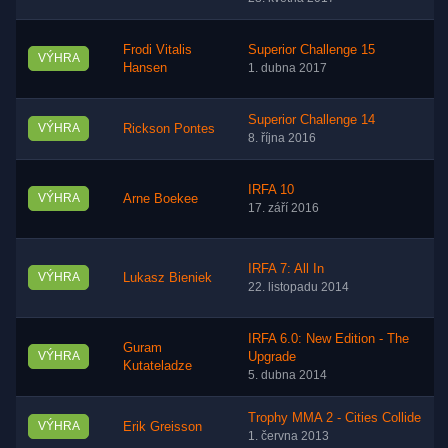
Frodi Vitalis
Superior Challenge 15
VÝHRA
Hansen
1. dubna 2017
Superior Challenge 14
VÝHRA
Rickson Pontes
8. října 2016
IRFA 10
VÝHRA
Arne Boekee
17. září 2016
IRFA 7: All In
VÝHRA
Lukasz Bieniek
22. listopadu 2014
IRFA 6.0: New Edition - The
Guram
VÝHRA
Upgrade
Kutateladze
5. dubna 2014
Trophy MMA 2 - Cities Collide
VÝHRA
Erik Greisson
1. června 2013