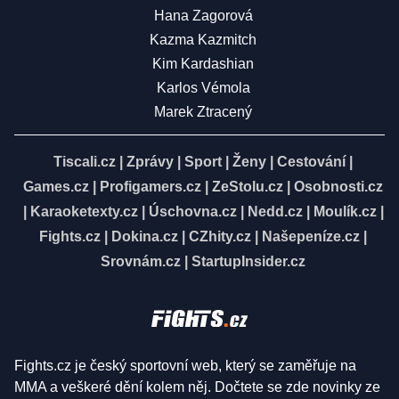
Hana Zagorová
Kazma Kazmitch
Kim Kardashian
Karlos Vémola
Marek Ztracený
Tiscali.cz
|
Zprávy
|
Sport
|
Ženy
|
Cestování
|
Games.cz
|
Profigamers.cz
|
ZeStolu.cz
|
Osobnosti.cz
|
Karaoketexty.cz
|
Úschovna.cz
|
Nedd.cz
|
Moulík.cz
|
Fights.cz
|
Dokina.cz
|
CZhity.cz
|
Našepeníze.cz
|
Srovnám.cz
|
StartupInsider.cz
Fights.cz je český sportovní web, který se zaměřuje na
MMA a veškeré dění kolem něj. Dočtete se zde novinky ze