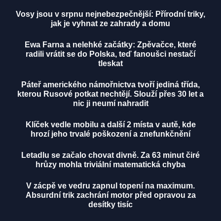
Vosy jsou v srpnu nejnebezpečnější: Přírodní triky,
jak je vyhnat ze zahrady a domu
Ewa Farna a nelehké začátky: Zpěvačce, které
radili vrátit se do Polska, teď fanoušci nestačí
tleskat
Páteř amerického námořnictva tvoří jediná třída,
kterou Rusové potkat nechtějí. Slouží přes 30 let a
nic ji neumí nahradit
Klíček vedle mobilu a další 2 místa v autě, kde
hrozí jeho trvalé poškození a znefunkčnění
Letadlu se začalo chovat divně. Za 63 minut čiré
hrůzy mohla triviální matematická chyba
V zácpě ve vedru zapnul topení na maximum.
Absurdní trik zachrání motor před opravou za
desítky tisíc