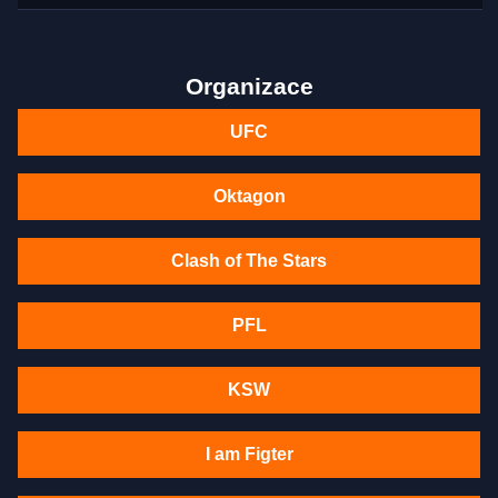
Organizace
UFC
Oktagon
Clash of The Stars
PFL
KSW
I am Figter