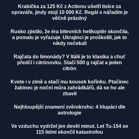
Krabička za 125 Kč z Actionu ušetří tisíce za
opraváře, jindy stojí 10 000 Kč. Regál s nářadím je
věčně prázdný
Rusko zjistilo, že éra bitevních helikoptér skončila,
a pomalu je vyřazuje. Ukrajinci je proškolili, jak to
nikdy nečekali
Rajčata do limonády? V Itálii je to klasika a chuť
předčí i citrónovku. Stačí 500 g rajčat a jeden
citrón
Kvete i v zimě a stačí mu kousek kořínku. Ptačinec
žabinec je noční můra zahrádkářů, dá se ho ale
zbavit
Nejhloupější znamení zvěrokruhu: 4 hlupáci dle
astrologie
Ve vzduchu vydržel jen devět minut. Let Tu-154 se
115 lidmi skončil katastrofou