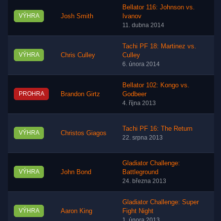
Bellator 116: Johnson vs.
VÝHRA
Josh Smith
Ivanov
11. dubna 2014
Tachi PF 18: Martinez vs.
VÝHRA
Chris Culley
Culley
6. února 2014
Bellator 102: Kongo vs.
PROHRA
Brandon Girtz
Godbeer
4. října 2013
Tachi PF 16: The Return
VÝHRA
Christos Giagos
22. srpna 2013
Gladiator Challenge:
VÝHRA
John Bond
Battleground
24. března 2013
Gladiator Challenge: Super
VÝHRA
Aaron King
Fight Night
1. února 2013