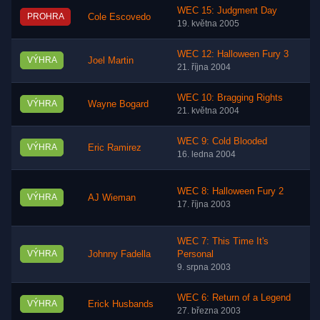
WEC 15: Judgment Day
PROHRA
Cole Escovedo
19. května 2005
WEC 12: Halloween Fury 3
VÝHRA
Joel Martin
21. října 2004
WEC 10: Bragging Rights
VÝHRA
Wayne Bogard
21. května 2004
WEC 9: Cold Blooded
VÝHRA
Eric Ramirez
16. ledna 2004
WEC 8: Halloween Fury 2
VÝHRA
AJ Wieman
17. října 2003
WEC 7: This Time It's
VÝHRA
Johnny Fadella
Personal
9. srpna 2003
WEC 6: Return of a Legend
VÝHRA
Erick Husbands
27. března 2003