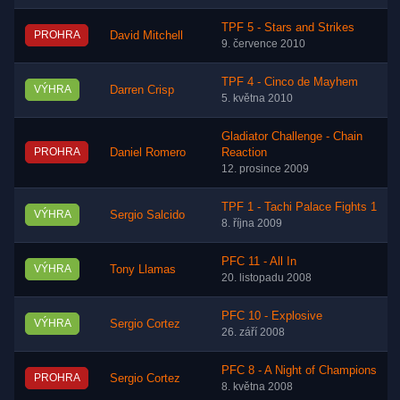
TPF 5 - Stars and Strikes
PROHRA
David Mitchell
9. července 2010
TPF 4 - Cinco de Mayhem
VÝHRA
Darren Crisp
5. května 2010
Gladiator Challenge - Chain
PROHRA
Daniel Romero
Reaction
12. prosince 2009
TPF 1 - Tachi Palace Fights 1
VÝHRA
Sergio Salcido
8. října 2009
PFC 11 - All In
VÝHRA
Tony Llamas
20. listopadu 2008
PFC 10 - Explosive
VÝHRA
Sergio Cortez
26. září 2008
PFC 8 - A Night of Champions
PROHRA
Sergio Cortez
8. května 2008