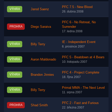
PFC 7.5 - New Blood
VÝHRA
Jarod Saenz
26. dubna 2008
PFC 6 - No Retreat, No
PROHRA
Diego Saraiva
Surrender
17. ledna 2008
IE - Independent Event
VÝHRA
Billy Terry
6. prosince 2007
PFC 5 - Beatdown at 4 Bears
VÝHRA
Aaron Maldonado
10. listopadu 2007
PFC 4 - Project Complete
VÝHRA
Brandon Jinnies
18. října 2007
Primal MMA - The Next Level
VÝHRA
Billy Terry
11. srpna 2007
PFC 2 - Fast and Furious
PROHRA
Shad Smith
22. března 2007