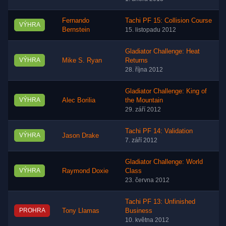
Fernando
Tachi PF 15: Collision Course
VÝHRA
Bernstein
15. listopadu 2012
Gladiator Challenge: Heat
VÝHRA
Mike S. Ryan
Returns
28. října 2012
Gladiator Challenge: King of
VÝHRA
Alec Borilia
the Mountain
29. září 2012
Tachi PF 14: Validation
VÝHRA
Jason Drake
7. září 2012
Gladiator Challenge: World
VÝHRA
Raymond Doxie
Class
23. června 2012
Tachi PF 13: Unfinished
PROHRA
Tony Llamas
Business
10. května 2012