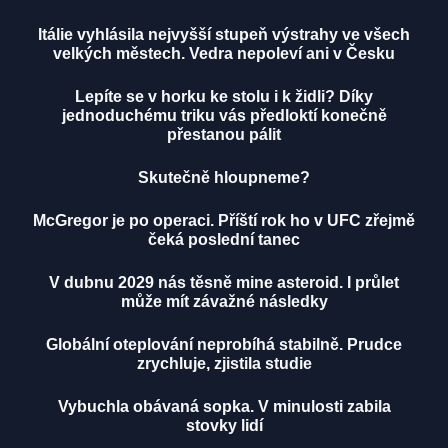
Itálie vyhlásila nejvyšší stupeň výstrahy ve všech
velkých městech. Vedra nepoleví ani v Česku
Lepíte se v horku ke stolu i k židli? Díky
jednoduchému triku vás předloktí konečně
přestanou pálit
Skutečně hloupneme?
McGregor je po operaci. Příští rok ho v UFC zřejmě
čeká poslední tanec
V dubnu 2029 nás těsně mine asteroid. I průlet
může mít závažné následky
Globální oteplování neprobíhá stabilně. Prudce
zrychluje, zjistila studie
Vybuchla obávaná sopka. V minulosti zabila
stovky lidí