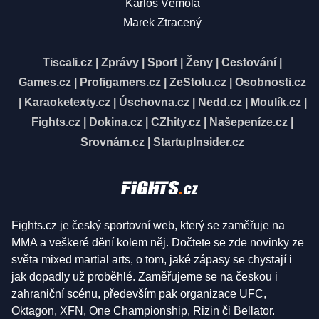
Karlos Vémola
Marek Ztracený
Tiscali.cz
|
Zprávy
|
Sport
|
Ženy
|
Cestování
|
Games.cz
|
Profigamers.cz
|
ZeStolu.cz
|
Osobnosti.cz
|
Karaoketexty.cz
|
Úschovna.cz
|
Nedd.cz
|
Moulík.cz
|
Fights.cz
|
Dokina.cz
|
CZhity.cz
|
Našepeníze.cz
|
Srovnám.cz
|
StartupInsider.cz
Fights.cz je český sportovní web, který se zaměřuje na
MMA a veškeré dění kolem něj. Dočtete se zde novinky ze
světa mixed martial arts, o tom, jaké zápasy se chystají i
jak dopadly už proběhlé. Zaměřujeme se na českou i
zahraniční scénu, především pak organizace UFC,
Oktagon, XFN, One Championship, Rizin či Bellator.