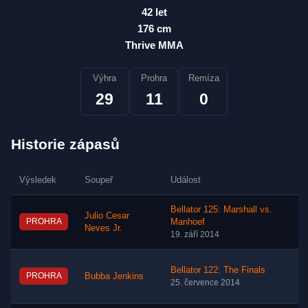
42 let
176 cm
Thrive MMA
Výhra
Prohra
Remíza
29
11
0
Historie zápasů
Výsledek
Soupeř
Událost
Bellator 125: Marshall vs.
Julio Cesar
PROHRA
Manhoef
Neves Jr.
19. září 2014
Bellator 122: The Finals
PROHRA
Bubba Jenkins
25. července 2014