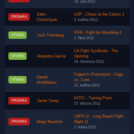
14. září 2012
Sako
LOP - Chaos at the Casino 1
PROHRA
Chivitchyan
5. května 2012
FFW - Fight for Wrestling 4
VÝHRA
Josh Thornburg
1. října 2011
CA Fight Syndicate - The
VÝHRA
Alejandro Garcia
Uprising
24. července 2011
Caged In Promotions - Cage
Daniel
VÝHRA
vs. Cons
McWilliams
21. května 2011
KOTC - Turning Point
PROHRA
Jamie Toney
27. března 2011
LBFN 11 - Long Beach Fight
PROHRA
Diego Bautista
Night 11
2. ledna 2011