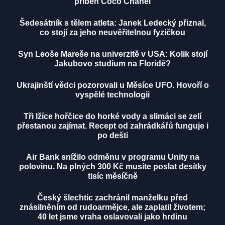
příběh Coco Chanel
Šedesátník s tělem atleta: Janek Ledecký přiznal,
co stojí za jeho neuvěřitelnou fyzičkou
Syn Leoše Mareše na univerzitě v USA: Kolik stojí
Jakubovo studium na Floridě?
Ukrajinští vědci pozorovali u Měsíce UFO. Hovoří o
vyspělé technologii
Tři lžíce hořčice do horké vody a slimáci se zelí
přestanou zajímat. Recept od zahrádkářů funguje i
po dešti
Air Bank snížilo odměnu v programu Unity na
polovinu. Na plných 300 Kč musíte poslat desítky
tisíc měsíčně
Český šlechtic zachránil manželku před
znásilněním od rudoarmějce, ale zaplatil životem;
40 let jsme vraha oslavovali jako hrdinu