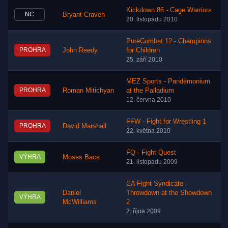
Kickdown 86 - Cage Warriors
NC
Bryant Craven
20. listopadu 2010
PureCombat 12 - Champions
PROHRA
John Reedy
for Children
25. září 2010
MEZ Sports - Pandemonium
PROHRA
Roman Mitichyan
at the Palladium
12. června 2010
FFW - Fight for Wrestling 1
PROHRA
David Marshall
22. května 2010
FQ - Fight Quest
VÝHRA
Moses Baca
21. listopadu 2009
CA Fight Syndicate -
Daniel
Throwdown at the Showdown
VÝHRA
McWilliams
2
2. října 2009