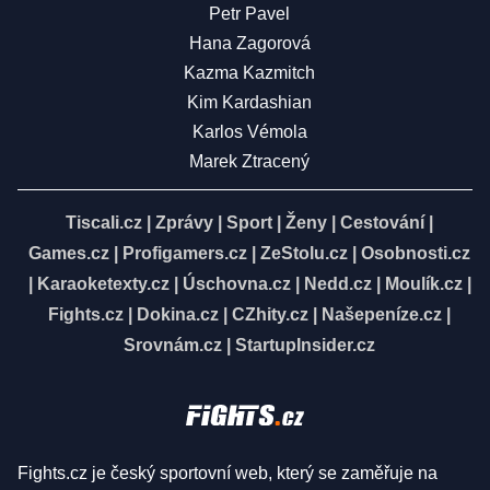
Petr Pavel
Hana Zagorová
Kazma Kazmitch
Kim Kardashian
Karlos Vémola
Marek Ztracený
Tiscali.cz
|
Zprávy
|
Sport
|
Ženy
|
Cestování
|
Games.cz
|
Profigamers.cz
|
ZeStolu.cz
|
Osobnosti.cz
|
Karaoketexty.cz
|
Úschovna.cz
|
Nedd.cz
|
Moulík.cz
|
Fights.cz
|
Dokina.cz
|
CZhity.cz
|
Našepeníze.cz
|
Srovnám.cz
|
StartupInsider.cz
Fights.cz je český sportovní web, který se zaměřuje na