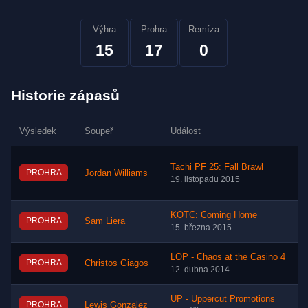
Výhra
Prohra
Remíza
15
17
0
Historie zápasů
Výsledek
Soupeř
Událost
Tachi PF 25: Fall Brawl
PROHRA
Jordan Williams
19. listopadu 2015
KOTC: Coming Home
PROHRA
Sam Liera
15. března 2015
LOP - Chaos at the Casino 4
PROHRA
Christos Giagos
12. dubna 2014
UP - Uppercut Promotions
PROHRA
Lewis Gonzalez