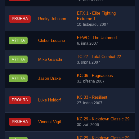
16. února 2008
EFX 1 - Elite Fighting
PROHRA
Rocky Johnson
Extreme 1
10. listopadu 2007
EFWC - The Untamed
VÝHRA
Cleber Luciano
6. října 2007
TC 22 - Total Combat 22
VÝHRA
Mike Granchi
3. srpna 2007
KC 36 - Pugnacious
VÝHRA
Jason Drake
31. března 2007
KC 33 - Resilient
PROHRA
Luke Holdorf
27. ledna 2007
KC 29 - Kickdown Classic 29
PROHRA
Vincent Vigil
30. září 2006
KC 29 - Kickdown Classic 29