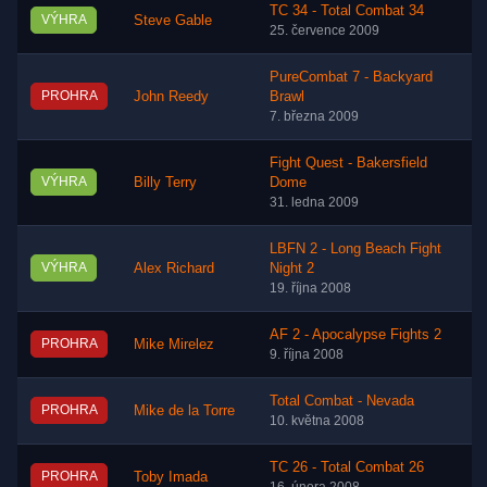
TC 34 - Total Combat 34
VÝHRA
Steve Gable
25. července 2009
PureCombat 7 - Backyard
PROHRA
John Reedy
Brawl
7. března 2009
Fight Quest - Bakersfield
VÝHRA
Billy Terry
Dome
31. ledna 2009
LBFN 2 - Long Beach Fight
VÝHRA
Alex Richard
Night 2
19. října 2008
AF 2 - Apocalypse Fights 2
PROHRA
Mike Mirelez
9. října 2008
Total Combat - Nevada
PROHRA
Mike de la Torre
10. května 2008
TC 26 - Total Combat 26
PROHRA
Toby Imada