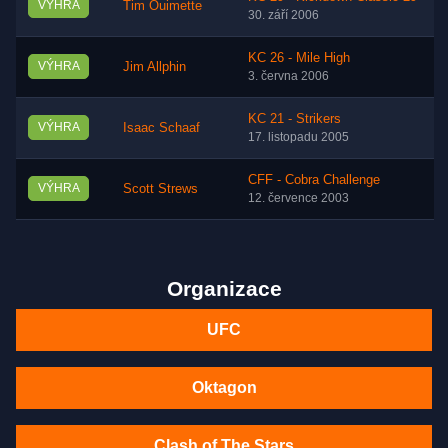
VÝHRA
Tim Ouimette
30. září 2006
KC 26 - Mile High
VÝHRA
Jim Allphin
3. června 2006
KC 21 - Strikers
VÝHRA
Isaac Schaaf
17. listopadu 2005
CFF - Cobra Challenge
VÝHRA
Scott Strews
12. července 2003
Organizace
UFC
Oktagon
Clash of The Stars