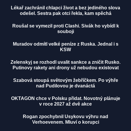
Lékař zachránil chlapci život a bez jediného slova
odešel. Sestra pak otci řekla, kam spěchá
Roušal se vymezil proti Clashi. Sivák ho vybídl k
souboji
Muradov odmítl velké peníze z Ruska. Jednal i s
KSW
Zelenskyj se rozhodl uvalit sankce a zničit Rusko.
Putinovy rakety ani drony už nebudou existovat
Szabová stoupá světovým žebříčkem. Po výhře
nad Pudilovou je dvanáctá
OKTAGON chce v Polsku přidat. Novotný plánuje
v roce 2027 až dvě akce
Rogan zpochybnil Usykovu výhru nad
Verhoevenem. Mluví o korupci