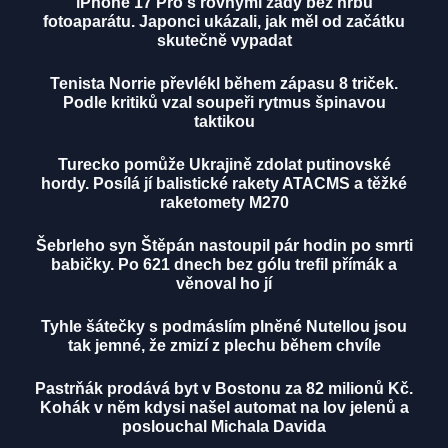
iPhone 17 Pro s rovnými zády bez hrbu
fotoaparátu. Japonci ukázali, jak měl od začátku
skutečně vypadat
Tenista Norrie převlékl během zápasu 8 triček.
Podle kritiků vzal soupeři rytmus špinavou
taktikou
Turecko pomůže Ukrajině zdolat putinovské
hordy. Posílá jí balistické rakety ATACMS a těžké
raketomety M270
Šebrleho syn Štěpán nastoupil pár hodin po smrti
babičky. Po 621 dnech bez gólu trefil přímák a
věnoval ho jí
Tyhle šátečky s podmáslím plněné Nutellou jsou
tak jemné, že zmizí z plechu během chvíle
Pastrňák prodává byt v Bostonu za 82 milionů Kč.
Kohák v něm kdysi našel automat na lov jelenů a
poslouchal Michala Davida