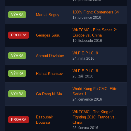
100% Fight: Contenders 34
VÝHRA
Martial Seguy
17. prosince 2016
WKFCMC - Elite Series 2:
PROHRA
Georges Sasu
Europe vs. China
19. listopadu 2016
WLF E.P.I.C. 9
VÝHRA
Ahmad Davlatov
24. října 2016
WLF E.P.I.C. 8
VÝHRA
Rishat Kharisov
28. září 2016
World Kung Fu CMC: Elite
VÝHRA
Ga Rang Ni Ma
Series 1
24. července 2016
WKFCMC - The King of
Ezzoubair
Fighting 2016: France vs.
PROHRA
Bouarsa
China
25. června 2016