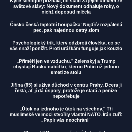
Kylie Minogue přiznala, co stálo za jejím útěkem ze
světové slávy: Nový dokument odhaluje roky, o
nichž doposud mlčela
Česko česká teplotní houpačka: Nejdřív rozpálená
pec, pak najednou ostrý zlom
Psychologický trik, který odzbrojí člověka, co se
vás snaží ponížit. Proti urážkám funguje jak kouzlo
„Příměří jen ve vzduchu.“ Zelenskyj a Trump
chystají Rusku nabídku, kterou Putin už jednou
smetl ze stolu
Jiřina (65) si užívá důchod v centru Prahy. Dcera jí
řekla, ať jí dá úspory, protože je stará a peníze
nepotřebuje
„Útok na jednoho je útok na všechny.“ Tři
muslimské velmoci stvořily vlastní NATO. Írán zuří:
„Papír vás neochrání“