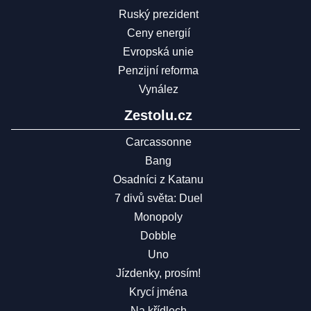
Ruský prezident
Ceny energií
Evropská unie
Penzijní reforma
Vynález
Zestolu.cz
Carcassonne
Bang
Osadníci z Katanu
7 divů světa: Duel
Monopoly
Dobble
Uno
Jízdenky, prosím!
Krycí jména
Na křídlech