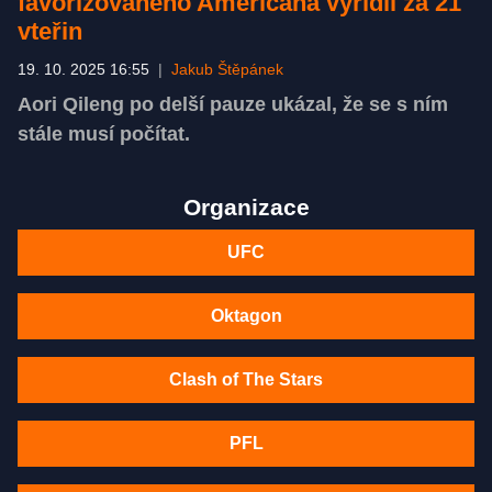
favorizovaného Američana vyřídil za 21
vteřin
19. 10. 2025 16:55
|
Jakub Štěpánek
Aori Qileng po delší pauze ukázal, že se s ním
stále musí počítat.
Organizace
UFC
Oktagon
Clash of The Stars
PFL