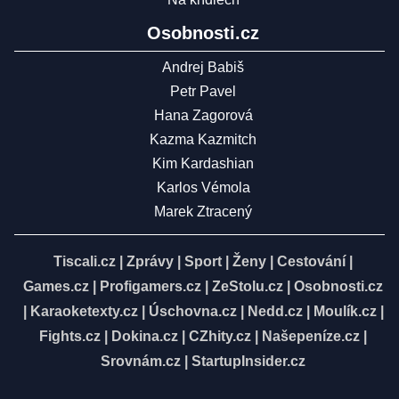
Osobnosti.cz
Andrej Babiš
Petr Pavel
Hana Zagorová
Kazma Kazmitch
Kim Kardashian
Karlos Vémola
Marek Ztracený
Tiscali.cz
|
Zprávy
|
Sport
|
Ženy
|
Cestování
|
Games.cz
|
Profigamers.cz
|
ZeStolu.cz
|
Osobnosti.cz
|
Karaoketexty.cz
|
Úschovna.cz
|
Nedd.cz
|
Moulík.cz
|
Fights.cz
|
Dokina.cz
|
CZhity.cz
|
Našepeníze.cz
|
Srovnám.cz
|
StartupInsider.cz