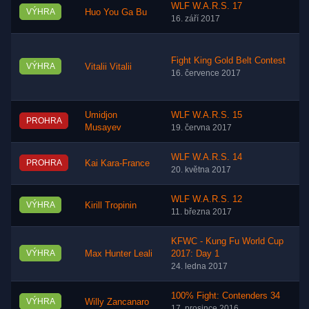
WLF W.A.R.S. 17
VÝHRA
Huo You Ga Bu
16. září 2017
Fight King Gold Belt Contest
VÝHRA
Vitalii Vitalii
16. července 2017
Umidjon
WLF W.A.R.S. 15
PROHRA
Musayev
19. června 2017
WLF W.A.R.S. 14
PROHRA
Kai Kara-France
20. května 2017
WLF W.A.R.S. 12
VÝHRA
Kirill Tropinin
11. března 2017
KFWC - Kung Fu World Cup
VÝHRA
Max Hunter Leali
2017: Day 1
24. ledna 2017
100% Fight: Contenders 34
VÝHRA
Willy Zancanaro
17. prosince 2016