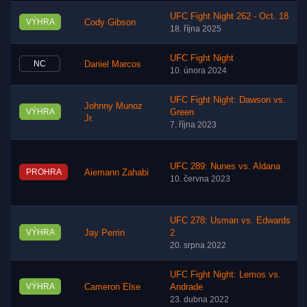
UFC Fight Night 262 - Oct. 18
VÝHRA
Cody Gibson
18. října 2025
UFC Fight Night
NC
Daniel Marcos
10. února 2024
UFC Fight Night: Dawson vs.
Johnny Munoz
VÝHRA
Green
Jr.
7. října 2023
UFC 289: Nunes vs. Aldana
PROHRA
Aiemann Zahabi
10. června 2023
UFC 278: Usman vs. Edwards
VÝHRA
Jay Perrin
2
20. srpna 2022
UFC Fight Night: Lemos vs.
VÝHRA
Cameron Else
Andrade
23. dubna 2022