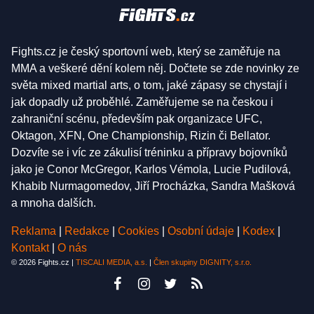
Fights.cz je český sportovní web, který se zaměřuje na
MMA a veškeré dění kolem něj. Dočtete se zde novinky ze
světa mixed martial arts, o tom, jaké zápasy se chystají i
jak dopadly už proběhlé. Zaměřujeme se na českou i
zahraniční scénu, především pak organizace UFC,
Oktagon, XFN, One Championship, Rizin či Bellator.
Dozvíte se i víc ze zákulisí tréninku a přípravy bojovníků
jako je Conor McGregor, Karlos Vémola, Lucie Pudilová,
Khabib Nurmagomedov, Jiří Procházka, Sandra Mašková
a mnoha dalších.
Reklama
|
Redakce
|
Cookies
|
Osobní údaje
|
Kodex
|
Kontakt
|
O nás
© 2026 Fights.cz |
TISCALI MEDIA, a.s.
|
Člen skupiny DIGNITY, s.r.o.