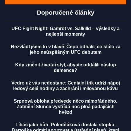
Doporučené články
UFC Fight Night: Gamrot vs. Salkilld – výsledky a
nejlepší momenty
Nezvládl jsem to v hlavě. Čepo odhalil, co stálo za
jeho neúspěšným UFC debutem
Kdy změnit životní styl, abyste oddálili nástup
demence?
Vedro už vás nedostane: Geniální trik udrží nápoj
ledový celé hodiny a zachrání i milovanou kávu
Srpnová obloha předvede něco mimořádného.
Zatmění Slunce vystřídá noc plná padajících
hvězd
Líbáš jako bůh: Poledňáková dostala stopku,
Bartoška odmítl sportovat a ústřední píseň, která