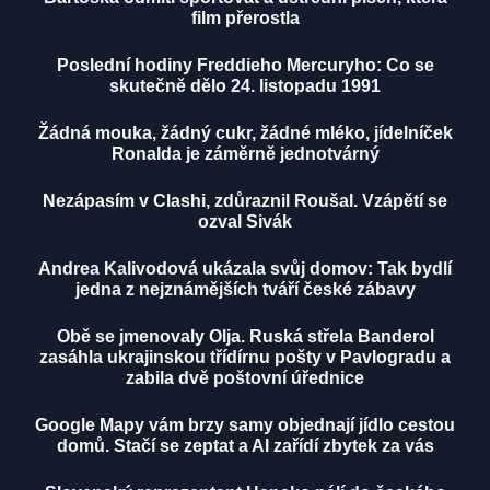
film přerostla
Poslední hodiny Freddieho Mercuryho: Co se
skutečně dělo 24. listopadu 1991
Žádná mouka, žádný cukr, žádné mléko, jídelníček
Ronalda je záměrně jednotvárný
Nezápasím v Clashi, zdůraznil Roušal. Vzápětí se
ozval Sivák
Andrea Kalivodová ukázala svůj domov: Tak bydlí
jedna z nejznámějších tváří české zábavy
Obě se jmenovaly Olja. Ruská střela Banderol
zasáhla ukrajinskou třídírnu pošty v Pavlogradu a
zabila dvě poštovní úřednice
Google Mapy vám brzy samy objednají jídlo cestou
domů. Stačí se zeptat a AI zařídí zbytek za vás