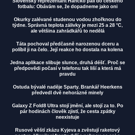
Slovenský reprezentant Hancko pálí do českého
fotbalu: Obávám se, že dopadneme jako oni
Okurky zalévané studenou vodou zhořknou do
týdne. Správná teplota zálivky je mezi 25 a 28 °C,
ale většina zahrádkářů to nedělá
Táta pochoval předčasně narozenou dceru a
políbil ji na čelo. Její reakce ho dostala na kolena
Jedna aplikace slibuje slunce, druhá déšť. Proč se
předpovědi počasí v telefonu tak liší a která má
pravdu
Ostuda bývalé naděje Sparty. Brankář Heerkens
předvedl dvě nehorázné minely
Galaxy Z Fold8 Ultra stojí jmění, ale stojí za to. Po
pár hodinách člověk zjistí, že cesta zpátky
neexistuje
Rusové věští zkázu Kyjeva a zvěstují raketový