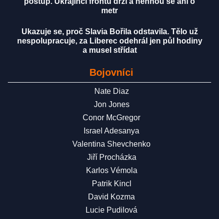
postup. Ukrajinci frontu drží a nehnou se ani o
metr
Ukazuje se, proč Slavia Bořila odstavila. Tělo už
nespolupracuje, za Liberec odehrál jen půl hodiny
a musel střídat
Bojovníci
Nate Diaz
Jon Jones
Conor McGregor
Israel Adesanya
Valentina Shevchenko
Jiří Procházka
Karlos Vémola
Patrik Kincl
David Kozma
Lucie Pudilová