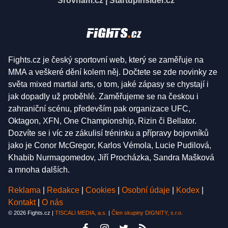
Srovnám.cz
|
StartupInsider.cz
Fights.cz je český sportovní web, který se zaměřuje na
MMA a veškeré dění kolem něj. Dočtete se zde novinky ze
světa mixed martial arts, o tom, jaké zápasy se chystají i
jak dopadly už proběhlé. Zaměřujeme se na českou i
zahraniční scénu, především pak organizace UFC,
Oktagon, XFN, One Championship, Rizin či Bellator.
Dozvíte se i víc ze zákulisí tréninku a přípravy bojovníků
jako je Conor McGregor, Karlos Vémola, Lucie Pudilová,
Khabib Nurmagomedov, Jiří Procházka, Sandra Mašková
a mnoha dalších.
Reklama
|
Redakce
|
Cookies
|
Osobní údaje
|
Kodex
|
Kontakt
|
O nás
© 2026 Fights.cz |
TISCALI MEDIA, a.s.
|
Člen skupiny DIGNITY, s.r.o.