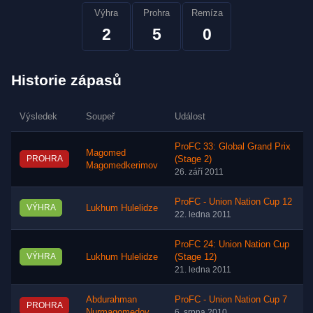
Výhra
Prohra
Remíza
2
5
0
Historie zápasů
Výsledek
Soupeř
Událost
ProFC 33: Global Grand Prix
Magomed
PROHRA
(Stage 2)
Magomedkerimov
26. září 2011
ProFC - Union Nation Cup 12
VÝHRA
Lukhum Hulelidze
22. ledna 2011
ProFC 24: Union Nation Cup
VÝHRA
Lukhum Hulelidze
(Stage 12)
21. ledna 2011
Abdurahman
ProFC - Union Nation Cup 7
PROHRA
Nurmagomedov
6. srpna 2010