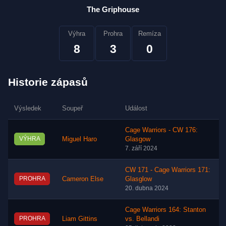
The Griphouse
Výhra
Prohra
Remíza
8
3
0
Historie zápasů
Výsledek
Soupeř
Událost
Cage Warriors - CW 176:
VÝHRA
Miguel Haro
Glasgow
7. září 2024
CW 171 - Cage Warriors 171:
PROHRA
Cameron Else
Glasglow
20. dubna 2024
Cage Warriors 164: Stanton
PROHRA
Liam Gittins
vs. Bellandi