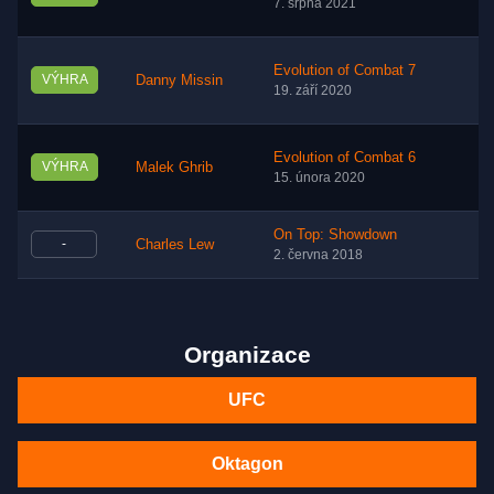
7. srpna 2021
Evolution of Combat 7
VÝHRA
Danny Missin
19. září 2020
Evolution of Combat 6
VÝHRA
Malek Ghrib
15. února 2020
On Top: Showdown
-
Charles Lew
2. června 2018
Organizace
UFC
Oktagon