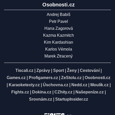
Osobnosti.cz
Andrej Babiš
Petr Pavel
Hana Zagorová
Kazma Kazmitch
Kim Kardashian
Karlos Vémola
Marek Ztracený
Tiscali.cz
|
Zprávy
|
Sport
|
Ženy
|
Cestování
|
Games.cz
|
Profigamers.cz
|
ZeStolu.cz
|
Osobnosti.cz
|
Karaoketexty.cz
|
Úschovna.cz
|
Nedd.cz
|
Moulík.cz
|
Fights.cz
|
Dokina.cz
|
CZhity.cz
|
Našepeníze.cz
|
Srovnám.cz
|
StartupInsider.cz