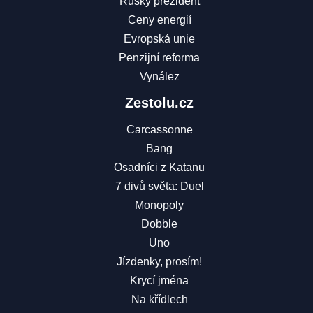
Ruský prezident
Ceny energií
Evropská unie
Penzijní reforma
Vynález
Zestolu.cz
Carcassonne
Bang
Osadníci z Katanu
7 divů světa: Duel
Monopoly
Dobble
Uno
Jízdenky, prosím!
Krycí jména
Na křídlech