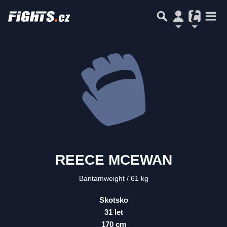
REECE MCEWAN
Bantamweight
61 kg
Skotsko
31 let
170 cm