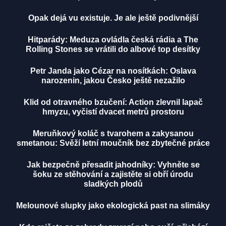
Opak dejá vu existuje. Je ale ještě podivnější
Hitparády: Meduza ovládla česká rádia a The
Rolling Stones se vrátili do albové top desítky
Petr Janda jako Cézar na nosítkách: Oslava
narozenin, jakou Česko ještě nezažilo
Klid od otravného bzučení: Action zlevnil lapač
hmyzu, vyčistí dvacet metrů prostoru
Meruňkový koláč s tvarohem a zakysanou
smetanou: Svěží letní moučník bez zbytečné práce
Jak bezpečně přesadit jahodníky: Vyhněte se
šoku ze stěhování a zajistěte si obří úrodu
sladkých plodů
Melounové slupky jako ekologická past na slimáky