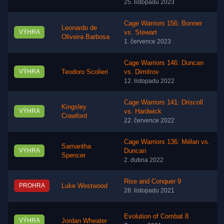
25. listopadu 2023
Cage Warriors 156: Bonner
Leonardo de
VÝHRA
vs. Stewart
Oliveira Barbosa
1. července 2023
Cage Warriors 146: Duncan
VÝHRA
Teodoro Scolieri
vs. Dimitrov
12. listopadu 2022
Cage Warriors 141: Driscoll
Kingsley
VÝHRA
vs. Hardwick
Crawford
22. července 2022
Cage Warriors 136: Mélan vs.
Samantha
VÝHRA
Duncan
Spencer
2. dubna 2022
Rise and Conquer 9
PROHRA
Luke Westwood
28. listopadu 2021
Evolution of Combat 8
VÝHRA
Jordan Wheater