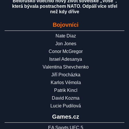
Bělorusko vdechlo nový život sovětské „Vose“,
která bývala postrachem NATO. Odpálí více střel
než kdy dříve
Bojovníci
Nate Diaz
Jon Jones
Conor McGregor
Israel Adesanya
Valentina Shevchenko
Jiří Procházka
Karlos Vémola
Patrik Kincl
David Kozma
Lucie Pudilová
Games.cz
EA Sports UFC 5