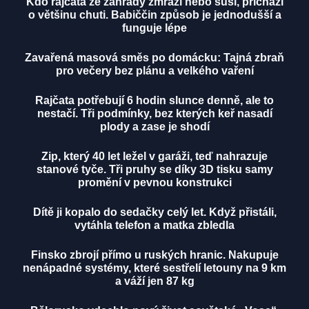
Kdo rajčata ze zahrady zmrazí nebo suší, přichází
o většinu chuti. Babiččin způsob je jednodušší a
funguje lépe
Zavařená masová směs po domácku: Tajná zbraň
pro večery bez plánu a velkého vaření
Rajčata potřebují 6 hodin slunce denně, ale to
nestačí. Tři podmínky, bez kterých keř nasadí
plody a zase je shodí
Zip, který 40 let ležel v garáži, teď nahrazuje
stanové tyče. Tři pruhy se díky 3D tisku samy
promění v pevnou konstrukci
Dítě ji kopalo do sedačky celý let. Když přistáli,
vytáhla telefon a matka zbledla
Finsko zbrojí přímo u ruských hranic. Nakupuje
nenápadné systémy, které sestřelí letouny na 9 km
a váží jen 87 kg