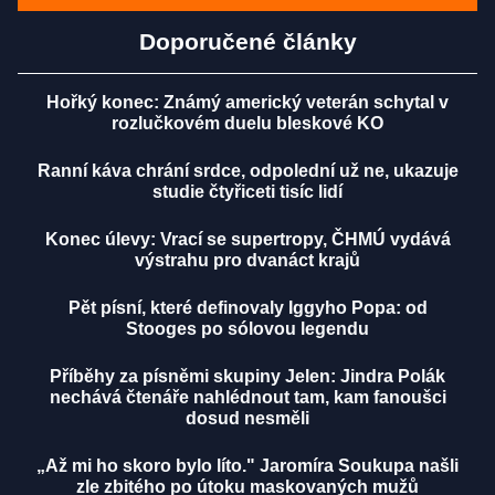
Doporučené články
Hořký konec: Známý americký veterán schytal v
rozlučkovém duelu bleskové KO
Ranní káva chrání srdce, odpolední už ne, ukazuje
studie čtyřiceti tisíc lidí
Konec úlevy: Vrací se supertropy, ČHMÚ vydává
výstrahu pro dvanáct krajů
Pět písní, které definovaly Iggyho Popa: od
Stooges po sólovou legendu
Příběhy za písněmi skupiny Jelen: Jindra Polák
nechává čtenáře nahlédnout tam, kam fanoušci
dosud nesměli
„Až mi ho skoro bylo líto." Jaromíra Soukupa našli
zle zbitého po útoku maskovaných mužů