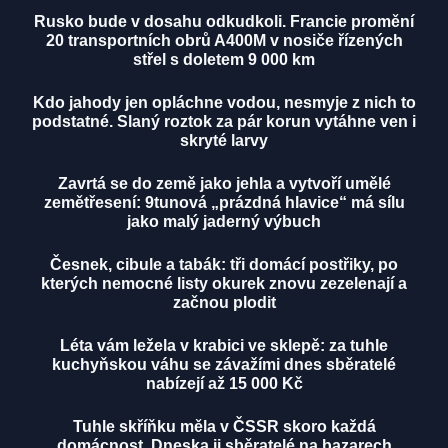
Rusko bude v dosahu odkudkoli. Francie promění
20 transportních obrů A400M v nosiče řízených
střel s doletem 9 000 km
Kdo jahody jen opláchne vodou, nesmyje z nich to
podstatné. Slaný roztok za pár korun vytáhne ven i
skryté larvy
Zavrtá se do země jako jehla a vytvoří umělé
zemětřesení: 9tunová „prázdná hlavice“ má sílu
jako malý jaderný výbuch
Česnek, cibule a tabák: tři domácí postřiky, po
kterých nemocné listy okurek znovu zezelenají a
začnou plodit
Léta vám ležela v krabici ve sklepě: za tuhle
kuchyňskou váhu se závažími dnes sběratelé
nabízejí až 15 000 Kč
Tuhle skříňku měla v ČSSR skoro každá
domácnost. Dneska ji sběratelé na bazarech