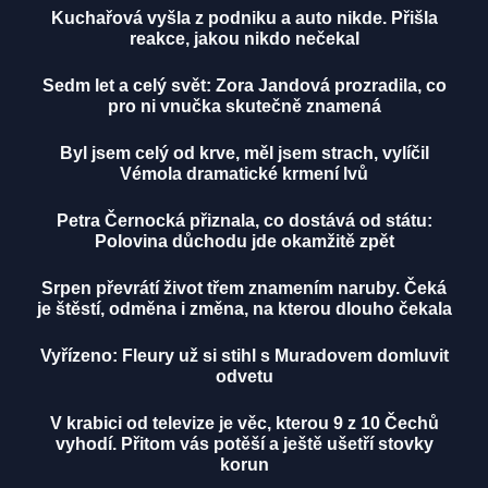
Kuchařová vyšla z podniku a auto nikde. Přišla
reakce, jakou nikdo nečekal
Sedm let a celý svět: Zora Jandová prozradila, co
pro ni vnučka skutečně znamená
Byl jsem celý od krve, měl jsem strach, vylíčil
Vémola dramatické krmení lvů
Petra Černocká přiznala, co dostává od státu:
Polovina důchodu jde okamžitě zpět
Srpen převrátí život třem znamením naruby. Čeká
je štěstí, odměna i změna, na kterou dlouho čekala
Vyřízeno: Fleury už si stihl s Muradovem domluvit
odvetu
V krabici od televize je věc, kterou 9 z 10 Čechů
vyhodí. Přitom vás potěší a ještě ušetří stovky
korun