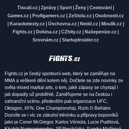
Tiscali.cz
|
Zprávy
|
Sport
|
Ženy
|
Cestování
|
Games.cz
|
Profigamers.cz
|
ZeStolu.cz
|
Osobnosti.cz
|
Karaoketexty.cz
|
Úschovna.cz
|
Nedd.cz
|
Moulík.cz
|
Fights.cz
|
Dokina.cz
|
CZhity.cz
|
Našepeníze.cz
|
Srovnám.cz
|
StartupInsider.cz
Fights.cz je český sportovní web, který se zaměřuje na
MMA a veškeré dění kolem něj. Dočtete se zde novinky ze
světa mixed martial arts, o tom, jaké zápasy se chystají i
jak dopadly už proběhlé. Zaměřujeme se na českou i
zahraniční scénu, především pak organizace UFC,
Oktagon, XFN, One Championship, Rizin či Bellator.
Dozvíte se i víc ze zákulisí tréninku a přípravy bojovníků
jako je Conor McGregor, Karlos Vémola, Lucie Pudilová,
Khabib Nurmagomedov, Jiří Procházka, Sandra Mašková