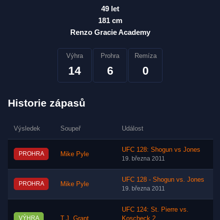
49 let
181 cm
Renzo Gracie Academy
Výhra
Prohra
Remíza
14
6
0
Historie zápasů
Výsledek
Soupeř
Událost
UFC 128: Shogun vs Jones
PROHRA
Mike Pyle
19. března 2011
UFC 128 - Shogun vs. Jones
PROHRA
Mike Pyle
19. března 2011
UFC 124: St. Pierre vs.
VÝHRA
T.J. Grant
Koscheck 2