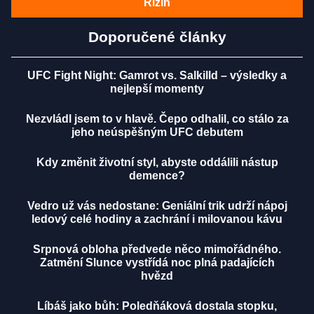
Rizin
Doporučené články
UFC Fight Night: Gamrot vs. Salkilld – výsledky a
nejlepší momenty
Nezvládl jsem to v hlavě. Čepo odhalil, co stálo za
jeho neúspěšným UFC debutem
Kdy změnit životní styl, abyste oddálili nástup
demence?
Vedro už vás nedostane: Geniální trik udrží nápoj
ledový celé hodiny a zachrání i milovanou kávu
Srpnová obloha předvede něco mimořádného.
Zatmění Slunce vystřídá noc plná padajících
hvězd
Líbáš jako bůh: Poledňáková dostala stopku,