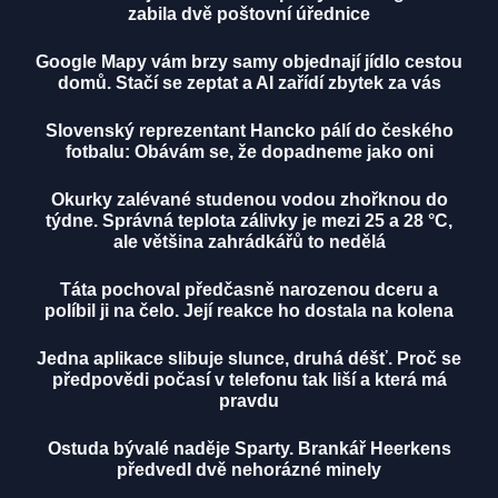
zabila dvě poštovní úřednice
Google Mapy vám brzy samy objednají jídlo cestou
domů. Stačí se zeptat a AI zařídí zbytek za vás
Slovenský reprezentant Hancko pálí do českého
fotbalu: Obávám se, že dopadneme jako oni
Okurky zalévané studenou vodou zhořknou do
týdne. Správná teplota zálivky je mezi 25 a 28 °C,
ale většina zahrádkářů to nedělá
Táta pochoval předčasně narozenou dceru a
políbil ji na čelo. Její reakce ho dostala na kolena
Jedna aplikace slibuje slunce, druhá déšť. Proč se
předpovědi počasí v telefonu tak liší a která má
pravdu
Ostuda bývalé naděje Sparty. Brankář Heerkens
předvedl dvě nehorázné minely