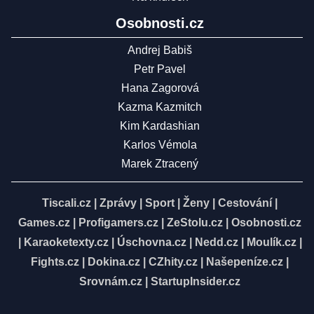
Osobnosti.cz
Andrej Babiš
Petr Pavel
Hana Zagorová
Kazma Kazmitch
Kim Kardashian
Karlos Vémola
Marek Ztracený
Tiscali.cz
|
Zprávy
|
Sport
|
Ženy
|
Cestování
|
Games.cz
|
Profigamers.cz
|
ZeStolu.cz
|
Osobnosti.cz
|
Karaoketexty.cz
|
Úschovna.cz
|
Nedd.cz
|
Moulík.cz
|
Fights.cz
|
Dokina.cz
|
CZhity.cz
|
Našepeníze.cz
|
Srovnám.cz
|
StartupInsider.cz