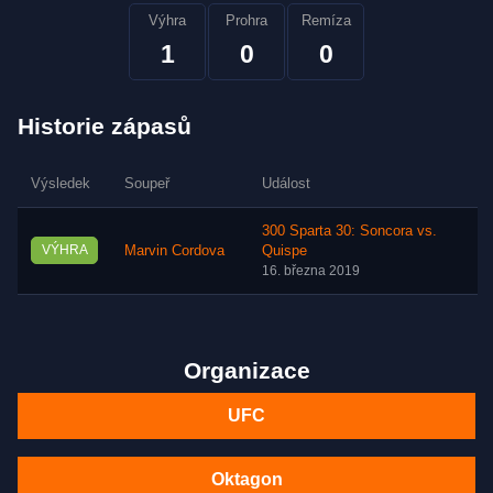
Výhra
Prohra
Remíza
1
0
0
Historie zápasů
Výsledek
Soupeř
Událost
M
300 Sparta 30: Soncora vs.
VÝHRA
Marvin Cordova
Quispe
S
16. března 2019
Organizace
UFC
Oktagon