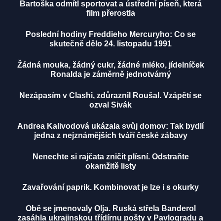
Bartoška odmítl sportovat a ústřední píseň, která
film přerostla
Poslední hodiny Freddieho Mercuryho: Co se
skutečně dělo 24. listopadu 1991
Žádná mouka, žádný cukr, žádné mléko, jídelníček
Ronalda je záměrně jednotvárný
Nezápasím v Clashi, zdůraznil Roušal. Vzápětí se
ozval Sivák
Andrea Kalivodová ukázala svůj domov: Tak bydlí
jedna z nejznámějších tváří české zábavy
Nenechte si rajčata zničit plísní. Odstraňte
okamžitě listy
Zavařování paprik. Kombinovat je lze i s okurky
Obě se jmenovaly Olja. Ruská střela Banderol
zasáhla ukrajinskou třídírnu pošty v Pavlogradu a