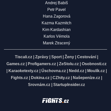
Andrej Babiš
Petr Pavel
Hana Zagorová
Kazma Kazmitch
Kim Kardashian
Karlos Vémola
Marek Ztracený
Tiscali.cz
|
Zprávy
|
Sport
|
Ženy
|
Cestování
|
Games.cz
|
Profigamers.cz
|
ZeStolu.cz
|
Osobnosti.cz
|
Karaoketexty.cz
|
Úschovna.cz
|
Nedd.cz
|
Moulík.cz
|
Fights.cz
|
Dokina.cz
|
CZhity.cz
|
Našepeníze.cz
|
Srovnám.cz
|
StartupInsider.cz