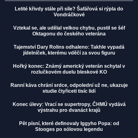
Letité křivdy stále při síle? Šafářová si rýpla do
Vondráčkové
Vztekal se, ale udělal velkou chybu, pustil se šéf
Oktagonu do českého veterána
Tajemství Dary Rolins odhaleno: Takhle vypadá
jídelníček, kterému vděčí za svou figuru
Hořký konec: Známý americký veterán schytal v
rozlučkovém duelu bleskové KO
Ranní káva chrání srdce, odpolední už ne, ukazuje
studie čtyřiceti tisíc lidí
Konec úlevy: Vrací se supertropy, ČHMÚ vydává
výstrahu pro dvanáct krajů
Pět písní, které definovaly Iggyho Popa: od
Stooges po sólovou legendu