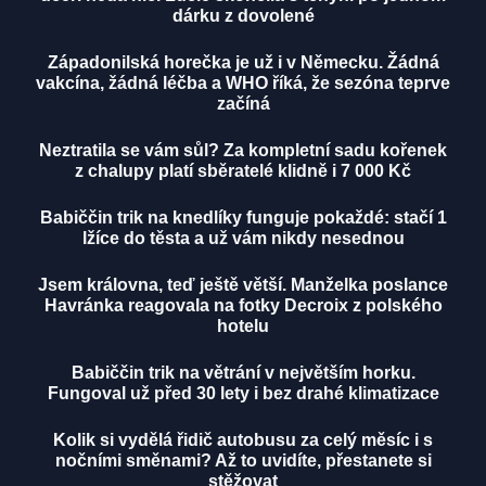
dárku z dovolené
Západonilská horečka je už i v Německu. Žádná
vakcína, žádná léčba a WHO říká, že sezóna teprve
začíná
Neztratila se vám sůl? Za kompletní sadu kořenek
z chalupy platí sběratelé klidně i 7 000 Kč
Babiččin trik na knedlíky funguje pokaždé: stačí 1
lžíce do těsta a už vám nikdy nesednou
Jsem královna, teď ještě větší. Manželka poslance
Havránka reagovala na fotky Decroix z polského
hotelu
Babiččin trik na větrání v největším horku.
Fungoval už před 30 lety i bez drahé klimatizace
Kolik si vydělá řidič autobusu za celý měsíc i s
nočními směnami? Až to uvidíte, přestanete si
stěžovat