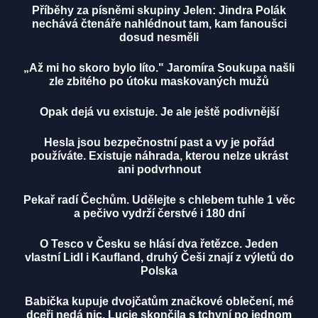
Příběhy za písněmi skupiny Jelen: Jindra Polák
nechává čtenáře nahlédnout tam, kam fanoušci
dosud nesměli
„Až mi ho skoro bylo líto." Jaromíra Soukupa našli
zle zbitého po útoku maskovaných mužů
Opak dejá vu existuje. Je ale ještě podivnější
Hesla jsou bezpečnostní past a vy je pořád
používáte. Existuje náhrada, kterou nelze ukrást
ani podvrhnout
Pekař radí Čechům. Udělejte s chlebem tuhle 1 věc
a pečivo vydrží čerstvé i 180 dní
O Tesco v Česku se hlásí dva řetězce. Jeden
vlastní Lidl i Kaufland, druhý Češi znají z výletů do
Polska
Babička kupuje dvojčatům značkové oblečení, mé
dceři nedá nic. Lucie skončila s tchyní po jednom