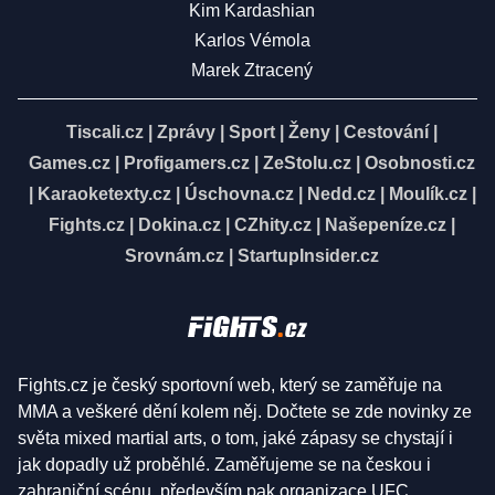
Kim Kardashian
Karlos Vémola
Marek Ztracený
Tiscali.cz
|
Zprávy
|
Sport
|
Ženy
|
Cestování
|
Games.cz
|
Profigamers.cz
|
ZeStolu.cz
|
Osobnosti.cz
|
Karaoketexty.cz
|
Úschovna.cz
|
Nedd.cz
|
Moulík.cz
|
Fights.cz
|
Dokina.cz
|
CZhity.cz
|
Našepeníze.cz
|
Srovnám.cz
|
StartupInsider.cz
Fights.cz je český sportovní web, který se zaměřuje na
MMA a veškeré dění kolem něj. Dočtete se zde novinky ze
světa mixed martial arts, o tom, jaké zápasy se chystají i
jak dopadly už proběhlé. Zaměřujeme se na českou i
zahraniční scénu, především pak organizace UFC,