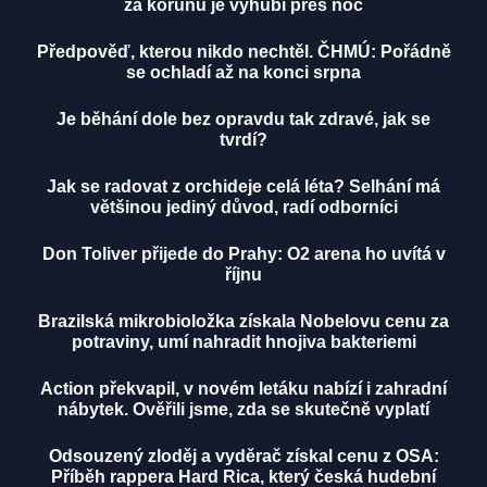
za korunu je vyhubí přes noc
Předpověď, kterou nikdo nechtěl. ČHMÚ: Pořádně
se ochladí až na konci srpna
Je běhání dole bez opravdu tak zdravé, jak se
tvrdí?
Jak se radovat z orchideje celá léta? Selhání má
většinou jediný důvod, radí odborníci
Don Toliver přijede do Prahy: O2 arena ho uvítá v
říjnu
Brazilská mikrobioložka získala Nobelovu cenu za
potraviny, umí nahradit hnojiva bakteriemi
Action překvapil, v novém letáku nabízí i zahradní
nábytek. Ověřili jsme, zda se skutečně vyplatí
Odsouzený zloděj a vyděrač získal cenu z OSA:
Příběh rappera Hard Rica, který česká hudební