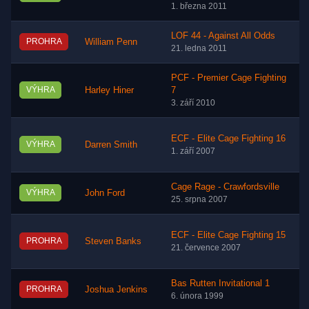
1. března 2011
LOF 44 - Against All Odds
PROHRA
William Penn
21. ledna 2011
PCF - Premier Cage Fighting
VÝHRA
Harley Hiner
7
3. září 2010
ECF - Elite Cage Fighting 16
VÝHRA
Darren Smith
1. září 2007
Cage Rage - Crawfordsville
VÝHRA
John Ford
25. srpna 2007
ECF - Elite Cage Fighting 15
PROHRA
Steven Banks
21. července 2007
Bas Rutten Invitational 1
PROHRA
Joshua Jenkins
6. února 1999