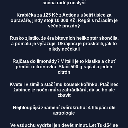
scéna raději neslyší
Krabička za 125 Kč z Actionu ušetří tisíce za
opraváře, jindy stojí 10 000 Kč. Regál s nářadím je
věčně prázdný
Rusko zjistilo, že éra bitevních helikoptér skončila,
a pomalu je vyřazuje. Ukrajinci je proškolili, jak to
nikdy nečekali
Rajčata do limonády? V Itálii je to klasika a chuť
předčí i citrónovku. Stačí 500 g rajčat a jeden
citrón
Kvete i v zimě a stačí mu kousek kořínku. Ptačinec
žabinec je noční můra zahrádkářů, dá se ho ale
zbavit
Nejhloupější znamení zvěrokruhu: 4 hlupáci dle
astrologie
Ve vzduchu vydržel jen devět minut. Let Tu-154 se