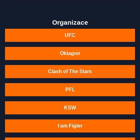
Organizace
UFC
Oktagon
Clash of The Stars
PFL
KSW
I am Figter