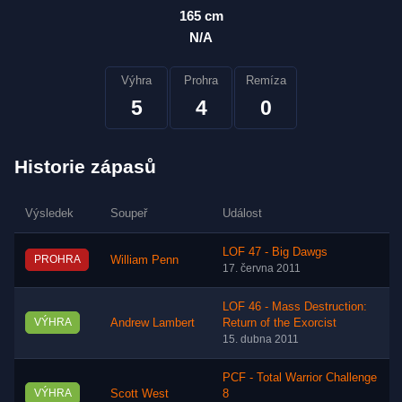
165 cm
N/A
Výhra
Prohra
Remíza
5
4
0
Historie zápasů
Výsledek
Soupeř
Událost
LOF 47 - Big Dawgs
PROHRA
William Penn
17. června 2011
LOF 46 - Mass Destruction:
VÝHRA
Andrew Lambert
Return of the Exorcist
15. dubna 2011
PCF - Total Warrior Challenge
VÝHRA
Scott West
8