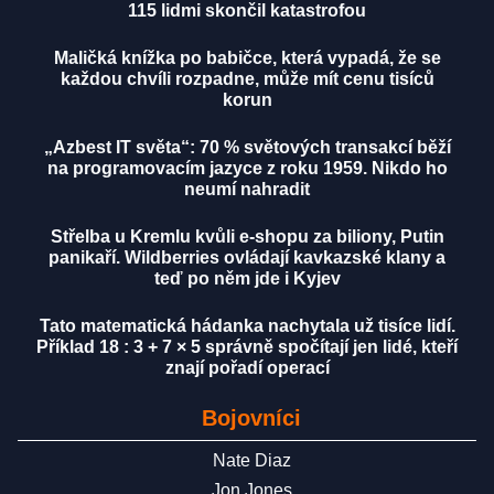
115 lidmi skončil katastrofou
Maličká knížka po babičce, která vypadá, že se
každou chvíli rozpadne, může mít cenu tisíců
korun
„Azbest IT světa“: 70 % světových transakcí běží
na programovacím jazyce z roku 1959. Nikdo ho
neumí nahradit
Střelba u Kremlu kvůli e-shopu za biliony, Putin
panikaří. Wildberries ovládají kavkazské klany a
teď po něm jde i Kyjev
Tato matematická hádanka nachytala už tisíce lidí.
Příklad 18 : 3 + 7 × 5 správně spočítají jen lidé, kteří
znají pořadí operací
Bojovníci
Nate Diaz
Jon Jones