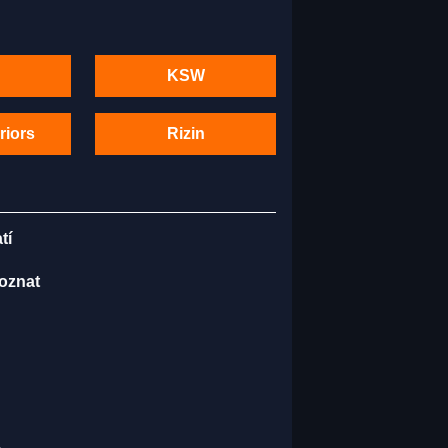
KSW
riors
Rizin
tí
poznat