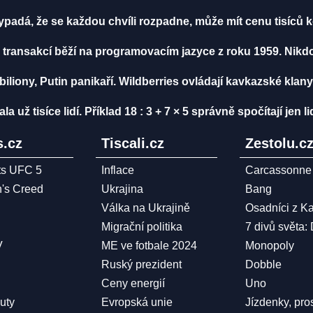
vypadá, že se každou chvíli rozpadne, může mít cenu tisíců 
 transakcí běží na programovacím jazyce z roku 1959. Nikd
biliony, Putin panikaří. Wildberries ovládají kavkazské klany
ž tisíce lidí. Příklad 18 : 3 + 7 × 5 správně spočítají jen li
.cz
Tiscali.cz
Zestolu.c
ts UFC 5
Inflace
Carcassonne
n's Creed
Ukrajina
Bang
Válka na Ukrajině
Osadníci z K
Migrační politika
7 divů světa:
V
ME ve fotbale 2024
Monopoly
Ruský prezident
Dobble
Ceny energií
Uno
Duty
Evropská unie
Jízdenky, pro