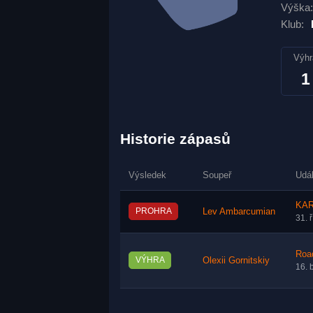
Výška:
Klub:
Výhr
1
Historie zápasů
Výsledek
Soupeř
Udá
KAR
PROHRA
Lev Ambarcumian
31. 
Roa
VÝHRA
Olexii Gornitskiy
16. 