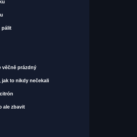
dku
ku
pálit
je věčně prázdný
, jak to nikdy nečekali
 citrón
 ale zbavit