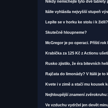
Nikdy nemíchejte tyto dvě tablety
Itálie vyhlásila nejvyšší stupeň v
Lepíte se v horku ke stolu i k žid
Skutečně hloupneme?
McGregor je po operaci. Příští ro
Krabička za 125 Kč z Actionu ušetř
Rusko zjistilo, že éra bitevních hel
Rajčata do limonády? V Itálii je to 
Kvete i v zimě a stačí mu kousek k
Nejhloupější znamení zvěrokruhu: 
Ve vzduchu vydržel jen devět minut