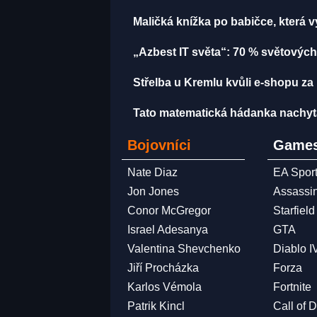
Maličká knížka po babičce, která 
„Azbest IT světa“: 70 % světových
Střelba u Kremlu kvůli e-shopu za 
Tato matematická hádanka nachytala u
Bojovníci
Games
Nate Diaz
EA Spor
Jon Jones
Assassi
Conor McGregor
Starfield
Israel Adesanya
GTA
Valentina Shevchenko
Diablo I
Jiří Procházka
Forza
Karlos Vémola
Fortnite
Patrik Kincl
Call of 