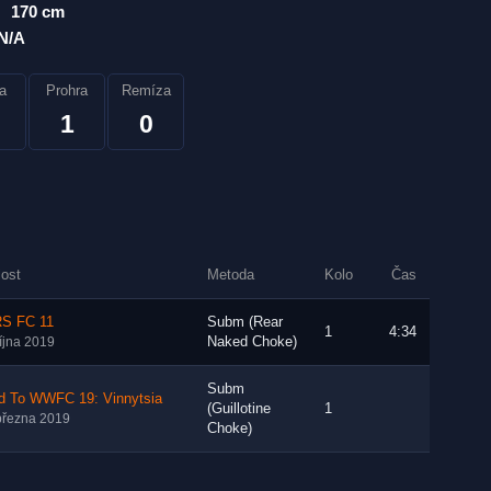
170 cm
N/A
a
Prohra
Remíza
1
0
lost
Metoda
Kolo
Čas
S FC 11
Subm (Rear
1
4:34
Naked Choke)
října 2019
Subm
d To WWFC 19: Vinnytsia
(Guillotine
1
března 2019
Choke)