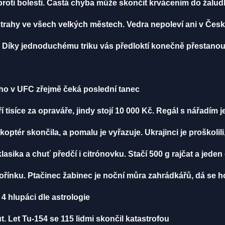
 proti bolesti. Častá chyba může skončit krvácením do žalu
ýstrahy ve všech velkých městech. Vedra nepoleví ani v Čes
li? Díky jednoduchému triku vás předloktí konečně přestanou 
k ho v UFC zřejmě čeká poslední tanec
í tisíce za opraváře, jindy stojí 10 000 Kč. Regál s nářadím 
ikoptér skončila, a pomalu je vyřazuje. Ukrajinci je proškolili
klasika a chuť předčí i citrónovku. Stačí 500 g rajčat a jeden
ořínku. Ptačinec žabinec je noční můra zahrádkářů, dá se ho
4 hlupáci dle astrologie
. Let Tu-154 se 115 lidmi skončil katastrofou