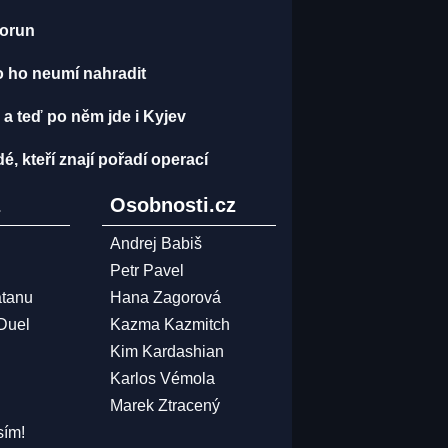
korun
o ho neumí nahradit
 a teď po něm jde i Kyjev
dé, kteří znají pořadí operací
z
Osobnosti.cz
Andrej Babiš
Petr Pavel
atanu
Hana Zagorová
 Duel
Kazma Kazmitch
Kim Kardashian
Karlos Vémola
Marek Ztracený
sím!