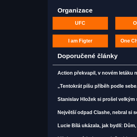
Organizace
UFC
O
I am Figter
One C
Doporučené články
Action překvapil, v novém letáku na
„Tentokrát píšu příběh podle sebe
Stanislav Hložek si prošel velkým 
Největší odpad Clashe, nebral si 
Lucie Bílá ukázala, jak bydlí: Dům,