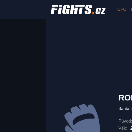
UFC
RO
Banta
Původ:
Věk: