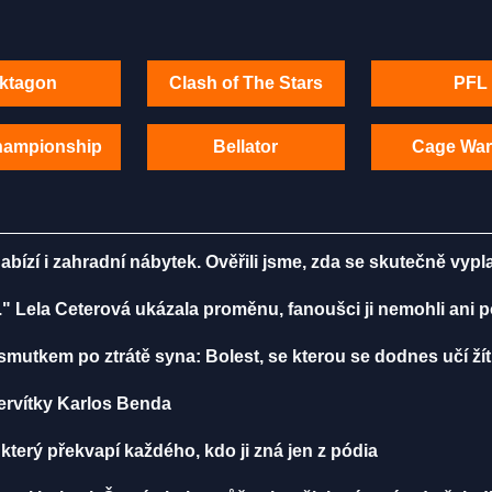
ktagon
Clash of The Stars
PFL
hampionship
Bellator
Cage War
bízí i zahradní nábytek. Ověřili jsme, zda se skutečně vypla
." Lela Ceterová ukázala proměnu, fanoušci ji nemohli ani 
smutkem po ztrátě syna: Bolest, se kterou se dodnes učí žít
servítky Karlos Benda
 který překvapí každého, kdo ji zná jen z pódia