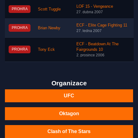
LOF 15 - Vengeance
PROHRA
Scott Tuggle
27. dubna 2007
ECF - Elite Cage Fighting 11
PROHRA
Brian Newby
27. ledna 2007
ECF - Beatdown At The
PROHRA
Tony Eck
Fairgrounds 10
2. prosince 2006
Organizace
UFC
Oktagon
Clash of The Stars