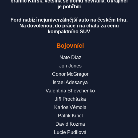
bránilo Kursk, většina se domů nevrátila. Ukrajinci
je pohřbili
Ford nabízí nejuniverzálnější auto na českém trhu.
Na dovolenou, do práce i na chatu za cenu
kompaktního SUV
Bojovníci
Nate Diaz
Jon Jones
Conor McGregor
Israel Adesanya
Valentina Shevchenko
Jiří Procházka
Karlos Vémola
Patrik Kincl
David Kozma
Lucie Pudilová