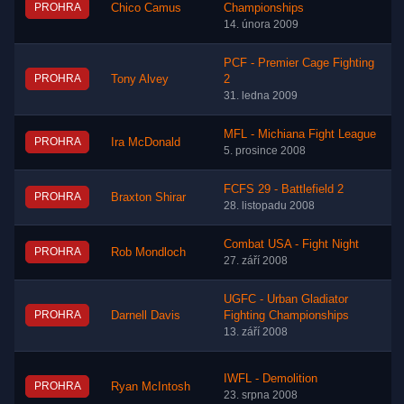
PROHRA
Chico Camus
Championships
14. února 2009
PCF - Premier Cage Fighting
PROHRA
Tony Alvey
2
31. ledna 2009
MFL - Michiana Fight League
PROHRA
Ira McDonald
5. prosince 2008
FCFS 29 - Battlefield 2
PROHRA
Braxton Shirar
28. listopadu 2008
Combat USA - Fight Night
PROHRA
Rob Mondloch
27. září 2008
UGFC - Urban Gladiator
PROHRA
Darnell Davis
Fighting Championships
13. září 2008
IWFL - Demolition
PROHRA
Ryan McIntosh
23. srpna 2008