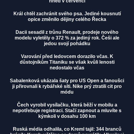
hned v červenci
Král chtěl zachránit svého psa. Jediné kousnutí
opice změnilo dějiny celého Řecka
Dacii sesadil z trůnu Renault, prodeje nového
modelu vyletěly o 372 % za jediný rok. Češi ale
jedou svojí pohádku
Varování před ledovcem dorazilo včas. K
důstojníkům Titaniku se však kvůli lenosti
nedostalo včas
Sabalenková ukázala šaty pro US Open a fanoušci
ji přirovnali k rybářské síti. Nike prý ztratili cit pro
módu
Čech vyrobil vysílačku, která běží v mobilu a
nepotřebuje registraci. Stačí zapnout a mluvíte s
kýmkoli v dosahu 100 km
Ruská média odhalila, co Kreml tajil: 344 branců