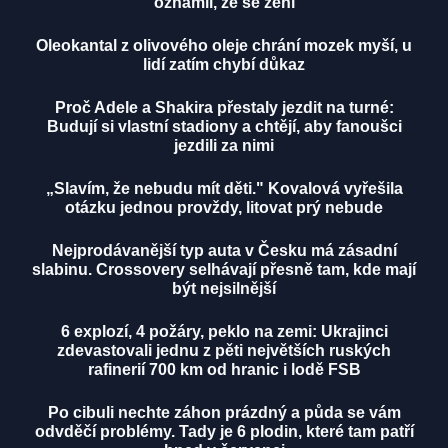
oznámil, že se žení
Oleokantal z olivového oleje chrání mozek myší, u
lidí zatím chybí důkaz
Proč Adele a Shakira přestaly jezdit na turné:
Budují si vlastní stadiony a chtějí, aby fanoušci
jezdili za nimi
„Slavím, že nebudu mít děti." Kovalová vyřešila
otázku jednou provždy, litovat prý nebude
Nejprodávanější typ auta v Česku má zásadní
slabinu. Crossovery selhávají přesně tam, kde mají
být nejsilnější
6 explozí, 4 požáry, peklo na zemi: Ukrajinci
zdevastovali jednu z pěti největších ruských
rafinerií 700 km od hranic i lodě FSB
Po cibuli nechte záhon prázdný a půda se vám
odvděčí problémy. Tady je 6 plodin, které tam patří