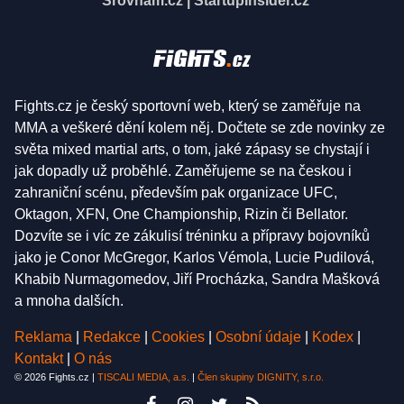
Srovnám.cz
|
StartupInsider.cz
Fights.cz je český sportovní web, který se zaměřuje na
MMA a veškeré dění kolem něj. Dočtete se zde novinky ze
světa mixed martial arts, o tom, jaké zápasy se chystají i
jak dopadly už proběhlé. Zaměřujeme se na českou i
zahraniční scénu, především pak organizace UFC,
Oktagon, XFN, One Championship, Rizin či Bellator.
Dozvíte se i víc ze zákulisí tréninku a přípravy bojovníků
jako je Conor McGregor, Karlos Vémola, Lucie Pudilová,
Khabib Nurmagomedov, Jiří Procházka, Sandra Mašková
a mnoha dalších.
Reklama
|
Redakce
|
Cookies
|
Osobní údaje
|
Kodex
|
Kontakt
|
O nás
© 2026 Fights.cz |
TISCALI MEDIA, a.s.
|
Člen skupiny DIGNITY, s.r.o.