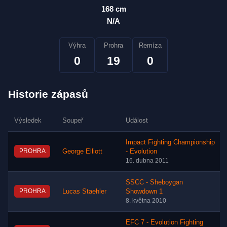
168 cm
N/A
Výhra
Prohra
Remíza
0
19
0
Historie zápasů
Výsledek
Soupeř
Událost
Impact Fighting Championship
PROHRA
George Elliott
- Evolution
16. dubna 2011
SSCC - Sheboygan
PROHRA
Lucas Staehler
Showdown 1
8. května 2010
EFC 7 - Evolution Fighting