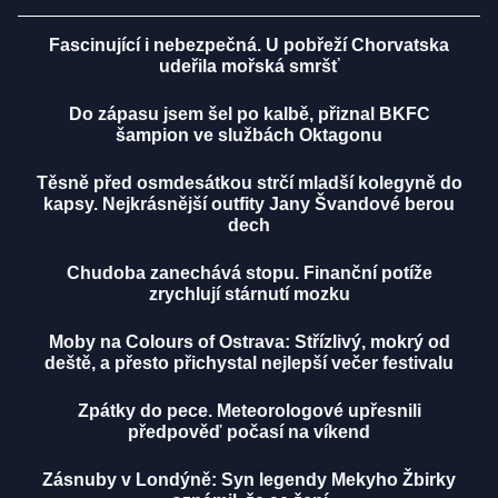
Fascinující i nebezpečná. U pobřeží Chorvatska
udeřila mořská smršť
Do zápasu jsem šel po kalbě, přiznal BKFC
šampion ve službách Oktagonu
Těsně před osmdesátkou strčí mladší kolegyně do
kapsy. Nejkrásnější outfity Jany Švandové berou
dech
Chudoba zanechává stopu. Finanční potíže
zrychlují stárnutí mozku
Moby na Colours of Ostrava: Střízlivý, mokrý od
deště, a přesto přichystal nejlepší večer festivalu
Zpátky do pece. Meteorologové upřesnili
předpověď počasí na víkend
Zásnuby v Londýně: Syn legendy Mekyho Žbirky