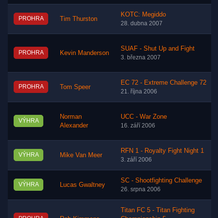
KOTC: Megiddo
PROHRA
Tim Thurston
28. dubna 2007
SUAF - Shut Up and Fight
PROHRA
Kevin Manderson
3. března 2007
EC 72 - Extreme Challenge 72
PROHRA
Tom Speer
21. října 2006
Norman
UCC - War Zone
VÝHRA
Alexander
16. září 2006
RFN 1 - Royalty Fight Night 1
VÝHRA
Mike Van Meer
3. září 2006
SC - Shootfighting Challenge
VÝHRA
Lucas Gwaltney
26. srpna 2006
Titan FC 5 - Titan Fighting