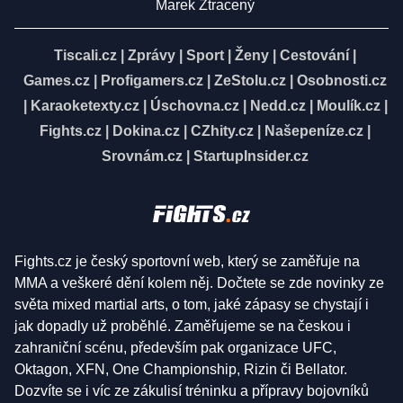
Marek Ztracený
Tiscali.cz
|
Zprávy
|
Sport
|
Ženy
|
Cestování
|
Games.cz
|
Profigamers.cz
|
ZeStolu.cz
|
Osobnosti.cz
|
Karaoketexty.cz
|
Úschovna.cz
|
Nedd.cz
|
Moulík.cz
|
Fights.cz
|
Dokina.cz
|
CZhity.cz
|
Našepeníze.cz
|
Srovnám.cz
|
StartupInsider.cz
Fights.cz je český sportovní web, který se zaměřuje na
MMA a veškeré dění kolem něj. Dočtete se zde novinky ze
světa mixed martial arts, o tom, jaké zápasy se chystají i
jak dopadly už proběhlé. Zaměřujeme se na českou i
zahraniční scénu, především pak organizace UFC,
Oktagon, XFN, One Championship, Rizin či Bellator.
Dozvíte se i víc ze zákulisí tréninku a přípravy bojovníků