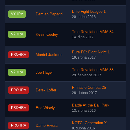
Elite Fight League 1
VÝHRA
Demian Papagni
20. ledna 2018
True Revelation MMA 34
VÝHRA
Kevin Cooley
14. října 2017
Pure FC: Fight Night 1
PROHRA
Montel Jackson
19. srpna 2017
True Revelation MMA 33
VÝHRA
Joe Hager
29. července 2017
Pinnacle Combat 25
PROHRA
Derek Loffer
28. dubna 2017
Battle At the Ball Park
PROHRA
Eric Wisely
13. srpna 2016
KOTC: Generation X
PROHRA
Dante Rivera
8. dubna 2016