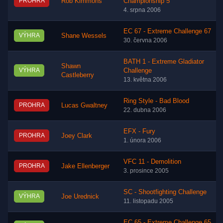
PROHRA
Rob Kimmons
Championship 5
4. srpna 2006
EC 67 - Extreme Challenge 67
VÝHRA
Shane Wessels
30. června 2006
BATH 1 - Extreme Gladiator
Shawn
VÝHRA
Challenge
Castleberry
13. května 2006
Ring Style - Bad Blood
PROHRA
Lucas Gwaltney
22. dubna 2006
EFX - Fury
PROHRA
Joey Clark
1. února 2006
VFC 11 - Demolition
PROHRA
Jake Ellenberger
3. prosince 2005
SC - Shootfighting Challenge
VÝHRA
Joe Urednick
11. listopadu 2005
EC 65 - Extreme Challenge 65