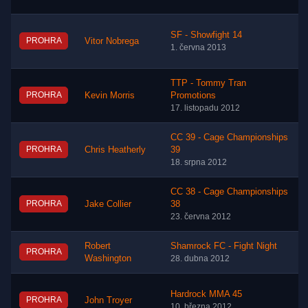
SF - Showfight 14
PROHRA
Vitor Nobrega
1. června 2013
TTP - Tommy Tran
PROHRA
Kevin Morris
Promotions
17. listopadu 2012
CC 39 - Cage Championships
PROHRA
Chris Heatherly
39
18. srpna 2012
CC 38 - Cage Championships
PROHRA
Jake Collier
38
23. června 2012
Robert
Shamrock FC - Fight Night
PROHRA
Washington
28. dubna 2012
Hardrock MMA 45
PROHRA
John Troyer
10. března 2012