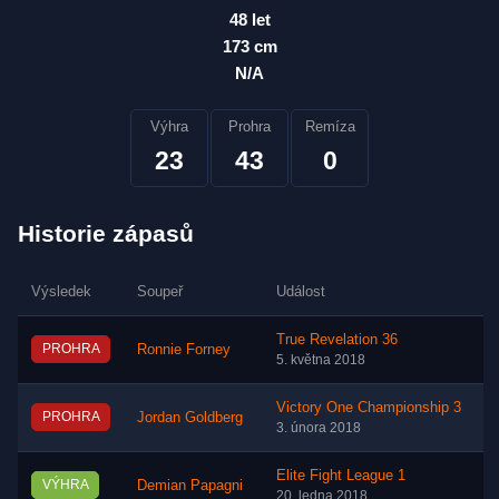
48 let
173 cm
N/A
Výhra
Prohra
Remíza
23
43
0
Historie zápasů
Výsledek
Soupeř
Událost
True Revelation 36
PROHRA
Ronnie Forney
5. května 2018
Victory One Championship 3
PROHRA
Jordan Goldberg
3. února 2018
Elite Fight League 1
VÝHRA
Demian Papagni
20. ledna 2018