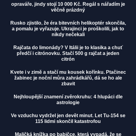
opraváře, jindy stojí 10 000 Kč. Regál s nářadím je
věčně prázdný
Rusko zjistilo, že éra bitevních helikoptér skončila,
a pomalu je vyřazuje. Ukrajinci je proškolili, jak to
nikdy nečekali
Rajčata do limonády? V Itálii je to klasika a chuť
předčí i citrónovku. Stačí 500 g rajčat a jeden
citrón
Kvete i v zimě a stačí mu kousek kořínku. Ptačinec
žabinec je noční můra zahrádkářů, dá se ho ale
zbavit
Nejhloupější znamení zvěrokruhu: 4 hlupáci dle
astrologie
Ve vzduchu vydržel jen devět minut. Let Tu-154 se
115 lidmi skončil katastrofou
Maličká knížka po babičce, která vypadá, že se