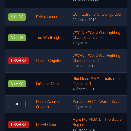
EC - Extreme Challenge 202
VÝHRA
Eddie Larrea
28. ledna 2012
WWFC - World War Fighting
VÝHRA
Ted Worthington
Championships 4
7. října 2011
WWFC - World War Fighting
PROHRA
Chuck Grigsby
Championship 2
9. dubna 2011
Blueblood MMA - Trials of a
VÝHRA
LaVerne Clark
Gladiator 9
4. února 2011
Daniel Azeredo
Panama FC 1 - War of Wars
NC
Oliveira
8. října 2010
Fight Me MMA 1 - The Battle
PROHRA
Darryl Cobb
Begins
14. srpna 2010