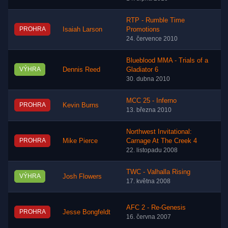
RTP - Rumble Time
PROHRA
Isaiah Larson
Promotions
24. července 2010
Blueblood MMA - Trials of a
VÝHRA
Dennis Reed
Gladiator 6
30. dubna 2010
MCC 25 - Inferno
PROHRA
Kevin Burns
13. března 2010
Northwest Invitational:
PROHRA
Mike Pierce
Carnage At The Creek 4
22. listopadu 2008
TWC - Valhalla Rising
VÝHRA
Josh Flowers
17. května 2008
AFC 2 - Re-Genesis
PROHRA
Jesse Bongfeldt
16. června 2007