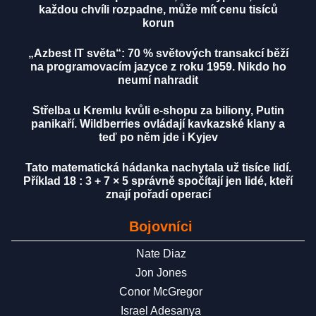
každou chvíli rozpadne, může mít cenu tisíců
korun
„Azbest IT světa“: 70 % světových transakcí běží
na programovacím jazyce z roku 1959. Nikdo ho
neumí nahradit
Střelba u Kremlu kvůli e-shopu za biliony, Putin
panikaří. Wildberries ovládají kavkazské klany a
teď po něm jde i Kyjev
Tato matematická hádanka nachytala už tisíce lidí.
Příklad 18 : 3 + 7 × 5 správně spočítají jen lidé, kteří
znají pořadí operací
Bojovníci
Nate Diaz
Jon Jones
Conor McGregor
Israel Adesanya