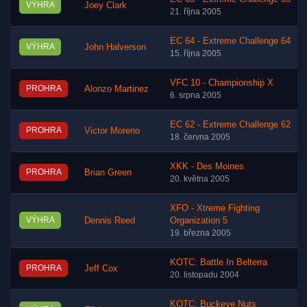
VÝHRA
Joey Clark
21. října 2005
EC 64 - Extreme Challenge 64
VÝHRA
John Halverson
15. října 2005
VFC 10 - Championship X
PROHRA
Alonzo Martinez
6. srpna 2005
EC 62 - Extreme Challenge 62
PROHRA
Victor Moreno
18. června 2005
XKK - Des Moines
PROHRA
Brian Green
20. května 2005
XFO - Xtreme Fighting
VÝHRA
Dennis Reed
Organization 5
19. března 2005
KOTC: Battle In Belterra
PROHRA
Jeff Cox
20. listopadu 2004
KOTC: Buckeye Nuts