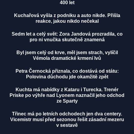
400 let
Kuchařová vyšla z podniku a auto nikde. Přišla
reakce, jakou nikdo nečekal
Sedm let a celý svět: Zora Jandová prozradila, co
pro ni vnučka skutečně znamená
Byl jsem celý od krve, měl jsem strach, vylíčil
Vémola dramatické krmení lvů
Petra Černocká přiznala, co dostává od státu:
Polovina důchodu jde okamžitě zpět
Kuchta má nabídky z Kataru i Turecka. Trenér
Priske po výhře nad Lyonem naznačil jeho odchod
ze Sparty
Třinec má po letních odchodech jen dva centery.
Vicemistr musí před sezonou řešit zásadní mezeru
v sestavě