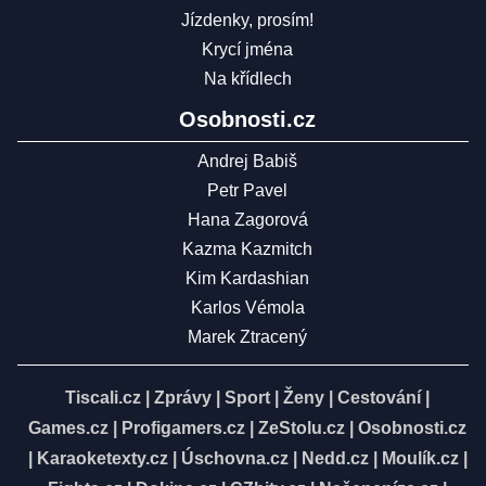
Jízdenky, prosím!
Krycí jména
Na křídlech
Osobnosti.cz
Andrej Babiš
Petr Pavel
Hana Zagorová
Kazma Kazmitch
Kim Kardashian
Karlos Vémola
Marek Ztracený
Tiscali.cz
|
Zprávy
|
Sport
|
Ženy
|
Cestování
|
Games.cz
|
Profigamers.cz
|
ZeStolu.cz
|
Osobnosti.cz
|
Karaoketexty.cz
|
Úschovna.cz
|
Nedd.cz
|
Moulík.cz
|