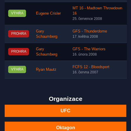
MT 16 - Madtown Throwdown
VÝHRA
Eugene Crisler
16
25. července 2008
Gary
GFS - Thunderdome
PROHRA
Schaumberg
17. května 2008
Gary
GFS - The Warriors
PROHRA
Schaumberg
16. února 2008
FCFS 12 - Bloodsport
VÝHRA
Ryan Mautz
16. června 2007
Organizace
UFC
Oktagon