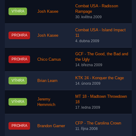
Combat USA - Radisson
VÝHRA
Josh Kasee
Rampage
30. května 2009
Combat USA - Island Impact
PROHRA
Josh Kasee
11
4. dubna 2009
GCF - The Good, the Bad and
PROHRA
Chico Camus
the Ugly
14. března 2009
KTK 24 - Konquer the Cage
VÝHRA
Brian Learn
14. února 2009
MT 18 - Madtown Throwdown
Jeremy
VÝHRA
18
Hemmrich
17. ledna 2009
CFP - The Carolina Crown
PROHRA
Brandon Garner
11. října 2008