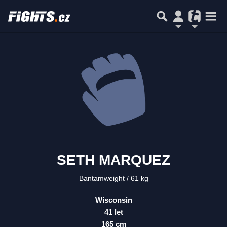
SETH MARQUEZ
Bantamweight
61 kg
Wisconsin
41 let
165 cm