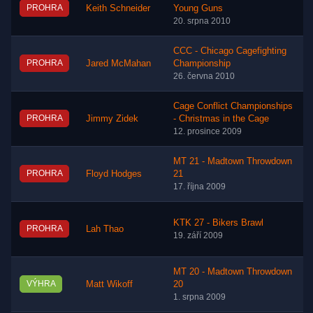
PROHRA
Keith Schneider
Young Guns
20. srpna 2010
CCC - Chicago Cagefighting
PROHRA
Jared McMahan
Championship
26. června 2010
Cage Conflict Championships
PROHRA
Jimmy Zidek
- Christmas in the Cage
12. prosince 2009
MT 21 - Madtown Throwdown
PROHRA
Floyd Hodges
21
17. října 2009
KTK 27 - Bikers Brawl
PROHRA
Lah Thao
19. září 2009
MT 20 - Madtown Throwdown
VÝHRA
Matt Wikoff
20
1. srpna 2009