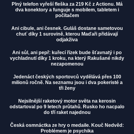
Plný telefon vyřeší fleška za 219 Kč z Actionu. Má
dva konektory a funguje s mobilem, tabletem i
počítačem
Ani cibule, ani česnek. Guláš dostane sametovou
chuť díky 1 surovině, kterou Maďaři přidávají
odjakživa
Ani sůl, ani pepř: kuřecí řízek bude šťavnatý i po
vychladnutí díky 1 kroku, na který Rakušané nikdy
nezapomenou
Jedenáct českých sportovců vydělává přes 100
milionů ročně. Na seznamu jsou i dva pokeristé a
tři ženy
Nejsilnější raketový motor světa na kerosin
odstartoval po 9 letech průtahů. Rusko ho nacpalo
do tří raket najednou
Česká osmnáctka ze hry o medaile. Kouč Nedvěd:
Problémem je psychika