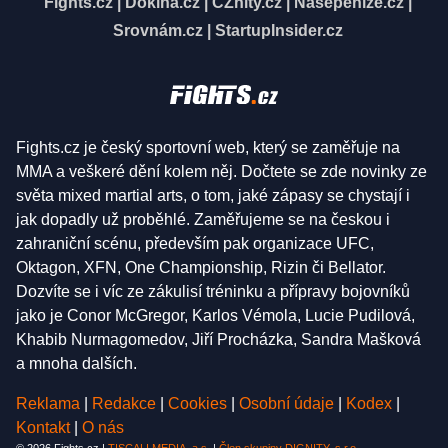
Fights.cz
|
Dokina.cz
|
CZhity.cz
|
Našepeníze.cz
|
Srovnám.cz
|
StartupInsider.cz
Fights.cz je český sportovní web, který se zaměřuje na
MMA a veškeré dění kolem něj. Dočtete se zde novinky ze
světa mixed martial arts, o tom, jaké zápasy se chystají i
jak dopadly už proběhlé. Zaměřujeme se na českou i
zahraniční scénu, především pak organizace UFC,
Oktagon, XFN, One Championship, Rizin či Bellator.
Dozvíte se i víc ze zákulisí tréninku a přípravy bojovníků
jako je Conor McGregor, Karlos Vémola, Lucie Pudilová,
Khabib Nurmagomedov, Jiří Procházka, Sandra Mašková
a mnoha dalších.
Reklama
|
Redakce
|
Cookies
|
Osobní údaje
|
Kodex
|
Kontakt
|
O nás