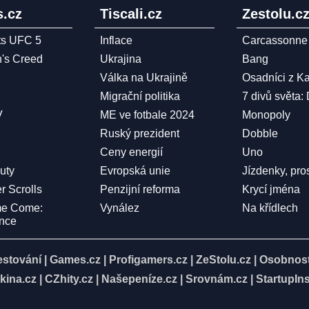
.cz
Tiscali.cz
Zestolu.c
ts UFC 5
Inflace
Carcassonne
n's Creed
Ukrajina
Bang
Válka na Ukrajině
Osadníci z K
Migrační politika
7 divů světa:
V
ME ve fotbale 2024
Monopoly
Ruský prezident
Dobble
Ceny energií
Uno
Duty
Evropská unie
Jízdenky, pro
r Scrolls
Penzijní reforma
Krycí jména
me Come:
Vynález
Na křídlech
ence
estování
|
Games.cz
|
Profigamers.cz
|
ZeStolu.cz
|
Osobnost
kina.cz
|
CZhity.cz
|
Našepeníze.cz
|
Srovnám.cz
|
StartupIns