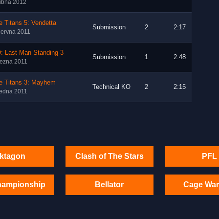
ubna 2012
 Titans 5: Vendetta
Submission
2
2:17
června 2011
: Last Man Standing 3
Submission
1
2:48
řezna 2011
e Titans 3: Mayhem
Technical KO
2
2:15
ledna 2011
ktagon
Clash of The Stars
PFL
hampionship
Bellator
Cage War