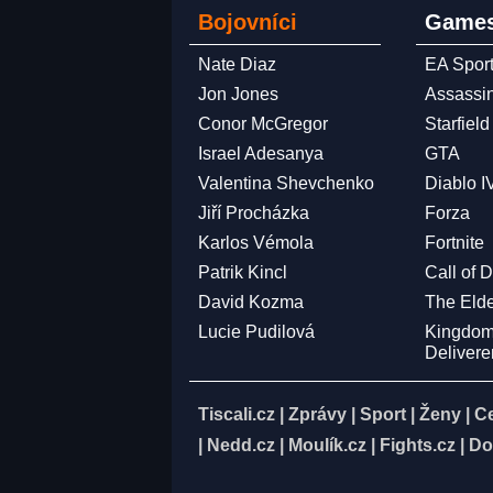
Bojovníci
Games
Nate Diaz
EA Spor
Jon Jones
Assassi
Conor McGregor
Starfield
Israel Adesanya
GTA
Valentina Shevchenko
Diablo I
Jiří Procházka
Forza
Karlos Vémola
Fortnite
Patrik Kincl
Call of 
David Kozma
The Elde
Lucie Pudilová
Kingdo
Deliver
Tiscali.cz
|
Zprávy
|
Sport
|
Ženy
|
C
|
Nedd.cz
|
Moulík.cz
|
Fights.cz
|
Do