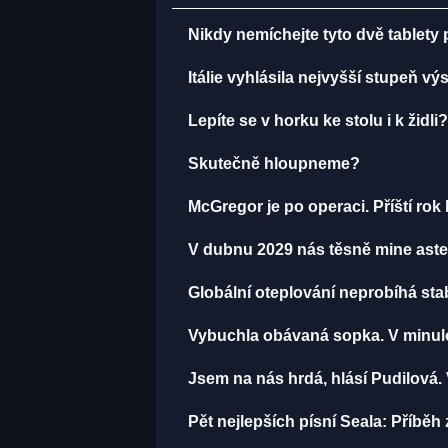
Nikdy nemíchejte tyto dvě tablety
Itálie vyhlásila nejvyšší stupeň v
Lepíte se v horku ke stolu i k žid
Skutečně hloupneme?
McGregor je po operaci. Příští ro
V dubnu 2029 nás těsně mine aster
Globální oteplování neprobíhá stabi
Vybuchla obávaná sopka. V minulos
Jsem na nás hrdá, hlásí Pudilová. 
Pět nejlepších písní Seala: Příbě