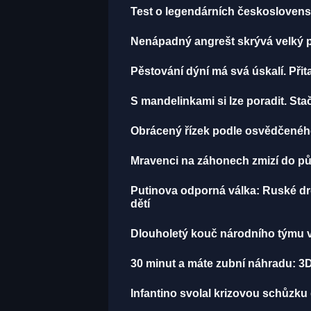
Test o legendárních československ
Nenápadný angrešt skrývá velký p
Pěstování dýní má svá úskalí. Přit
S mandelinkami si lze poradit. Sta
Obrácený řízek podle osvědčeného
Mravenci na záhonech zmizí do půl
Putinova odporná válka: Ruské dron
dětí
Dlouholetý kouč národního týmu v 
30 minut a máte zubní náhradu: 3D
Infantino svolal krizovou schůzku