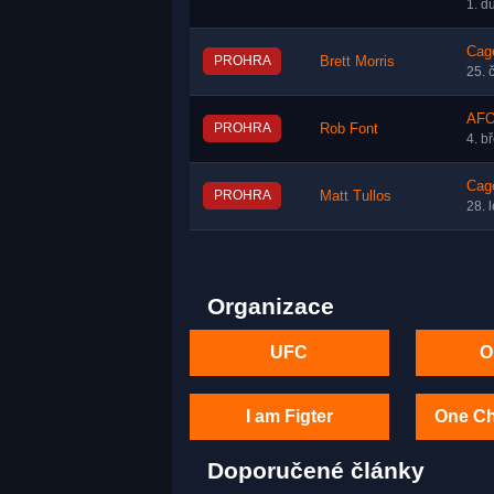
1. d
Cage
PROHRA
Brett Morris
25. 
AFO
PROHRA
Rob Font
4. b
Cag
PROHRA
Matt Tullos
28. 
Organizace
UFC
O
I am Figter
One C
Doporučené články