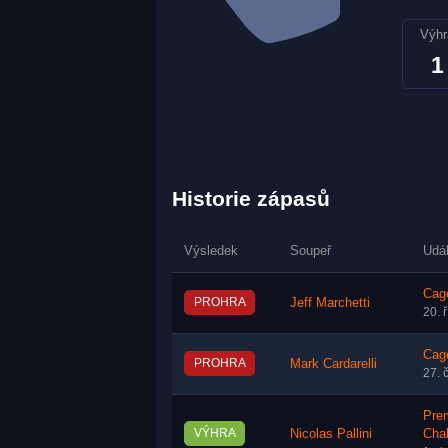
Výhr
1
Historie zápasů
Výsledek
Soupeř
Udá
Cage
PROHRA
Jeff Marchetti
20. 
Cage
PROHRA
Mark Cardarelli
27. 
Pre
VÝHRA
Nicolas Pallini
Cha