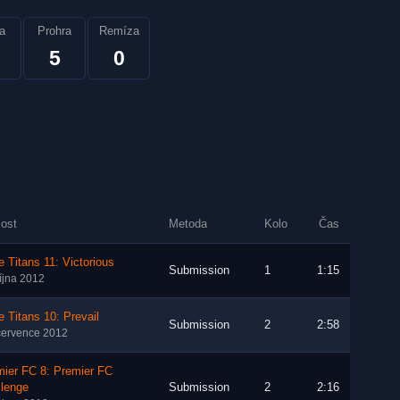
a
Prohra
Remíza
5
0
lost
Metoda
Kolo
Čas
 Titans 11: Victorious
Submission
1
1:15
října 2012
 Titans 10: Prevail
Submission
2
2:58
července 2012
mier FC 8: Premier FC
llenge
Submission
2
2:16