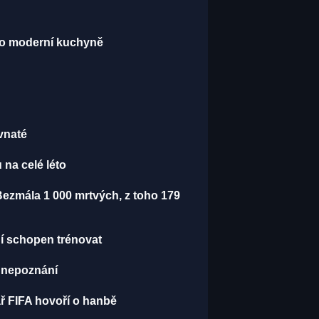
do moderní kuchyně
vnaté
 na celé léto
 Bezmála 1 000 mrtvých, z toho 179
ní schopen trénovat
k nepoznání
ář FIFA hovoří o hanbě