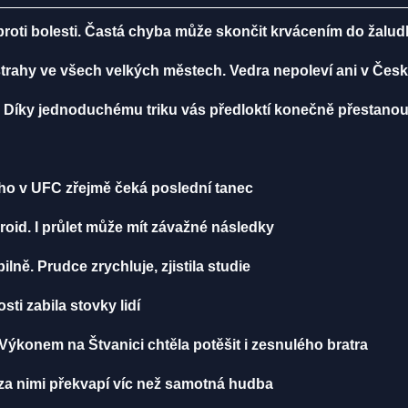
 proti bolesti. Častá chyba může skončit krvácením do žalu
ýstrahy ve všech velkých městech. Vedra nepoleví ani v Čes
li? Díky jednoduchému triku vás předloktí konečně přestanou 
k ho v UFC zřejmě čeká poslední tanec
oid. I průlet může mít závažné následky
lně. Prudce zrychluje, zjistila studie
ti zabila stovky lidí
Výkonem na Štvanici chtěla potěšit i zesnulého bratra
h za nimi překvapí víc než samotná hudba