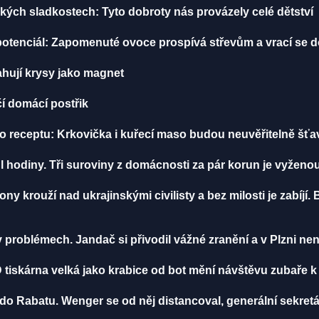
ých sladkostech: Tyto dobroty nás provázely celé dětství
otenciál: Zapomenuté ovoce prospívá střevům a vrací se 
ahují krysy jako magnet
čí domácí postřik
 receptu: Krkovička i kuřecí maso budou neuvěřitelně šťa
 hodiny. Tři suroviny z domácnosti za pár korun je vyženou
y krouží nad ukrajinskými civilisty a bez milosti je zabíjí.
problémech. Jandač si přivodil vážné zranění a v Plzni ne
 tiskárna velká jako krabice od bot mění návštěvu zubaře 
 do Rabatu. Wenger se od něj distancoval, generální sekret