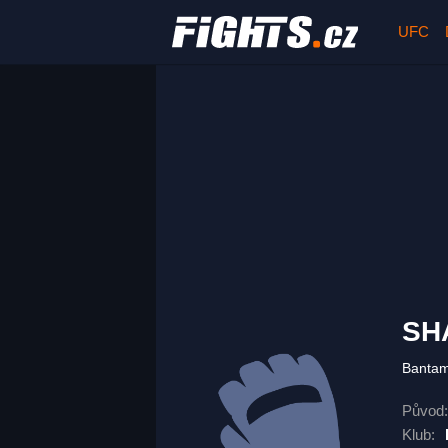
UFC
SH
Banta
Původ:
Klub: