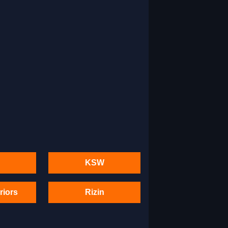
KSW
riors
Rizin