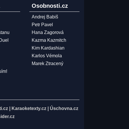
z
Osobnosti.cz
Andrej Babiš
Petr Pavel
atanu
Hana Zagorová
 Duel
Kazma Kazmitch
Kim Kardashian
Karlos Vémola
Marek Ztracený
sím!
i.cz
|
Karaoketexty.cz
|
Úschovna.cz
ider.cz