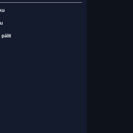
dku
ku
pálit