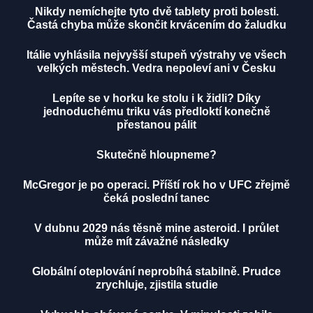
Nikdy nemíchejte tyto dvě tablety proti bolesti.
Častá chyba může skončit krvácením do žaludku
Itálie vyhlásila nejvyšší stupeň výstrahy ve všech
velkých městech. Vedra nepoleví ani v Česku
Lepíte se v horku ke stolu i k židli? Díky
jednoduchému triku vás předloktí konečně
přestanou pálit
Skutečně hloupneme?
McGregor je po operaci. Příští rok ho v UFC zřejmě
čeká poslední tanec
V dubnu 2029 nás těsně mine asteroid. I průlet
může mít závažné následky
Globální oteplování neprobíhá stabilně. Prudce
zrychluje, zjistila studie