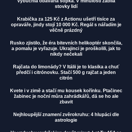
Vybuchla obávaná sopka. V minulosti zabila
stovky lidí
Krabička za 125 Kč z Actionu ušetří tisíce za
opraváře, jindy stojí 10 000 Kč. Regál s nářadím je
věčně prázdný
Rusko zjistilo, že éra bitevních helikoptér skončila,
a pomalu je vyřazuje. Ukrajinci je proškolili, jak to
nikdy nečekali
Rajčata do limonády? V Itálii je to klasika a chuť
předčí i citrónovku. Stačí 500 g rajčat a jeden
citrón
Kvete i v zimě a stačí mu kousek kořínku. Ptačinec
žabinec je noční můra zahrádkářů, dá se ho ale
zbavit
Nejhloupější znamení zvěrokruhu: 4 hlupáci dle
astrologie