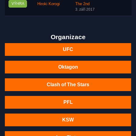
VÝHRA
Hiroki Korogi
The 2nd
3. září 2017
Organizace
UFC
Oktagon
Clash of The Stars
PFL
KSW