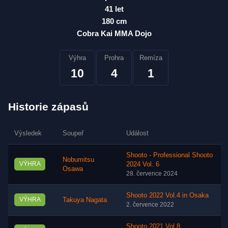
41 let
180 cm
Cobra Kai MMA Dojo
Výhra
Prohra
Remíza
10
4
1
Historie zápasů
Výsledek
Soupeř
Událost
Shooto - Professional Shooto
Nobumitsu
VÝHRA
2024 Vol. 6
Osawa
28. července 2024
Shooto 2022 Vol.4 in Osaka
VÝHRA
Takuya Nagata
2. července 2022
Shooto 2021 Vol.8