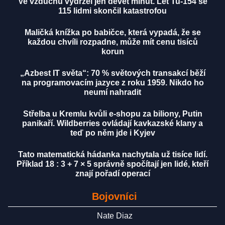
Ve vzduchu vydržel jen devět minut. Let Tu-154 se
115 lidmi skončil katastrofou
Maličká knížka po babičce, která vypadá, že se
každou chvíli rozpadne, může mít cenu tisíců
korun
„Azbest IT světa“: 70 % světových transakcí běží
na programovacím jazyce z roku 1959. Nikdo ho
neumí nahradit
Střelba u Kremlu kvůli e-shopu za biliony, Putin
panikaří. Wildberries ovládají kavkazské klany a
teď po něm jde i Kyjev
Tato matematická hádanka nachytala už tisíce lidí.
Příklad 18 : 3 + 7 × 5 správně spočítají jen lidé, kteří
znají pořadí operací
Bojovníci
Nate Diaz