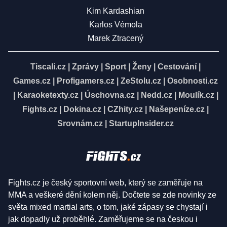
Kim Kardashian
Karlos Vémola
Marek Ztracený
Tiscali.cz
|
Zprávy
|
Sport
|
Ženy
|
Cestování
|
Games.cz
|
Profigamers.cz
|
ZeStolu.cz
|
Osobnosti.cz
|
Karaoketexty.cz
|
Úschovna.cz
|
Nedd.cz
|
Moulík.cz
|
Fights.cz
|
Dokina.cz
|
CZhity.cz
|
Našepeníze.cz
|
Srovnám.cz
|
StartupInsider.cz
Fights.cz je český sportovní web, který se zaměřuje na
MMA a veškeré dění kolem něj. Dočtete se zde novinky ze
světa mixed martial arts, o tom, jaké zápasy se chystají i
jak dopadly už proběhlé. Zaměřujeme se na českou i