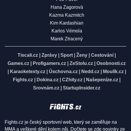
Hana Zagorová
Kazma Kazmitch
Kim Kardashian
Karlos Vémola
Marek Ztracený
Tiscali.cz
|
Zprávy
|
Sport
|
Ženy
|
Cestování
|
Games.cz
|
Profigamers.cz
|
ZeStolu.cz
|
Osobnosti.cz
|
Karaoketexty.cz
|
Úschovna.cz
|
Nedd.cz
|
Moulík.cz
|
Fights.cz
|
Dokina.cz
|
CZhity.cz
|
Našepeníze.cz
|
Srovnám.cz
|
StartupInsider.cz
Fights.cz je český sportovní web, který se zaměřuje na
MMA a veškeré dění kolem něj. Dočtete se zde novinky ze