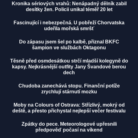
Kronika sériových vrahů: Nenápadný dělník zabil
desítky žen. Policii unikal téměř 20 let
Fascinující i nebezpečná. U pobřeží Chorvatska
udeřila mořská smršť
Do zápasu jsem šel po kalbě, přiznal BKFC
šampion ve službách Oktagonu
Těsně před osmdesátkou strčí mladší kolegyně do
kapsy. Nejkrásnější outfity Jany Švandové berou
dech
Chudoba zanechává stopu. Finanční potíže
zrychlují stárnutí mozku
Moby na Colours of Ostrava: Střízlivý, mokrý od
deště, a přesto přichystal nejlepší večer festivalu
Zpátky do pece. Meteorologové upřesnili
předpověď počasí na víkend