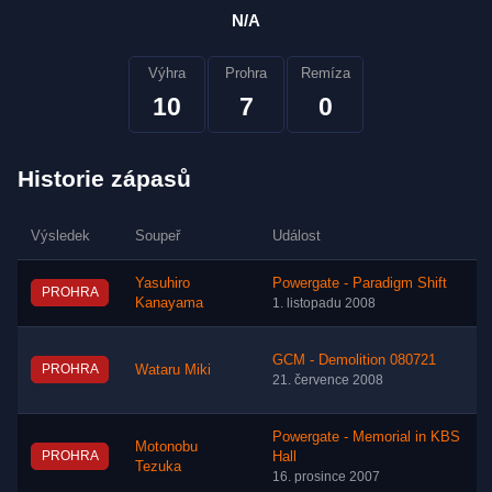
N/A
Výhra
Prohra
Remíza
10
7
0
Historie zápasů
Výsledek
Soupeř
Událost
Yasuhiro
Powergate - Paradigm Shift
PROHRA
Kanayama
1. listopadu 2008
GCM - Demolition 080721
PROHRA
Wataru Miki
21. července 2008
Powergate - Memorial in KBS
Motonobu
PROHRA
Hall
Tezuka
16. prosince 2007