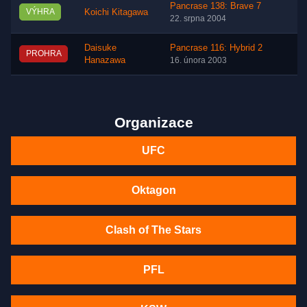
Pancrase 138: Brave 7
VÝHRA
Koichi Kitagawa
22. srpna 2004
Daisuke
Pancrase 116: Hybrid 2
PROHRA
Hanazawa
16. února 2003
Organizace
UFC
Oktagon
Clash of The Stars
PFL