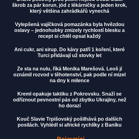
škrob za pár korun, jód z lékárničky a jeden krok,
který většina zahrádkářů vynechá
Vylepšená vajíčková pomazánka byla hvězdou
oslavy – jednohubky zmizely rychlostí blesku a
recept si chtěl opsat každý
Ani cukr, ani sirup. Do kávy patří 1 koření, které
Turci přidávají už stovky let
Ze sta na nulu, říká Monika Marešová. Leoš jí
oznámil rozvod v těhotenství, pak podle ní mizel
na dny k milence
Kreml opakuje taktiku z Pokrovsku. Snaží se
odříznout pevnostní pás od zbytku Ukrajiny, než
ho dorazí
Kouč Slavie Trpišovský pošilhává po dalších
posilách. Vyhlédl si africké rychlíky z Baníku