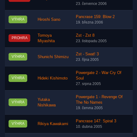
23. července 2006
Pancrase 159: Blow 2
VÝHRA
Hiroshi Sano
19. března 2006
Tomoya
Zst - Zst 8
PROHRA
Miyashita
23. listopadu 2005
Zst - Swat! 3
VÝHRA
Shunichi Shimizu
23. října 2005
Powergate 2 - War Cry Of
VÝHRA
Hideki Kishimoto
Soul
27. srpna 2005
Powergate 1 - Revenge Of
Yutaka
VÝHRA
The No Names
Nishikawa
19. června 2005
Pancrase 147: Spiral 3
VÝHRA
Rikiya Kawakami
10. dubna 2005