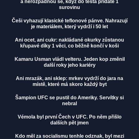
a nerozpadnou se, když do těsta přidáte 1
surovinu
Češi vyhazují klasické teflonové pánve. Nahrazují
je materiálem, který vydrží i 50 let
Ani ocet, ani cukr: nakládané okurky zůstanou
křupavé díky 1 věci, co běžně končí v koši
Kamaru Usman vládl velteru. Jeden kop změnil
další roky jeho kariéry
Ani mrazák, ani sklep: mrkev vydrží do jara na
místě, které má skoro každý byt
Šampion UFC se pustil do Ameriky. Servítky si
nebral
Vémola byl první Čech v UFC. Po něm přišlo
dalších pět jmen
Kdo měl za socialismu tenhle odznak, byl mezi