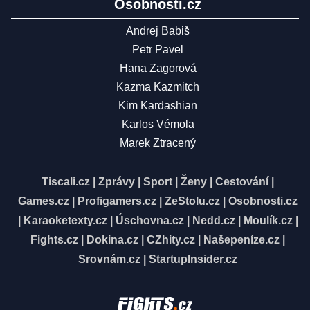
Osobnosti.cz
Andrej Babiš
Petr Pavel
Hana Zagorová
Kazma Kazmitch
Kim Kardashian
Karlos Vémola
Marek Ztracený
Tiscali.cz
|
Zprávy
|
Sport
|
Ženy
|
Cestování
|
Games.cz
|
Profigamers.cz
|
ZeStolu.cz
|
Osobnosti.cz
|
Karaoketexty.cz
|
Úschovna.cz
|
Nedd.cz
|
Moulík.cz
|
Fights.cz
|
Dokina.cz
|
CZhity.cz
|
Našepeníze.cz
|
Srovnám.cz
|
StartupInsider.cz