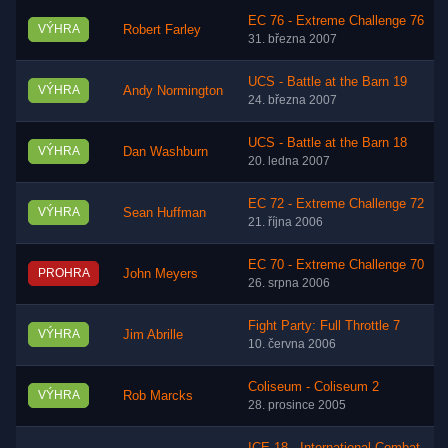
EC 76 - Extreme Challenge 76
VÝHRA
Robert Farley
31. března 2007
UCS - Battle at the Barn 19
VÝHRA
Andy Normington
24. března 2007
UCS - Battle at the Barn 18
VÝHRA
Dan Washburn
20. ledna 2007
EC 72 - Extreme Challenge 72
VÝHRA
Sean Huffman
21. října 2006
EC 70 - Extreme Challenge 70
PROHRA
John Meyers
26. srpna 2006
Fight Party: Full Throttle 7
VÝHRA
Jim Abrille
10. června 2006
Coliseum - Coliseum 2
VÝHRA
Rob Marcks
28. prosince 2005