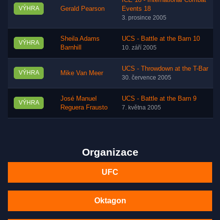
ICE 18 - International Combat
VÝHRA
Gerald Pearson
Events 18
3. prosince 2005
Sheila Adams
UCS - Battle at the Barn 10
VÝHRA
Barnhill
10. září 2005
UCS - Throwdown at the T-Bar
VÝHRA
Mike Van Meer
30. července 2005
José Manuel
UCS - Battle at the Barn 9
VÝHRA
Reguera Frausto
7. května 2005
Organizace
UFC
Oktagon