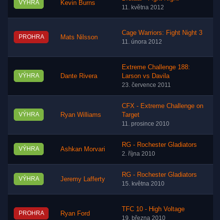
VÝHRA
Kevin Burns
11. května 2012
Cage Warriors: Fight Night 3
PROHRA
Mats Nilsson
11. února 2012
Extreme Challenge 188:
VÝHRA
Dante Rivera
Larson vs Davila
23. července 2011
CFX - Extreme Challenge on
VÝHRA
Ryan Williams
Target
11. prosince 2010
RG - Rochester Gladiators
VÝHRA
Ashkan Morvari
2. října 2010
RG - Rochester Gladiators
VÝHRA
Jeremy Lafferty
15. května 2010
TFC 10 - High Voltage
PROHRA
Ryan Ford
19. března 2010