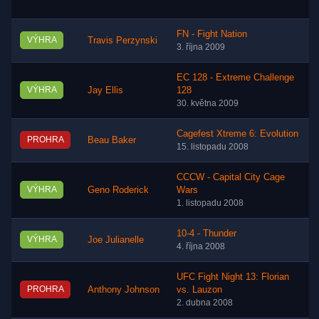
FN - Fight Nation
VÝHRA
Travis Perzynski
3. října 2009
EC 128 - Extreme Challenge
VÝHRA
Jay Ellis
128
30. května 2009
Cagefest Xtreme 6: Evolution
PROHRA
Beau Baker
15. listopadu 2008
CCCW - Capital City Cage
VÝHRA
Geno Roderick
Wars
1. listopadu 2008
10-4 - Thunder
VÝHRA
Joe Julianelle
4. října 2008
UFC Fight Night 13: Florian
PROHRA
Anthony Johnson
vs. Lauzon
2. dubna 2008