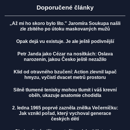
Doporučené články
„Až mi ho skoro bylo líto." Jaromíra Soukupa našli
zle zbitého po útoku maskovaných mužů
Opak dejá vu existuje. Je ale ještě podivnější
Petr Janda jako Cézar na nosítkách: Oslava
narozenin, jakou Česko ještě nezažilo
Klid od otravného bzučení: Action zlevnil lapač
hmyzu, vyčistí dvacet metrů prostoru
Silně tlumené tenisky mohou tlumit i váš krevní
oběh, ukazuje anatomie chodidla
2. ledna 1965 poprvé zazněla znělka Večerníčku:
Jak vznikl pořad, který vychoval generace
českých dětí