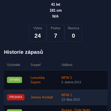
41 let
181 cm
N/A
Výhra
Prohra
Remíza
24
7
0
Historie zápasů
Výsledek
Soupeř
Událost
Lumumba
MFW 2
VÝHRA
Sayers
5. dubna 2013
MFW 1
PROHRA
Jeremy Kimball
13. října 2012
Brutaal - Fight Night