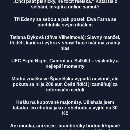
„Chci psát písničky, ne točit reelska.“ Katarzia o
selhání, terapii a online samotě
Tři Edeny za sebou a pak postel: Ewa Farna se
pochlubila svým rituálem
Tatiana Dyková (dříve Vilhelmová): Slavný manžel,
tři děti, kariéra i výhra v show Tvoje tvář má známý
hlas
UFC Fight Night: Gamrot vs. Salkilld – výsledky a
nejlepší momenty
Modrá značka ve Španělsku vypadá nevinně, ale
pokuta za ni je 200 eur. Čeští řidiči ji zaměňují za
informační ceduli
Kašlu na kupované majonézy. Ušlehala jsem
tatarku, co chutná jako z obchodu a vyjde na 30
Kč
Ani mouka, ani vejce: bramboráky budou křupavé