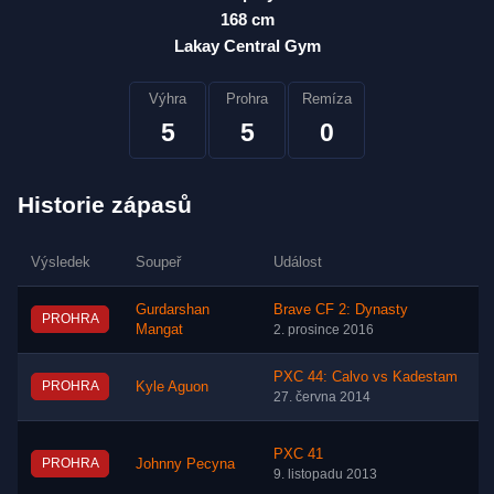
168 cm
Lakay Central Gym
Výhra
Prohra
Remíza
5
5
0
Historie zápasů
Výsledek
Soupeř
Událost
Gurdarshan
Brave CF 2: Dynasty
PROHRA
Mangat
2. prosince 2016
PXC 44: Calvo vs Kadestam
PROHRA
Kyle Aguon
27. června 2014
PXC 41
PROHRA
Johnny Pecyna
9. listopadu 2013