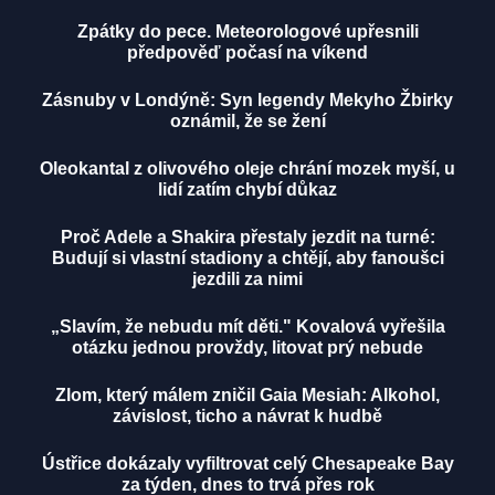
Zpátky do pece. Meteorologové upřesnili
předpověď počasí na víkend
Zásnuby v Londýně: Syn legendy Mekyho Žbirky
oznámil, že se žení
Oleokantal z olivového oleje chrání mozek myší, u
lidí zatím chybí důkaz
Proč Adele a Shakira přestaly jezdit na turné:
Budují si vlastní stadiony a chtějí, aby fanoušci
jezdili za nimi
„Slavím, že nebudu mít děti." Kovalová vyřešila
otázku jednou provždy, litovat prý nebude
Zlom, který málem zničil Gaia Mesiah: Alkohol,
závislost, ticho a návrat k hudbě
Ústřice dokázaly vyfiltrovat celý Chesapeake Bay
za týden, dnes to trvá přes rok