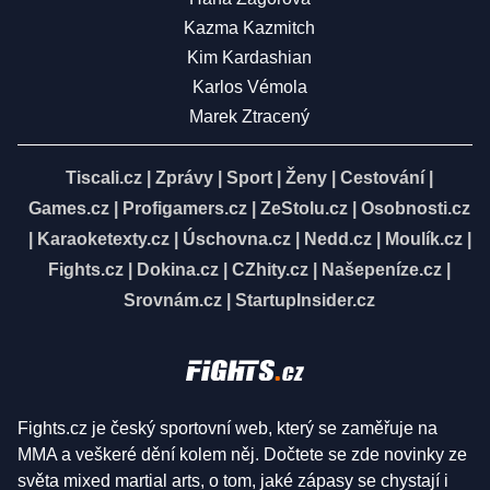
Kazma Kazmitch
Kim Kardashian
Karlos Vémola
Marek Ztracený
Tiscali.cz
|
Zprávy
|
Sport
|
Ženy
|
Cestování
|
Games.cz
|
Profigamers.cz
|
ZeStolu.cz
|
Osobnosti.cz
|
Karaoketexty.cz
|
Úschovna.cz
|
Nedd.cz
|
Moulík.cz
|
Fights.cz
|
Dokina.cz
|
CZhity.cz
|
Našepeníze.cz
|
Srovnám.cz
|
StartupInsider.cz
Fights.cz je český sportovní web, který se zaměřuje na
MMA a veškeré dění kolem něj. Dočtete se zde novinky ze
světa mixed martial arts, o tom, jaké zápasy se chystají i