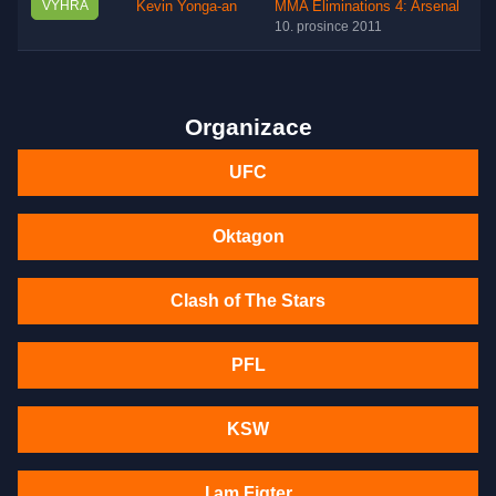
VÝHRA
Kevin Yonga-an
MMA Eliminations 4: Arsenal
10. prosince 2011
Organizace
UFC
Oktagon
Clash of The Stars
PFL
KSW
I am Figter