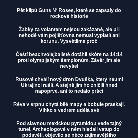
Pět klipů Guns N‘ Roses, které se zapsaly do
rockové historie
Žabky za volantem nejsou zakázané, ale při
nehodě vám pojišťovna nemusí vyplatit ani
korunu. Vysvětlíme proč
Čeští beachvolejbalisté dotáhli skóre na 14:14
proti olympijským šampionům. Závěr jim ale
nevyšel
Rusové chválí nový dron Dvuška, který neumí
Ukrajinci rušit. A stejně jim ho zničili hned
napoprvé, ani to nedalo práci
Réva v srpnu chytá bílé mapy a bobule praskají.
Vlhko s vedrem udělá své
Pod slavnou mexickou pyramidou vede tajný
tunel. Archeologové v něm hledali vstup do
podsvětí, objevilo se něco zajímavějšího