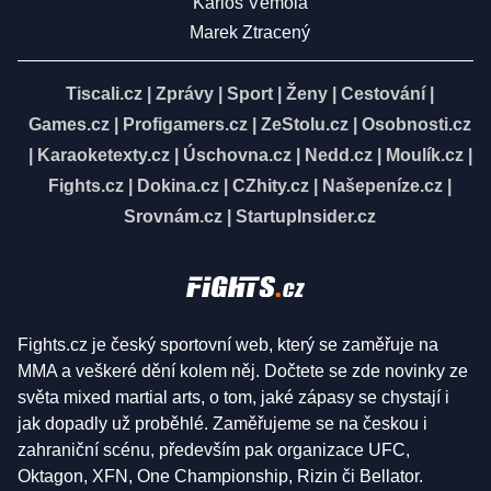
Karlos Vémola
Marek Ztracený
Tiscali.cz
|
Zprávy
|
Sport
|
Ženy
|
Cestování
|
Games.cz
|
Profigamers.cz
|
ZeStolu.cz
|
Osobnosti.cz
|
Karaoketexty.cz
|
Úschovna.cz
|
Nedd.cz
|
Moulík.cz
|
Fights.cz
|
Dokina.cz
|
CZhity.cz
|
Našepeníze.cz
|
Srovnám.cz
|
StartupInsider.cz
Fights.cz je český sportovní web, který se zaměřuje na
MMA a veškeré dění kolem něj. Dočtete se zde novinky ze
světa mixed martial arts, o tom, jaké zápasy se chystají i
jak dopadly už proběhlé. Zaměřujeme se na českou i
zahraniční scénu, především pak organizace UFC,
Oktagon, XFN, One Championship, Rizin či Bellator.