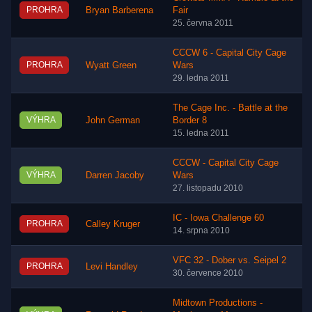
PROHRA
Bryan Barberena
Fair
25. června 2011
CCCW 6 - Capital City Cage
PROHRA
Wyatt Green
Wars
29. ledna 2011
The Cage Inc. - Battle at the
VÝHRA
John German
Border 8
15. ledna 2011
CCCW - Capital City Cage
VÝHRA
Darren Jacoby
Wars
27. listopadu 2010
IC - Iowa Challenge 60
PROHRA
Calley Kruger
14. srpna 2010
VFC 32 - Dober vs. Seipel 2
PROHRA
Levi Handley
30. července 2010
Midtown Productions -