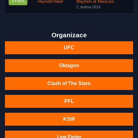
VÝHRA
Reynold Reed
Mayhem at Mancuso
2. dubna 2010
Organizace
UFC
Oktagon
Clash of The Stars
PFL
KSW
I am Figter