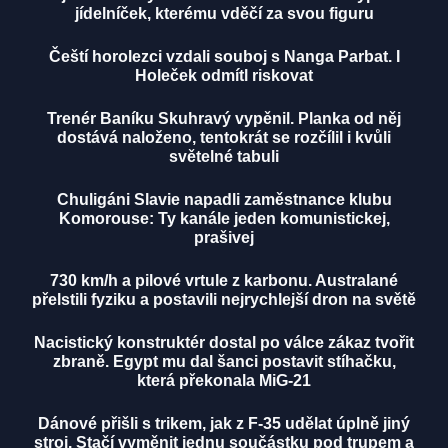
jídelníček, kterému vděčí za svou figuru
Čeští horolezci vzdali souboj s Nanga Parbat. I
Holeček odmítl riskovat
Trenér Baníku Skuhravý vypěnil. Planka od něj
dostává naloženo, tentokrát se rozčílil i kvůli
světelné tabuli
Chuligáni Slavie napadli zaměstnance klubu
Komorouse: Ty kanále jeden komunistickej,
prašivej
730 km/h a pilové vrtule z karbonu. Australané
přelstili fyziku a postavili nejrychlejší dron na světě
Nacistický konstruktér dostal po válce zákaz tvořit
zbraně. Egypt mu dal šanci postavit stíhačku,
která překonala MiG-21
Dánové přišli s trikem, jak z F-35 udělat úplně jiný
stroj. Stačí vyměnit jednu součástku pod trupem a