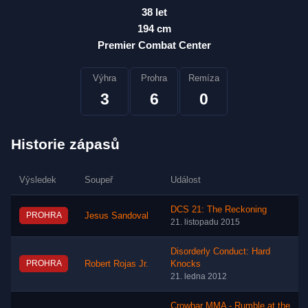
38 let
194 cm
Premier Combat Center
Výhra
Prohra
Remíza
3
6
0
Historie zápasů
Výsledek
Soupeř
Událost
DCS 21: The Reckoning
PROHRA
Jesus Sandoval
21. listopadu 2015
Disorderly Conduct: Hard
PROHRA
Robert Rojas Jr.
Knocks
21. ledna 2012
Crowbar MMA - Rumble at the