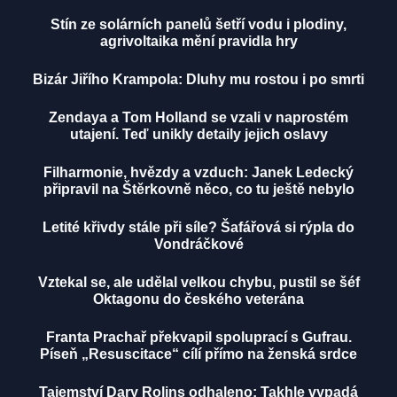
Stín ze solárních panelů šetří vodu i plodiny,
agrivoltaika mění pravidla hry
Bizár Jiřího Krampola: Dluhy mu rostou i po smrti
Zendaya a Tom Holland se vzali v naprostém
utajení. Teď unikly detaily jejich oslavy
Filharmonie, hvězdy a vzduch: Janek Ledecký
připravil na Štěrkovně něco, co tu ještě nebylo
Letité křivdy stále při síle? Šafářová si rýpla do
Vondráčkové
Vztekal se, ale udělal velkou chybu, pustil se šéf
Oktagonu do českého veterána
Franta Prachař překvapil spoluprací s Gufrau.
Píseň „Resuscitace“ cílí přímo na ženská srdce
Tajemství Dary Rolins odhaleno: Takhle vypadá