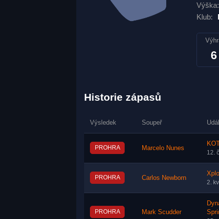
Výška:
Klub:
Výhr
6
Historie zápasů
Výsledek
Soupeř
Udá
KOTC
PROHRA
Marcelo Nunes
12. 
Xplo
PROHRA
Carlos Newborn
2. k
Dyn
PROHRA
Mark Scudder
Spri