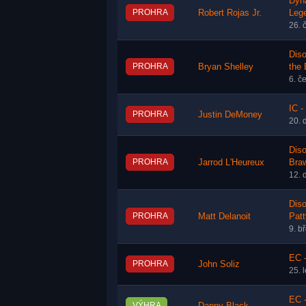
Dyn
PROHRA
Robert Rojas Jr.
Leg
26. 
Diso
PROHRA
Bryan Shelley
the
6. č
IC -
PROHRA
Justin DeMoney
20. 
Diso
PROHRA
Jarrod L'Heureux
Bra
12. 
Diso
PROHRA
Matt Delanoit
Pat
9. b
EC 
PROHRA
John Soliz
25. 
EC 
VÝHRA