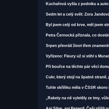
Kuchařová vyšla z podniku a auto 
Sedm let a celý svět: Zora Jandov
Byl jsem celý od krve, měl jsem st
Petra Černocká přiznala, co dostá
Srpen převrátí život třem znamení
Vyřízeno: Fleury už si stihl s Mu
Při bouřce na těchto pár věcí do
Cukr, který stojí na špatné straně
Tuhle skříňku měla v ČSSR skoro k
„Rakety na ně vyletěly ze tmy, vůb
Ani Silan, ani Perwoll. Češi přišli 