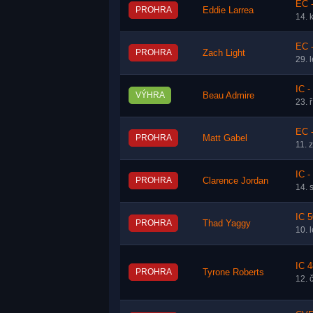
EC 
PROHRA
Eddie Larrea
14. 
EC 
PROHRA
Zach Light
29. 
IC -
VÝHRA
Beau Admire
23. 
EC 
PROHRA
Matt Gabel
11. 
IC -
PROHRA
Clarence Jordan
14. 
IC 5
PROHRA
Thad Yaggy
10. 
IC 4
PROHRA
Tyrone Roberts
12. 