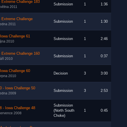
- Extreme Challenge 183
Submission
1
1:36
května 2011
- Extreme Challenge
Submission
1
1:30
ledna 2011
 Iowa Challenge 61
Submission
1
2:46
října 2010
- Extreme Challenge 160
Submission
1
0:37
září 2010
 Iowa Challenge 60
Decision
3
3:00
srpna 2010
0 - Iowa Challenge 50
Submission
3
2:53
ledna 2009
Submission
8 - Iowa Challenge 48
(North South
1
0:45
července 2008
Choke)