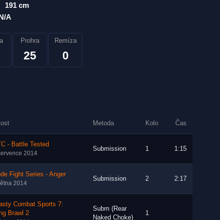
191 cm
N/A
a
Prohra
Remíza
25
0
lost
Metoda
Kolo
Čas
 - Battle Tested
Submission
1
1:15
července 2014
de Fight Series - Anger
Submission
2
2:17
větna 2014
asty Combat Sports 7:
Subm (Rear
ng Brawl 2
1
Naked Choke)