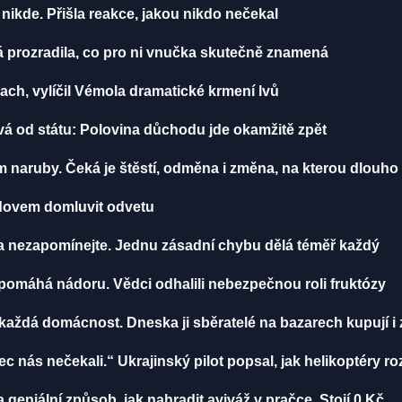
nikde. Přišla reakce, jakou nikdo nečekal
á prozradila, co pro ni vnučka skutečně znamená
rach, vylíčil Vémola dramatické krmení lvů
vá od státu: Polovina důchodu jde okamžitě zpět
m naruby. Čeká je štěstí, odměna i změna, na kterou dlouho
radovem domluvit odvetu
ma nezapomínejte. Jednu zásadní chybu dělá téměř každý
, pomáhá nádoru. Vědci odhalili nebezpečnou roli fruktózy
aždá domácnost. Dneska ji sběratelé na bazarech kupují i 
ec nás nečekali.“ Ukrajinský pilot popsal, jak helikoptéry 
na geniální způsob, jak nahradit aviváž v pračce. Stojí 0 Kč