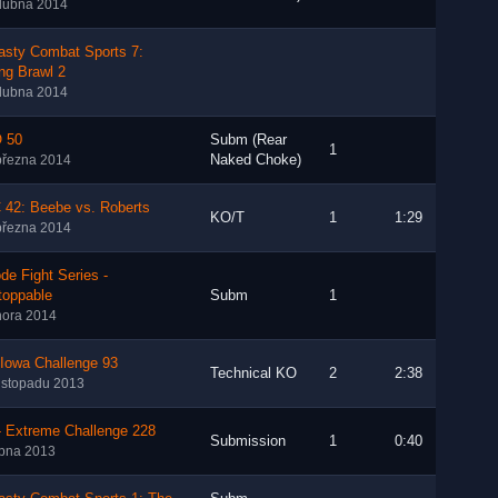
dubna 2014
asty Combat Sports 7:
ng Brawl 2
dubna 2014
 50
Subm (Rear
1
Naked Choke)
března 2014
 42: Beebe vs. Roberts
KO/T
1
1:29
března 2014
de Fight Series -
toppable
Subm
1
nora 2014
 Iowa Challenge 93
Technical KO
2
2:38
listopadu 2013
- Extreme Challenge 228
Submission
1
0:40
rpna 2013