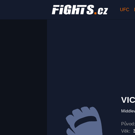
UFC
VI
Middle
Původ:
Věk: