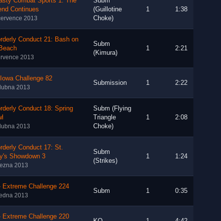
asty Combat Sports 1: The
Subm
end Continues
(Guillotine
1
1:38
Choke)
července 2013
rderly Conduct 21: Bash on
Subm
 Beach
1
2:21
(Kimura)
ervence 2013
 Iowa Challenge 82
Submission
1
2:22
dubna 2013
rderly Conduct 18: Spring
Subm (Flying
wl
Triangle
1
2:08
Choke)
dubna 2013
rderly Conduct 17: St.
Subm
ty's Showdown 3
1
1:24
(Strikes)
řezna 2013
- Extreme Challenge 224
Subm
1
0:35
ledna 2013
- Extreme Challenge 220