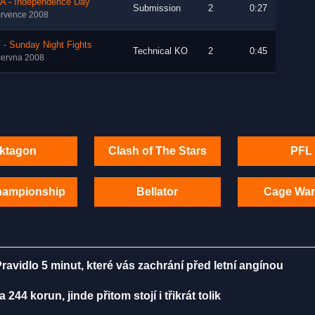
A - Independence Day
Submission
2
0:27
ervence 2008
- Sunday Night Fights
Technical KO
2
0:45
června 2008
ktagon
Clash of The Stars
PFL
hampionship
Bellator
Cage War
vidlo 5 minut, které vás zachrání před letní angínou
44 korun, jinde přitom stojí i třikrát tolik