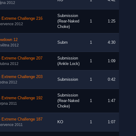
KO
1
4:42
října 2012
Submission
- Extreme Challenge 216
(Rear-Naked
1
1:25
července 2012
Choke)
owdown 12
Subm
1
4:30
května 2012
- Extreme Challenge 207
Submission
1
1:09
(Ankle Lock)
dubna 2012
- Extreme Challenge 203
Submission
1
0:42
ledna 2012
Submission
- Extreme Challenge 192
(Rear-Naked
1
1:47
srpna 2011
Choke)
- Extreme Challenge 187
KO
1
1:07
července 2011