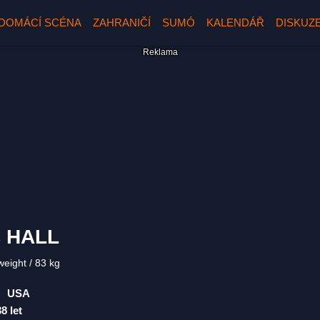
DOMÁCÍ SCÉNA
ZAHRANIČÍ
SUMÓ
KALENDÁŘ
DISKUZ
C HALL
weight
83 kg
USA
38 let