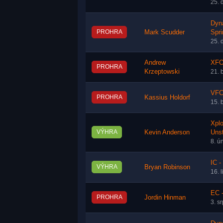
25. 
Dyn
PROHRA
Mark Scudder
Spri
25. 
Andrew
XFO
PROHRA
Krzeptowski
21. 
VFC
PROHRA
Kassius Holdorf
15. 
Xplo
VÝHRA
Kevin Anderson
Uns
8. ú
IC -
VÝHRA
Bryan Robinson
16. 
EC 
PROHRA
Jordin Hinman
3. s