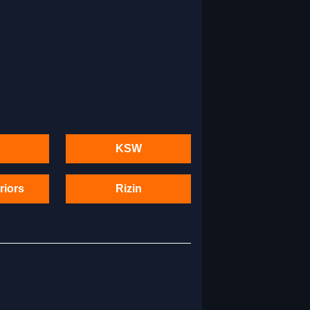
KSW
riors
Rizin