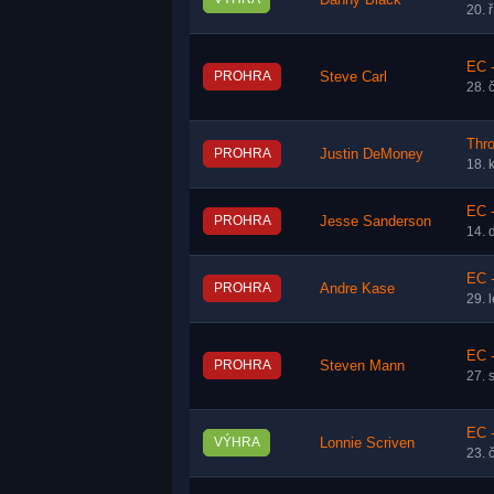
Danny Black
20. 
EC 
PROHRA
Steve Carl
28. 
Thr
PROHRA
Justin DeMoney
18. 
EC 
PROHRA
Jesse Sanderson
14. 
EC 
PROHRA
Andre Kase
29. 
EC 
PROHRA
Steven Mann
27. 
EC 
VÝHRA
Lonnie Scriven
23. 