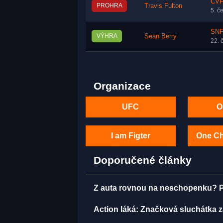
CVF
PROHRA
Travis Fulton
5. č
SNF 
VÝHRA
Sean Berry
22. 
Organizace
UFC
O
I am Figter
One C
Doporučené články
Z auta rovnou na neschopenku? Pra
Action láká: Značková sluchátka za 2