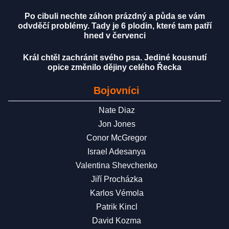
Po cibuli nechte záhon prázdný a půda se vám
odvděčí problémy. Tady je 6 plodin, které tam patří
hned v červenci
Král chtěl zachránit svého psa. Jediné kousnutí
opice změnilo dějiny celého Řecka
Bojovníci
Nate Diaz
Jon Jones
Conor McGregor
Israel Adesanya
Valentina Shevchenko
Jiří Procházka
Karlos Vémola
Patrik Kincl
David Kozma