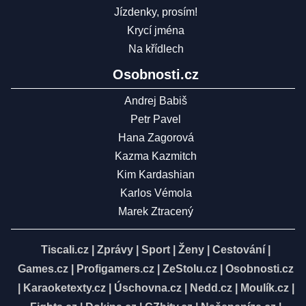
Jízdenky, prosím!
Krycí jména
Na křídlech
Osobnosti.cz
Andrej Babiš
Petr Pavel
Hana Zagorová
Kazma Kazmitch
Kim Kardashian
Karlos Vémola
Marek Ztracený
Tiscali.cz
|
Zprávy
|
Sport
|
Ženy
|
Cestování
|
Games.cz
|
Profigamers.cz
|
ZeStolu.cz
|
Osobnosti.cz
|
Karaoketexty.cz
|
Úschovna.cz
|
Nedd.cz
|
Moulík.cz
|