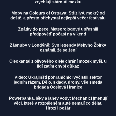
zrychlují stárnutí mozku
Moby na Colours of Ostrava: Střízlivý, mokrý od
deště, a přesto přichystal nejlepší večer festivalu
Zpátky do pece. Meteorologové upřesnili
předpověď počasí na víkend
Zásnuby v Londýně: Syn legendy Mekyho Žbirky
oznámil, že se žení
Oleokantal z olivového oleje chrání mozek myší, u
lidí zatím chybí důkaz
Video: Ukrajinští pohraničníci vyčistili sektor
jedním rázem. Dělo, sklady, drony, vše smetla
brigáda Ocelová Hranice
Powerbanka, léky a lahev vody: Mechanici jmenují
věci, které v rozpáleném autě nemají co dělat.
Hrozí i požár