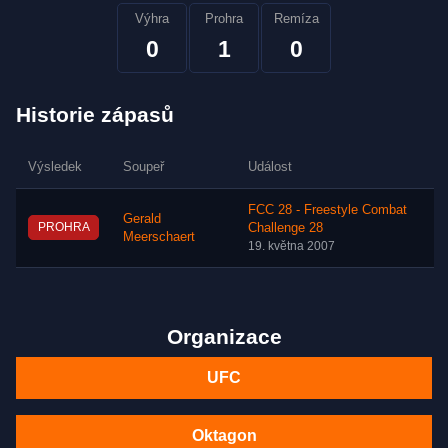
Výhra
Prohra
Remíza
0
1
0
Historie zápasů
Výsledek
Soupeř
Událost
FCC 28 - Freestyle Combat
Gerald
PROHRA
Challenge 28
Meerschaert
19. května 2007
Organizace
UFC
Oktagon