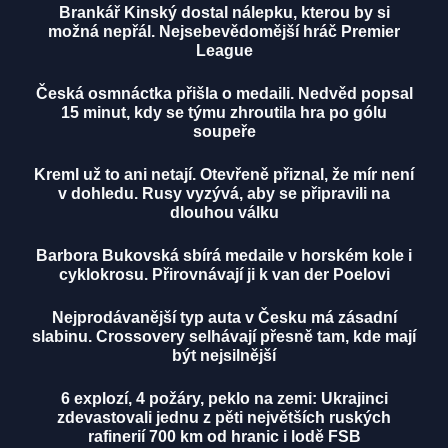
Brankář Kinský dostal nálepku, kterou by si
možná nepřál. Nejsebevědomější hráč Premier
League
Česká osmnáctka přišla o medaili. Nedvěd popsal
15 minut, kdy se týmu zhroutila hra po gólu
soupeře
Kreml už to ani netají. Otevřeně přiznal, že mír není
v dohledu. Rusy vyzývá, aby se připravili na
dlouhou válku
Barbora Bukovská sbírá medaile v horském kole i
cyklokrosu. Přirovnávají ji k van der Poelovi
Nejprodávanější typ auta v Česku má zásadní
slabinu. Crossovery selhávají přesně tam, kde mají
být nejsilnější
6 explozí, 4 požáry, peklo na zemi: Ukrajinci
zdevastovali jednu z pěti největších ruských
rafinerií 700 km od hranic i lodě FSB