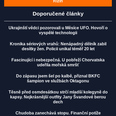
Rizin
Doporučené články
Ukrajinští vědci pozorovali u Měsíce UFO. Hovoří o
vyspělé technologii
Kronika sériových vrahů: Nenápadný dělník zabil
desítky žen. Policii unikal téměř 20 let
Fascinující i nebezpečná. U pobřeží Chorvatska
udeřila mořská smršť
Do zápasu jsem šel po kalbě, přiznal BKFC
šampion ve službách Oktagonu
Těsně před osmdesátkou strčí mladší kolegyně do
kapsy. Nejkrásnější outfity Jany Švandové berou
dech
Chudoba zanechává stopu. Finanční potíže