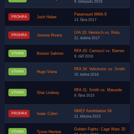
9. listopadu 2019
Paramount MMA 8
PROHRA
Josh Huber
13. října 2017
LFA 10: Heinisch vs. Rota
PROHRA
Jerome Rivera
21. dubna 2017
RFA 43: Camozzi vs. Barnes
VÝHRA
Boston Salmon
9. září 2016
RFA 34: Velickovic vs. Smith
VÝHRA
Hugo Viana
15. ledna 2016
RFA 31: Smith vs. Marunde
VÝHRA
Shai Lindsey
9. října 2015
NMEF Annihilation 54
PROHRA
Isaac Colon
21. března 2015
Golden Fights: Cage Wars 20
VÝHRA
Tyson Herrera