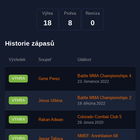
Výhra
Prohra
Remíza
18
8
0
Historie zápasů
Výsledek
Soupeř
Událost
Battle MMA Championships 4
VÝHRA
Gene Perez
23. července 2022
Battle MMA Championships 2
VÝHRA
Jesus Urbina
19. března 2022
Colorado Combat Club 5
VÝHRA
Rakan Adwan
29. února 2020
NMEF: Annihilation 68
VÝHRA
Jesse Tafoya