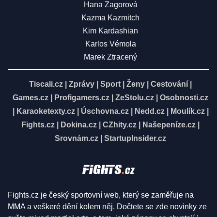
Hana Zagorová
Kazma Kazmitch
Kim Kardashian
Karlos Vémola
Marek Ztracený
Tiscali.cz
|
Zprávy
|
Sport
|
Ženy
|
Cestování
|
Games.cz
|
Profigamers.cz
|
ZeStolu.cz
|
Osobnosti.cz
|
Karaoketexty.cz
|
Úschovna.cz
|
Nedd.cz
|
Moulík.cz
|
Fights.cz
|
Dokina.cz
|
CZhity.cz
|
Našepeníze.cz
|
Srovnám.cz
|
StartupInsider.cz
Fights.cz je český sportovní web, který se zaměřuje na
MMA a veškeré dění kolem něj. Dočtete se zde novinky ze