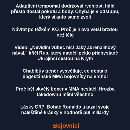
Adaptivní tempomat dodržoval rychlost, řidič
přesto dostal pokutu a body. Chyba je v odstupu,
který si auto samo zvolí
Návrat po těžkém KO. Proč je hlava větší brzdou
než tělo
Video: „Nevidím vůbec nic! Jaký adrenalinový
nával,“ křičí Rus, který natočil peklo přichystané
Ukrajinci cestou na Krym
Chabibův trenér vysvětluje, co dostalo
dagestánské MMA bojovníky na vrchol
Proč být skvělý boxer v MMA nestačí. Hrozba
takedownu mění všechno
Lásky CR7. Boháč Ronaldo ukázal svoje
naleštěné krásky v hodnotě půl miliardy
Bojovníci