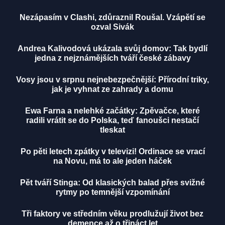
Nezápasím v Clashi, zdůraznil Roušal. Vzápětí se
ozval Sivák
Andrea Kalivodová ukázala svůj domov: Tak bydlí
jedna z nejznámějších tváří české zábavy
Vosy jsou v srpnu nejnebezpečnější: Přírodní triky,
jak je vyhnat ze zahrady a domu
Ewa Farna a nelehké začátky: Zpěvačce, které
radili vrátit se do Polska, teď fanoušci nestačí
tleskat
Po pěti letech zpátky v televizi! Ordinace se vrací
na Novu, má to ale jeden háček
Pět tváří Stinga: Od klasických balad přes svižné
rytmy po temnější vzpomínání
Tři faktory ve středním věku prodlužují život bez
demence až o třináct let