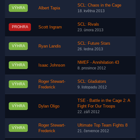
SCL: Chaos in the Cage
VÝHRA
Albert Tapia
18. května 2013
SCL: Rivals
PROHRA
Scott Ingram
23. února 2013
SCL: Future Stars
VÝHRA
Ryan Landis
26. ledna 2013
NMEF - Annihilation 43
VÝHRA
Isaac Johnson
8. prosince 2012
Roger Stewart-
SCL: Gladiators
VÝHRA
Frederick
9. listopadu 2012
TSE - Battle in the Cage 2: A
VÝHRA
Dylan Oligo
Fight For Our Troops
22. září 2012
Roger Stewart-
Ultimate Top Team Fights 8
VÝHRA
Frederick
21. července 2012