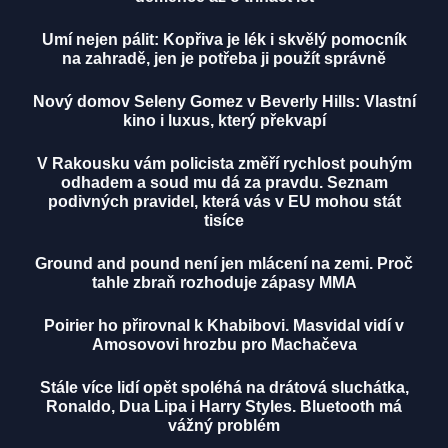
Umí nejen pálit: Kopřiva je lék i skvělý pomocník
na zahradě, jen je potřeba ji použít správně
Nový domov Seleny Gomez v Beverly Hills: Vlastní
kino i luxus, který překvapí
V Rakousku vám policista změří rychlost pouhým
odhadem a soud mu dá za pravdu. Seznam
podivných pravidel, která vás v EU mohou stát
tisíce
Ground and pound není jen mlácení na zemi. Proč
tahle zbraň rozhoduje zápasy MMA
Poirier ho přirovnal k Khabibovi. Masvidal vidí v
Amosovovi hrozbu pro Machačeva
Stále více lidí opět spoléhá na drátová sluchátka,
Ronaldo, Dua Lipa i Harry Styles. Bluetooth má
vážný problém