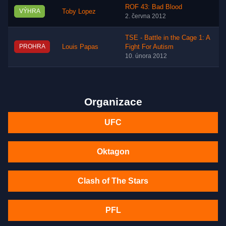
ROF 43: Bad Blood
VÝHRA
Toby Lopez
2. června 2012
TSE - Battle in the Cage 1: A
PROHRA
Louis Papas
Fight For Autism
10. února 2012
Organizace
UFC
Oktagon
Clash of The Stars
PFL