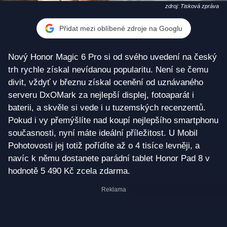
zdroj: Tisková zpráva
Přidat mezi oblíbené zdroje na Googlu
Nový Honor Magic 6 Pro si od svého uvedení na český
trh rychle získal nevídanou popularitu. Není se čemu
divit, vždyť v březnu získal ocenění od uznávaného
serveru DxOMark za nejlepší displej, fotoaparát i
baterii, a skvěle si vede i u tuzemských recenzentů.
Pokud i vy přemýšlíte nad koupí nejlepšího smartphonu
současnosti, nyní máte ideální příležitost. U Mobil
Pohotovosti jej totiž pořídíte až o 4 tisíce levněji, a
navíc k němu dostanete parádní tablet Honor Pad 8 v
hodnotě 5 490 Kč zcela zdarma.