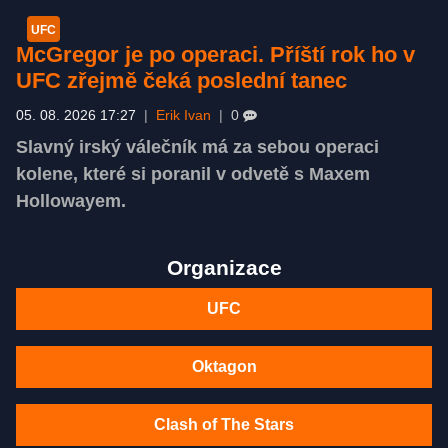
UFC
McGregor je po operaci. Příští rok ho v
UFC zřejmě čeká poslední tanec
05. 08. 2026 17:27
|
Erik Ivan
|
0
Slavný irský válečník má za sebou operaci
kolene, které si poranil v odvetě s Maxem
Hollowayem.
Organizace
UFC
Oktagon
Clash of The Stars