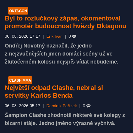
OKTAGON
Byl to rozlučkový zápas, okomentoval
promotér budoucnost hvězdy Oktagonu
06. 08. 2026 17:17
|
Erik Ivan
|
0
Ondřej Novotný naznačil, že jedno
z nejzvučnějších jmen domácí scény už ve
žlutočerném kolosu nejspíš vídat nebudeme.
CLASH MMA
Největší odpad Clashe, nebral si
servítky Karlos Benda
06. 08. 2026 05:17
|
Dominik Pařízek
|
0
Šampion Clashe zhodnotil některé své kolegy z
bizarní stáje. Jedno jméno výrazně vyčnívá.