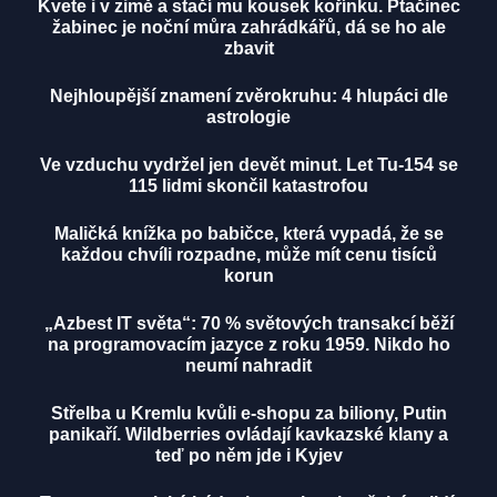
Kvete i v zimě a stačí mu kousek kořínku. Ptačinec
žabinec je noční můra zahrádkářů, dá se ho ale
zbavit
Nejhloupější znamení zvěrokruhu: 4 hlupáci dle
astrologie
Ve vzduchu vydržel jen devět minut. Let Tu-154 se
115 lidmi skončil katastrofou
Maličká knížka po babičce, která vypadá, že se
každou chvíli rozpadne, může mít cenu tisíců
korun
„Azbest IT světa“: 70 % světových transakcí běží
na programovacím jazyce z roku 1959. Nikdo ho
neumí nahradit
Střelba u Kremlu kvůli e-shopu za biliony, Putin
panikaří. Wildberries ovládají kavkazské klany a
teď po něm jde i Kyjev