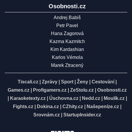
Osobnosti.cz
Andrej Babiš
Petr Pavel
Hana Zagorová
Kazma Kazmitch
Kim Kardashian
Karlos Vémola
Marek Ztracený
Tiscali.cz
|
Zprávy
|
Sport
|
Ženy
|
Cestování
|
Games.cz
|
Profigamers.cz
|
ZeStolu.cz
|
Osobnosti.cz
|
Karaoketexty.cz
|
Úschovna.cz
|
Nedd.cz
|
Moulík.cz
|
Fights.cz
|
Dokina.cz
|
CZhity.cz
|
Našepeníze.cz
|
Srovnám.cz
|
StartupInsider.cz