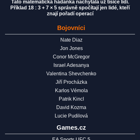
Tato matematická hádanka nachytala už tisíce lidí.
Příklad 18 : 3 + 7 × 5 správně spočítají jen lidé, kteří
znají pořadí operací
Bojovníci
Nate Diaz
Jon Jones
Conor McGregor
Israel Adesanya
Valentina Shevchenko
Jiří Procházka
Karlos Vémola
Patrik Kincl
David Kozma
Lucie Pudilová
Games.cz
EA Sports UFC 5