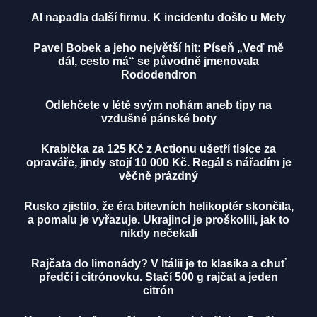
AI napadla další firmu. K incidentu došlo u Mety
Pavel Bobek a jeho největší hit: Píseň „Veď mě
dál, cesto má“ se původně jmenovala
Rododendron
Odlehčete v létě svým nohám aneb tipy na
vzdušné pánské boty
Krabička za 125 Kč z Actionu ušetří tisíce za
opraváře, jindy stojí 10 000 Kč. Regál s nářadím je
věčně prázdný
Rusko zjistilo, že éra bitevních helikoptér skončila,
a pomalu je vyřazuje. Ukrajinci je proškolili, jak to
nikdy nečekali
Rajčata do limonády? V Itálii je to klasika a chuť
předčí i citrónovku. Stačí 500 g rajčat a jeden
citrón