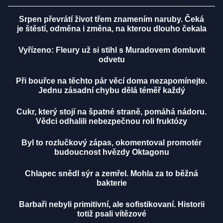
Srpen převrátí život třem znamením naruby. Čeká
je štěstí, odměna i změna, na kterou dlouho čekala
Vyřízeno: Fleury už si stihl s Muradovem domluvit
odvetu
Při bouřce na těchto pár věcí doma nezapomínejte.
Jednu zásadní chybu dělá téměř každý
Cukr, který stojí na špatné straně, pomáhá nádoru.
Vědci odhalili nebezpečnou roli fruktózy
Byl to rozlučkový zápas, okomentoval promotér
budoucnost hvězdy Oktagonu
Chlapec snědl sýr a zemřel. Mohla za to běžná
bakterie
Barbaři nebyli primitivní, ale sofistikovaní. Historii
totiž psali vítězové