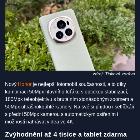
zdroj: Tisková zpráva
Nový
Honor
je nejlepší fotomobil současnosti, a to díky
kombinaci 50Mpx hlavního foťáku s optickou stabilizací,
180Mpx teleobjektivu s brutálním stonásobným zoomem a
50Mpx ultraširokoúhlé kamery. Na své si přijdou i selfíčkáři
s přední 50Mpx kamerou s automatickým ostřením i
možností nahrávat videa ve 4K.
Zvýhodnění až 4 tisíce a tablet zdarma