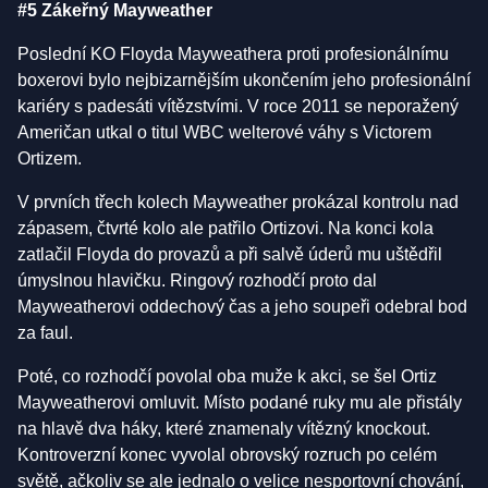
#5 Zákeřný Mayweather
Poslední KO Floyda Mayweathera proti profesionálnímu
boxerovi bylo nejbizarnějším ukončením jeho profesionální
kariéry s padesáti vítězstvími. V roce 2011 se neporažený
Američan utkal o titul WBC welterové váhy s Victorem
Ortizem.
V prvních třech kolech Mayweather prokázal kontrolu nad
zápasem, čtvrté kolo ale patřilo Ortizovi. Na konci kola
zatlačil Floyda do provazů a při salvě úderů mu uštědřil
úmyslnou hlavičku. Ringový rozhodčí proto dal
Mayweatherovi oddechový čas a jeho soupeři odebral bod
za faul.
Poté, co rozhodčí povolal oba muže k akci, se šel Ortiz
Mayweatherovi omluvit. Místo podané ruky mu ale přistály
na hlavě dva háky, které znamenaly vítězný knockout.
Kontroverzní konec vyvolal obrovský rozruch po celém
světě, ačkoliv se ale jednalo o velice nesportovní chování,