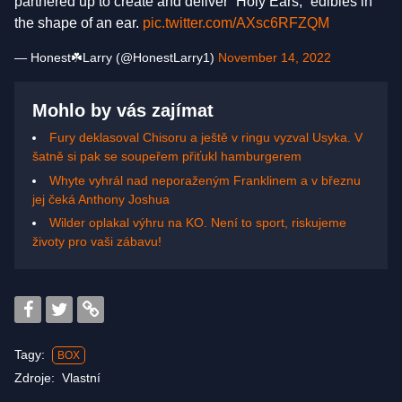
partnered up to create and deliver “Holy Ears,” edibles in
the shape of an ear.
pic.twitter.com/AXsc6RFZQM
— Honest☘️Larry (@HonestLarry1)
November 14, 2022
Mohlo by vás zajímat
Fury deklasoval Chisoru a ještě v ringu vyzval Usyka. V
šatně si pak se soupeřem přiťukl hamburgerem
Whyte vyhrál nad neporaženým Franklinem a v březnu
jej čeká Anthony Joshua
Wilder oplakal výhru na KO. Není to sport, riskujeme
životy pro vaši zábavu!
Tagy:
BOX
Zdroje:
Vlastní