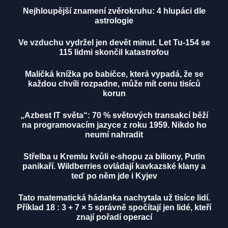
Nejhloupější znamení zvěrokruhu: 4 hlupáci dle
astrologie
Ve vzduchu vydržel jen devět minut. Let Tu-154 se
115 lidmi skončil katastrofou
Maličká knížka po babičce, která vypadá, že se
každou chvíli rozpadne, může mít cenu tisíců
korun
„Azbest IT světa“: 70 % světových transakcí běží
na programovacím jazyce z roku 1959. Nikdo ho
neumí nahradit
Střelba u Kremlu kvůli e-shopu za biliony, Putin
panikaří. Wildberries ovládají kavkazské klany a
teď po něm jde i Kyjev
Tato matematická hádanka nachytala už tisíce lidí.
Příklad 18 : 3 + 7 × 5 správně spočítají jen lidé, kteří
znají pořadí operací