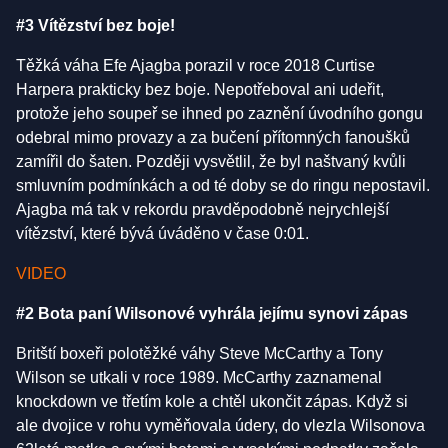
#3 Vítězství bez boje!
Těžká váha Efe Ajagba porazil v roce 2018 Curtise
Harpera prakticky bez boje. Nepotřeboval ani udeřit,
protože jeho soupeř se ihned po zaznění úvodního gongu
odebral mimo provazy a za bučení přítomných fanoušků
zamířil do šaten. Později vysvětlil, že byl naštvaný kvůli
smluvním podmínkách a od té doby se do ringu nepostavil.
Ajagba má tak v rekordu pravděpodobně nejrychlejší
vítězství, které bývá úváděno v čase 0:01.
VIDEO
#2 Bota paní Wilsonové vyhrála jejímu synovi zápas
Britští boxeři polotěžké váhy Steve McCarthy a Tony
Wilson se utkali v roce 1989. McCarthy zaznamenal
knockdown ve třetím kole a chtěl ukončit zápas. Když si
ale dvojice v rohu vyměňovala údery, do vlezla Wilsonova