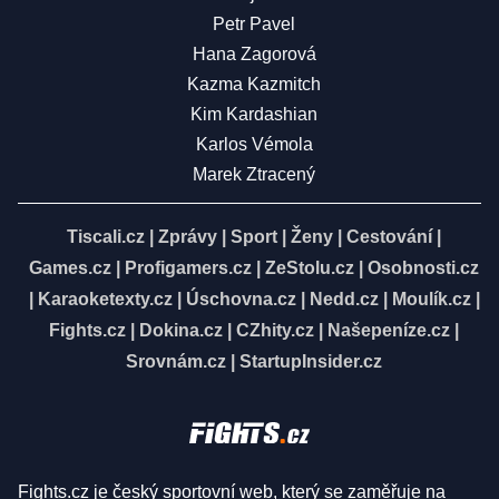
Petr Pavel
Hana Zagorová
Kazma Kazmitch
Kim Kardashian
Karlos Vémola
Marek Ztracený
Tiscali.cz
|
Zprávy
|
Sport
|
Ženy
|
Cestování
|
Games.cz
|
Profigamers.cz
|
ZeStolu.cz
|
Osobnosti.cz
|
Karaoketexty.cz
|
Úschovna.cz
|
Nedd.cz
|
Moulík.cz
|
Fights.cz
|
Dokina.cz
|
CZhity.cz
|
Našepeníze.cz
|
Srovnám.cz
|
StartupInsider.cz
Fights.cz je český sportovní web, který se zaměřuje na