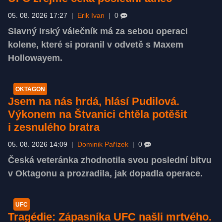
05. 08. 2026 17:27
|
Erik Ivan
|
0
Slavný irský válečník má za sebou operaci
kolene, které si poranil v odvetě s Maxem
Hollowayem.
OKTAGON
Jsem na nás hrdá, hlásí Pudilová.
Výkonem na Štvanici chtěla potěšit
i zesnulého bratra
05. 08. 2026 14:09
|
Dominik Pařízek
|
0
Česká veteránka zhodnotila svou poslední bitvu
v Oktagonu a prozradila, jak dopadla operace.
UFC
Tragédie: Zápasníka UFC našli mrtvého.