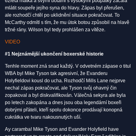
62letá matka a svými botami s vysokými podpatky začala
mlátit soupeře jejího syna do hlavy. Zápas byl přerušen,
ale rozhodčí chtěl po uklidnění situace pokračovat. To
McCarthy odmítl s tím, že mu útok botou způsobil na hlavě
tržné rány. Wilson byl tedy prohlášen za vítěze.
VIDEO
#1 Nejznámější ukončení boxerské historie
Tenhle moment zná snad každý. V odvetném zápase o titul
WBA byl Mike Tyson tak agresivní, že Evanderu
Holyfieldovi kousl do ucha. Rozhodčí Mills Lane nejprve
nechal zápas pokračovat, ale Tyson svůj ohavný čin
zopakoval a byl diskvalifikován. Válečná sekyra ale byla
po letech zakopána a dnes jsou oba legendární boxeři
dobrými přáteli, kteří spolu dokonce prodávají konopná
cukrátka ve tvaru nakousnutých uší.
Ay caramba! Mike Tyson and Evander Holyfield have