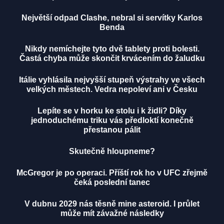
Největší odpad Clashe, nebral si servítky Karlos
Benda
Nikdy nemíchejte tyto dvě tablety proti bolesti.
Častá chyba může skončit krvácením do žaludku
Itálie vyhlásila nejvyšší stupeň výstrahy ve všech
velkých městech. Vedra nepoleví ani v Česku
Lepíte se v horku ke stolu i k židli? Díky
jednoduchému triku vás předloktí konečně
přestanou pálit
Skutečně hloupneme?
McGregor je po operaci. Příští rok ho v UFC zřejmě
čeká poslední tanec
V dubnu 2029 nás těsně mine asteroid. I průlet
může mít závažné následky