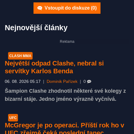
Vstoupit do diskuze (
0
)
Nejnovější články
CLASH MMA
Největší odpad Clashe, nebral si
servítky Karlos Benda
06. 08. 2026 05:17
|
Dominik Pařízek
|
0
Šampion Clashe zhodnotil některé své kolegy z
bizarní stáje. Jedno jméno výrazně vyčnívá.
UFC
McGregor je po operaci. Příští rok ho v
UFC zřejmě čeká poslední tanec