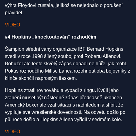
výhra Floydovi zůstala, jelikož se nejednalo o porušení
pravidel.
VIDEO
#4 Hopkins „knockoutován“ rozhodčím
Šampion střední váhy organizace IBF Bernard Hopkins
svedl v roce 1998 šílený souboj proti Robertu Allenovi.
Bohužel ale tento skvělý zápas dopadl nejhůře, jak mohl.
Pokus rozhodčího Millse Lanea roztrhnout oba bojovníky z
klinče skončil naprostým fiaskem.
Hopkins ztratil rovnováhu a vypadl z ringu. Kvůli jeho
zranění musel být následně zápas předčasně ukončen.
Americký boxer ale vzal situaci s nadhledem a slíbil, že
vypiluje své wrestlerské dovednosti. Na odvetu došlo po
půl roce došlo a Hopkins Allena vyřídil v sedmém kole.
VIDEO