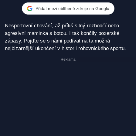
Holyfieldem se Mills Lane pořádně zapotil
Přidat mezi oblíbené zdroje na Googlu
Nesportovní chování, až příliš silný rozhodčí nebo
agresivní maminka s botou. I tak končily boxerské
zápasy. Pojďte se s námi podívat na ta možná
nejbizarnější ukončení v historii rohovnického sportu.