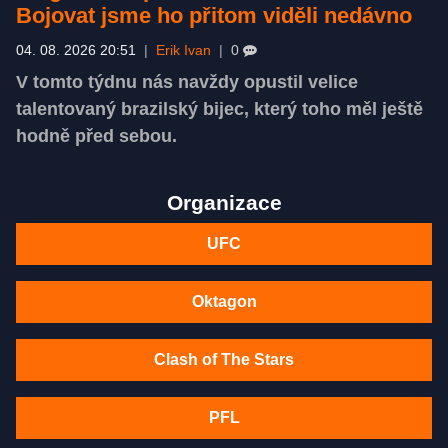
Bojovat jsme ho přitom viděli nedávno
04. 08. 2026 20:51
|
Erik Ivan
|
0
V tomto týdnu nás navždy opustil velice
talentovaný brazilský bijec, který toho měl ještě
hodně před sebou.
Organizace
UFC
Oktagon
Clash of The Stars
PFL