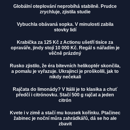
Globální oteplování neprobíhá stabilně. Prudce
zrychluje, zjistila studie
Vybuchla obávaná sopka. V minulosti zabila
stovky lidí
Krabička za 125 Kč z Actionu ušetří tisíce za
opraváře, jindy stojí 10 000 Kč. Regál s nářadím je
věčně prázdný
Rusko zjistilo, že éra bitevních helikoptér skončila,
a pomalu je vyřazuje. Ukrajinci je proškolili, jak to
nikdy nečekali
Rajčata do limonády? V Itálii je to klasika a chuť
předčí i citrónovku. Stačí 500 g rajčat a jeden
citrón
Kvete i v zimě a stačí mu kousek kořínku. Ptačinec
žabinec je noční můra zahrádkářů, dá se ho ale
zbavit