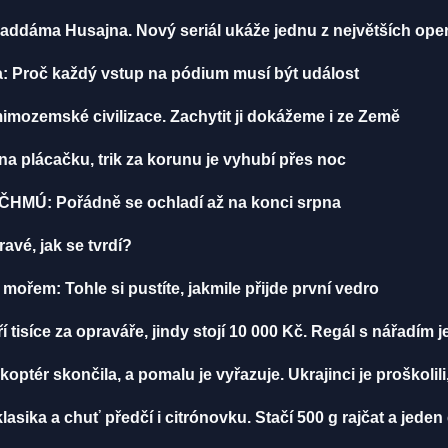
addáma Husajna. Nový seriál ukáže jednu z největších ope
: Proč každý vstup na pódium musí být událost
mozemské civilizace. Zachytit ji dokážeme i ze Země
 plácačku, trik za korunu je vyhubí přes noc
 ČHMÚ: Pořádně se ochladí až na konci srpna
avé, jak se tvrdí?
í mořem: Tohle si pustíte, jakmile přijde první vedro
í tisíce za opraváře, jindy stojí 10 000 Kč. Regál s nářadím 
ikoptér skončila, a pomalu je vyřazuje. Ukrajinci je proškolili
klasika a chuť předčí i citrónovku. Stačí 500 g rajčat a jeden