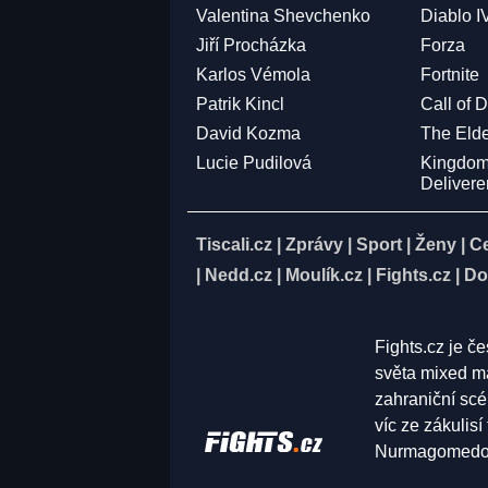
Valentina Shevchenko
Diablo I
Jiří Procházka
Forza
Karlos Vémola
Fortnite
Patrik Kincl
Call of 
David Kozma
The Elde
Lucie Pudilová
Kingdo
Deliver
Tiscali.cz
|
Zprávy
|
Sport
|
Ženy
|
C
|
Nedd.cz
|
Moulík.cz
|
Fights.cz
|
Do
Fights.cz je č
světa mixed ma
zahraniční scé
víc ze zákulis
Nurmagomedov,