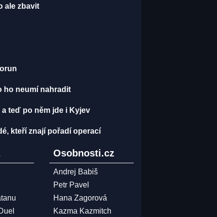
 ale zbavit
korun
o ho neumí nahradit
 a teď po něm jde i Kyjev
dé, kteří znají pořadí operací
z
Osobnosti.cz
Andrej Babiš
Petr Pavel
atanu
Hana Zagorová
 Duel
Kazma Kazmitch