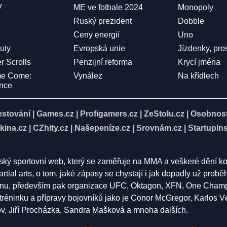
V
ME ve fotbale 2024
Monopoly
Ruský prezident
Dobble
Ceny energií
Uno
Duty
Evropská unie
Jízdenky, pro
r Scrolls
Penzijní reforma
Krycí jména
me Come:
Vynález
Na křídlech
ence
estování
|
Games.cz
|
Profigamers.cz
|
ZeStolu.cz
|
Osobnost
kina.cz
|
CZhity.cz
|
Našepeníze.cz
|
Srovnám.cz
|
StartupIns
eský sportovní web, který se zaměřuje na MMA a veškeré dění k
rtial arts, o tom, jaké zápasy se chystají i jak dopadly už pro
nu, především pak organizace UFC, Oktagon, XFN, One Champion
í tréninku a přípravy bojovníků jako je Conor McGregor, Karlos 
 Jiří Procházka, Sandra Mašková a mnoha dalších.