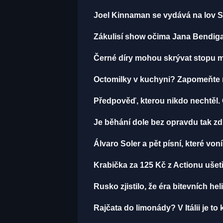
Joel Kinnaman se vydává na lov S
Zákulisí show očima Jana Bendiga
Černé díry mohou skrývat stopu mi
Octomilky v kuchyni? Zapomeňte na
Předpověď, kterou nikdo nechtěl.
Je běhání dole bez opravdu tak zdr
Álvaro Soler a pět písní, které von
Krabička za 125 Kč z Actionu ušetř
Rusko zjistilo, že éra bitevních hel
Rajčata do limonády? V Itálii je to 