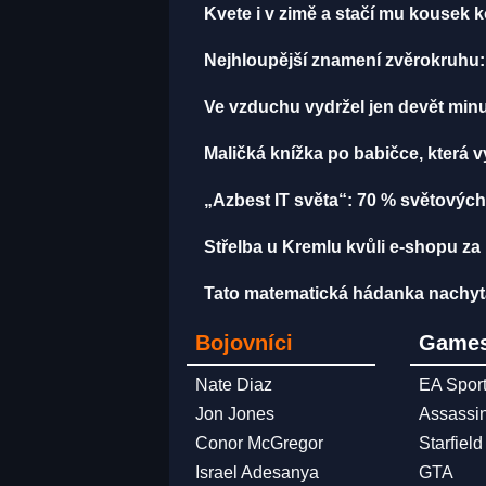
Kvete i v zimě a stačí mu kousek k
Nejhloupější znamení zvěrokruhu: 
Ve vzduchu vydržel jen devět minut
Maličká knížka po babičce, která 
„Azbest IT světa“: 70 % světových
Střelba u Kremlu kvůli e-shopu za 
Tato matematická hádanka nachytala u
Bojovníci
Games
Nate Diaz
EA Spor
Jon Jones
Assassi
Conor McGregor
Starfield
Israel Adesanya
GTA