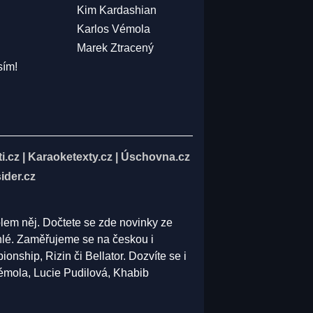
Kim Kardashian
Karlos Vémola
Marek Ztracený
sím!
i.cz
|
Karaoketexty.cz
|
Úschovna.cz
ider.cz
olem něj. Dočtete se zde novinky ze
běhlé. Zaměřujeme se na českou i
ship, Rizin či Bellator. Dozvíte se i
Vémola, Lucie Pudilová, Khabib