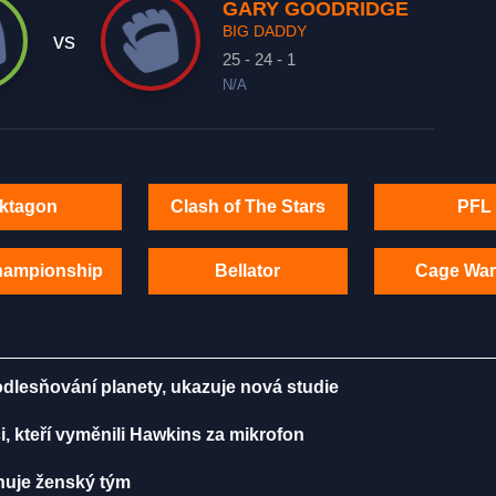
GARY GOODRIDGE
BIG DADDY
vs
25 - 24 - 1
N/A
ktagon
Clash of The Stars
PFL
hampionship
Bellator
Cage War
odlesňování planety, ukazuje nová studie
, kteří vyměnili Hawkins za mikrofon
énuje ženský tým