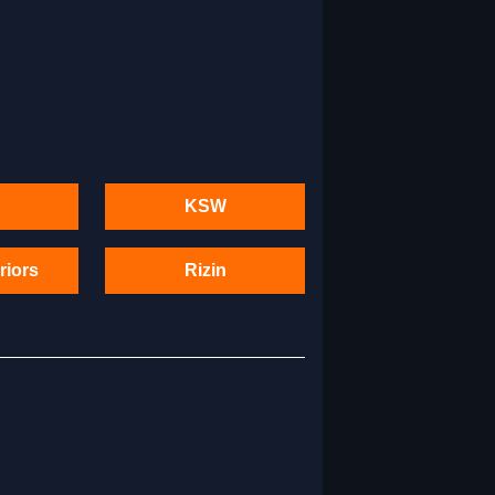
KSW
riors
Rizin