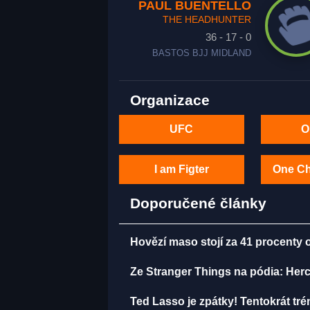
PAUL BUENTELLO
THE HEADHUNTER
36 - 17 - 0
BASTOS BJJ MIDLAND
Organizace
UFC
O
I am Figter
One C
Doporučené články
Hovězí maso stojí za 41 procenty 
Ze Stranger Things na pódia: Herci
Ted Lasso je zpátky! Tentokrát tr