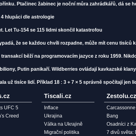
ořínku. Ptačinec žabinec je noční můra zahrádkářů, dá se ho
4 hlupáci dle astrologie
. Let Tu-154 se 115 lidmi skončil katastrofou
vypadá, že se každou chvíli rozpadne, může mít cenu tisíců 
 transakcí běží na programovacím jazyce z roku 1959. Nikd
biliony, Putin panikaří. Wildberries ovládají kavkazské klany
ž tisíce lidí. Příklad 18 : 3 + 7 × 5 správně spočítají jen li
.cz
Tiscali.cz
Zestolu.c
ts UFC 5
Inflace
Carcassonne
n's Creed
Ukrajina
Bang
Válka na Ukrajině
Osadníci z K
Migrační politika
7 divů světa: