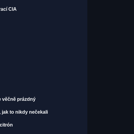
rací CIA
je věčně prázdný
, jak to nikdy nečekali
 citrón