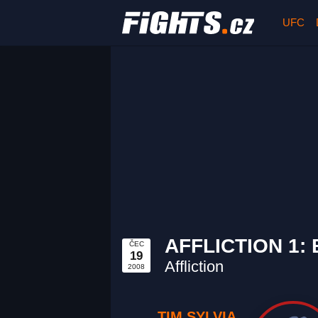
UFC
AFFLICTION 1:
ČEC
19
Affliction
2008
TIM SYLVIA