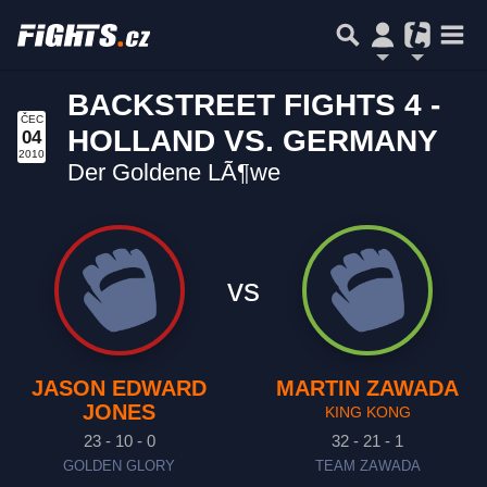
BACKSTREET FIGHTS 4 -
ČEC
HOLLAND VS. GERMANY
04
2010
Der Goldene LÃ¶we
vs
JASON EDWARD
MARTIN ZAWADA
JONES
KING KONG
23 - 10 - 0
32 - 21 - 1
GOLDEN GLORY
TEAM ZAWADA