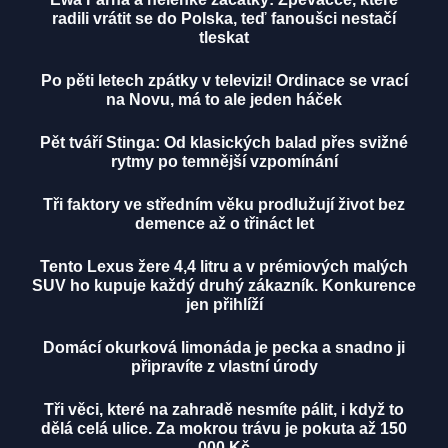
radili vrátit se do Polska, teď fanoušci nestačí
tleskat
Po pěti letech zpátky v televizi! Ordinace se vrací
na Novu, má to ale jeden háček
Pět tváří Stinga: Od klasických balad přes svižné
rytmy po temnější vzpomínání
Tři faktory ve středním věku prodlužují život bez
demence až o třináct let
Tento Lexus žere 4,4 litru a v prémiových malých
SUV ho kupuje každý druhý zákazník. Konkurence
jen přihlíží
Domácí okurková limonáda je pecka a snadno ji
připravíte z vlastní úrody
Tři věci, které na zahradě nesmíte pálit, i když to
dělá celá ulice. Za mokrou trávu je pokuta až 150
000 Kč