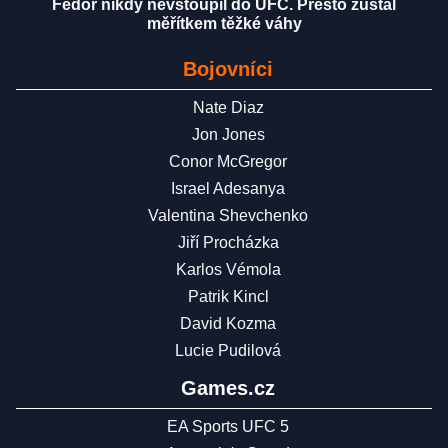
Fedor nikdy nevstoupil do UFC. Přesto zůstal
měřítkem těžké váhy
Bojovníci
Nate Diaz
Jon Jones
Conor McGregor
Israel Adesanya
Valentina Shevchenko
Jiří Procházka
Karlos Vémola
Patrik Kincl
David Kozma
Lucie Pudilová
Games.cz
EA Sports UFC 5