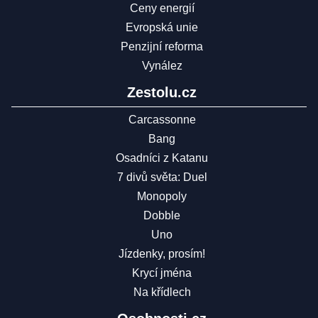
Ceny energií
Evropská unie
Penzijní reforma
Vynález
Zestolu.cz
Carcassonne
Bang
Osadníci z Katanu
7 divů světa: Duel
Monopoly
Dobble
Uno
Jízdenky, prosím!
Krycí jména
Na křídlech