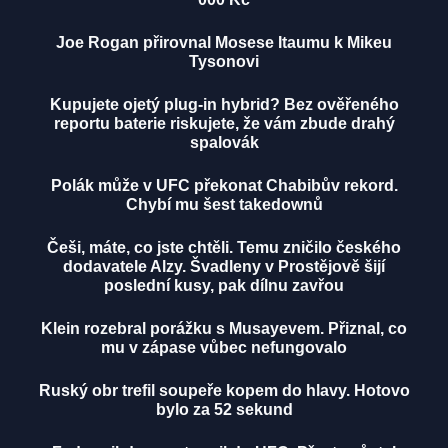
Joe Rogan přirovnal Mosese Itaumu k Mikeu
Tysonovi
Kupujete ojetý plug-in hybrid? Bez ověřeného
reportu baterie riskujete, že vám zbude drahý
spalovák
Polák může v UFC překonat Chabibův rekord.
Chybí mu šest takedownů
Češi, máte, co jste chtěli. Temu zničilo českého
dodavatele Alzy. Švadleny v Prostějově šijí
poslední kusy, pak dílnu zavřou
Klein rozebral porážku s Musayevem. Přiznal, co
mu v zápase vůbec nefungovalo
Ruský obr trefil soupeře kopem do hlavy. Hotovo
bylo za 52 sekund