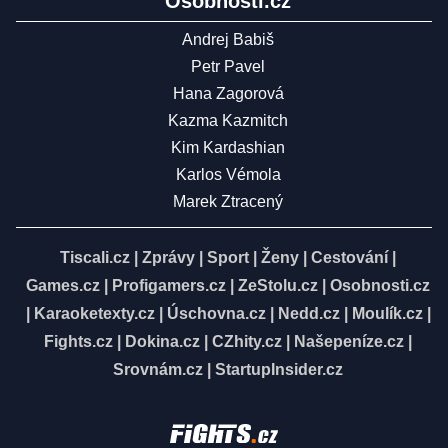
Osobnosti.cz
Andrej Babiš
Petr Pavel
Hana Zagorová
Kazma Kazmitch
Kim Kardashian
Karlos Vémola
Marek Ztracený
Tiscali.cz
|
Zprávy
|
Sport
|
Ženy
|
Cestování
|
Games.cz
|
Profigamers.cz
|
ZeStolu.cz
|
Osobnosti.cz
|
Karaoketexty.cz
|
Úschovna.cz
|
Nedd.cz
|
Moulík.cz
|
Fights.cz
|
Dokina.cz
|
CZhity.cz
|
Našepeníze.cz
|
Srovnám.cz
|
StartupInsider.cz