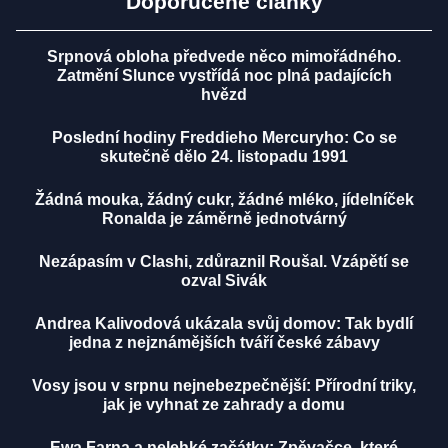
Doporučené články
Srpnová obloha předvede něco mimořádného.
Zatmění Slunce vystřídá noc plná padajících
hvězd
Poslední hodiny Freddieho Mercuryho: Co se
skutečně dělo 24. listopadu 1991
Žádná mouka, žádný cukr, žádné mléko, jídelníček
Ronalda je záměrně jednotvárný
Nezápasím v Clashi, zdůraznil Roušal. Vzápětí se
ozval Sivák
Andrea Kalivodová ukázala svůj domov: Tak bydlí
jedna z nejznámějších tváří české zábavy
Vosy jsou v srpnu nejnebezpečnější: Přírodní triky,
jak je vyhnat ze zahrady a domu
Ewa Farna a nelehké začátky: Zpěvačce, které