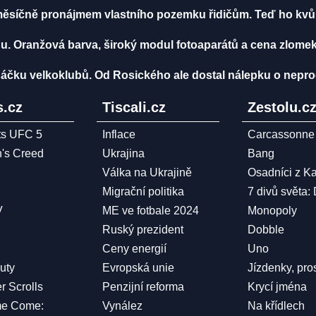
měsíčně pronájmem vlastního pozemku řidičům. Teď ho kvů
u. Oranžová barva, široký modul fotoaparátů a cena zlomek
áčku velkoklubů. Od Rosického ale dostal nálepku o nepro
.cz
Tiscali.cz
Zestolu.c
ts UFC 5
Inflace
Carcassonne
n's Creed
Ukrajina
Bang
Válka na Ukrajině
Osadníci z K
Migrační politika
7 divů světa:
V
ME ve fotbale 2024
Monopoly
Ruský prezident
Dobble
Ceny energií
Uno
Duty
Evropská unie
Jízdenky, pro
r Scrolls
Penzijní reforma
Krycí jména
me Come:
Vynález
Na křídlech