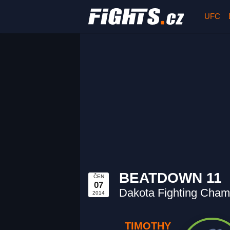
UFC
BEATDOWN 11
ČEN
07
Dakota Fighting Cham
2014
TIMOTHY