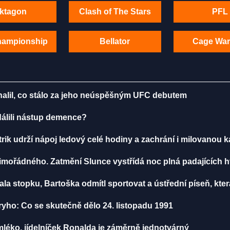
ktagon
Clash of The Stars
PFL
hampionship
Bellator
Cage War
dhalil, co stálo za jeho neúspěšným UFC debutem
ddálili nástup demence?
rik udrží nápoj ledový celé hodiny a zachrání i milovanou 
mořádného. Zatmění Slunce vystřídá noc plná padajících 
a stopku, Bartoška odmítl sportovat a ústřední píseň, která
yho: Co se skutečně dělo 24. listopadu 1991
léko, jídelníček Ronalda je záměrně jednotvárný