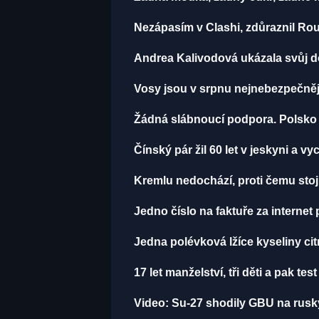
Nezápasím v Clashi, zdůraznil Rou
Andrea Kalivodová ukázala svůj do
Vosy jsou v srpnu nejnebezpečnější
Žádná slábnoucí podpora. Polsko p
Čínský pár žil 60 let v jeskyni a vy
Kremlu nedochází, proti čemu stojí
Jedno číslo na faktuře za internet 
Jedna polévková lžíce kyseliny cit
17 let manželství, tři děti a pak te
Video: Su-27 shodily GBU na rusk