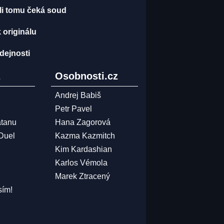
li tomu čeká soud
 originálu
dejnosti
z
Osobnosti.cz
Andrej Babiš
Petr Pavel
atanu
Hana Zagorová
 Duel
Kazma Kazmitch
Kim Kardashian
Karlos Vémola
Marek Ztracený
sím!