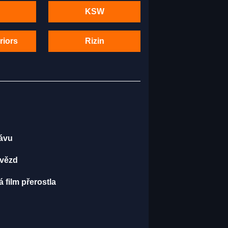
KSW
riors
Rizin
kávu
hvězd
 film přerostla