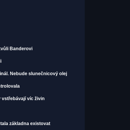
kvůli Banderovi
i
minál. Nebude slunečnicový olej
ntrolovala
vstřebávají víc živin
ala základna existovat