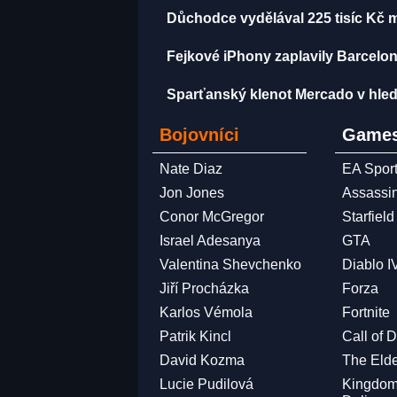
Důchodce vydělával 225 tisíc Kč 
Fejkové iPhony zaplavily Barcelon
Sparťanský klenot Mercado v hled
Bojovníci
Games
Nate Diaz
EA Spor
Jon Jones
Assassi
Conor McGregor
Starfield
Israel Adesanya
GTA
Valentina Shevchenko
Diablo I
Jiří Procházka
Forza
Karlos Vémola
Fortnite
Patrik Kincl
Call of 
David Kozma
The Elde
Lucie Pudilová
Kingdo