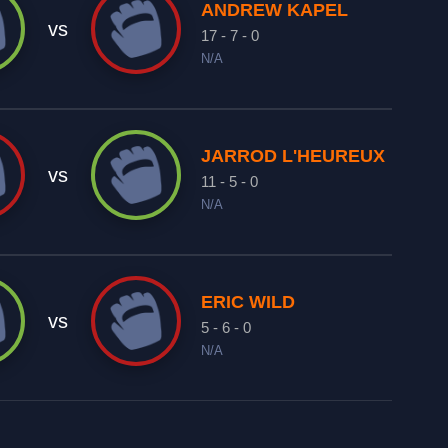
ANDREW KAPEL
vs
17 - 7 - 0
N/A
JARROD L'HEUREUX
vs
11 - 5 - 0
N/A
ERIC WILD
vs
5 - 6 - 0
N/A