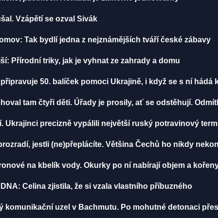
šal. Vzápětí se ozval Sivák
mov: Tak bydlí jedna z nejznámějších tváří české zábavy
: Přírodní triky, jak je vyhnat ze zahrady a domu
řipravuje 50. balíček pomoci Ukrajině, i když se s ní hádá 
choval tam čtyři děti. Úřady je prosily, ať se odstěhují. Odmítl
. Ukrajinci precizně vypálili největší ruský potravinový ter
prozradí, jestli (ne)přeplácíte. Většina Čechů ho nikdy neko
ronové na kbelík vody. Okurky po ní nabírají objem a kořeny 
st DNA: Celina zjistila, že si vzala vlastního příbuzného
ý komunikační uzel v Bachmutu. Po mohutné detonaci přest