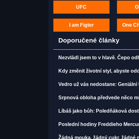
UFC
O
I am Figter
One C
Doporučené články
Nezvládl jsem to v hlavě. Čepo o
Kdy změnit životní styl, abyste o
Vedro už vás nedostane: Geniální t
Srpnová obloha předvede něco mi
Líbáš jako bůh: Poledňáková dostal
Poslední hodiny Freddieho Mercur
Žádná mouka, žádný cukr, žádné m