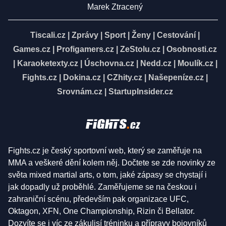
Marek Ztracený
Tiscali.cz
|
Zprávy
|
Sport
|
Ženy
|
Cestování
|
Games.cz
|
Profigamers.cz
|
ZeStolu.cz
|
Osobnosti.cz
|
Karaoketexty.cz
|
Úschovna.cz
|
Nedd.cz
|
Moulík.cz
|
Fights.cz
|
Dokina.cz
|
CZhity.cz
|
Našepeníze.cz
|
Srovnám.cz
|
StartupInsider.cz
Fights.cz je český sportovní web, který se zaměřuje na
MMA a veškeré dění kolem něj. Dočtete se zde novinky ze
světa mixed martial arts, o tom, jaké zápasy se chystají i
jak dopadly už proběhlé. Zaměřujeme se na českou i
zahraniční scénu, především pak organizace UFC,
Oktagon, XFN, One Championship, Rizin či Bellator.
Dozvíte se i víc ze zákulisí tréninku a přípravy bojovníků