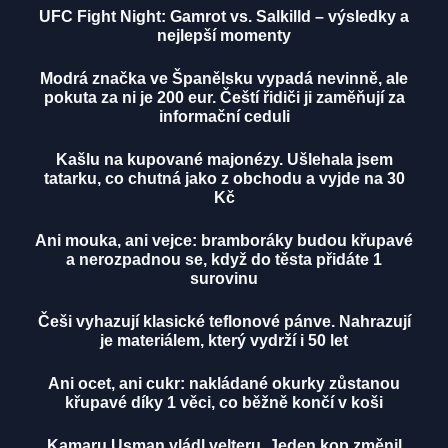
UFC Fight Night: Gamrot vs. Salkilld – výsledky a
nejlepší momenty
Modrá značka ve Španělsku vypadá nevinně, ale
pokuta za ni je 200 eur. Čeští řidiči ji zaměňují za
informační ceduli
Kašlu na kupované majonézy. Ušlehala jsem
tatarku, co chutná jako z obchodu a vyjde na 30
Kč
Ani mouka, ani vejce: bramboráky budou křupavé
a nerozpadnou se, když do těsta přidáte 1
surovinu
Češi vyhazují klasické teflonové pánve. Nahrazují
je materiálem, který vydrží i 50 let
Ani ocet, ani cukr: nakládané okurky zůstanou
křupavé díky 1 věci, co běžně končí v koši
Kamaru Usman vládl velteru. Jeden kop změnil