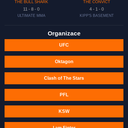
THE BULL SHARK
THE CONVICT
11 - 8 - 0
4 - 1 - 0
ULTIMATE MMA
KIPP'S BASEMENT
Organizace
UFC
Oktagon
Clash of The Stars
PFL
KSW
I am Figter