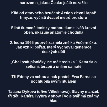
narozenin, jakou Česko ještě nezažilo
Klid od otravného bzučení: Action zlevnil lapač
hmyzu, vyčistí dvacet metrů prostoru
Silně tlumené tenisky mohou tlumit i váš krevní
oběh, ukazuje anatomie chodidla
2. ledna 1965 poprvé zazněla znělka Večerníčku:
Jak vznikl pořad, který vychoval generace
českých dětí
„Chci psát písničky, ne točit reelska.“ Katarzia o
selhání, terapii a online samotě
Tři Edeny za sebou a pak postel: Ewa Farna se
pochlubila svým rituálem
Tatiana Dyková (dříve Vilhelmová): Slavný manžel,
tři děti, kariéra i výhra v show Tvoje tvář má známý
hlas