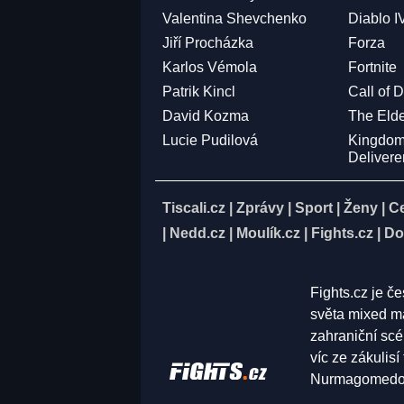
Valentina Shevchenko
Diablo I
Jiří Procházka
Forza
Karlos Vémola
Fortnite
Patrik Kincl
Call of 
David Kozma
The Elde
Lucie Pudilová
Kingdo
Deliver
Tiscali.cz
|
Zprávy
|
Sport
|
Ženy
|
C
|
Nedd.cz
|
Moulík.cz
|
Fights.cz
|
Do
Fights.cz je č
světa mixed ma
zahraniční scé
víc ze zákulis
Nurmagomedov,