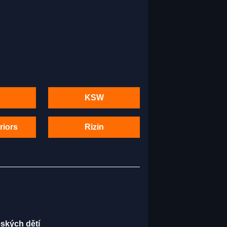
KSW
riors
Rizin
eských dětí