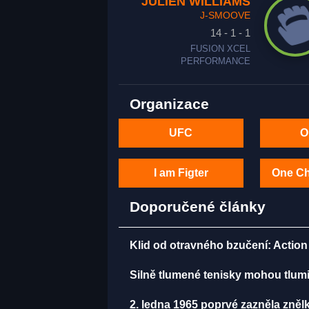
JULIEN WILLIAMS
J-SMOOVE
14 - 1 - 1
FUSION XCEL
PERFORMANCE
Organizace
UFC
O
I am Figter
One C
Doporučené články
Klid od otravného bzučení: Action 
Silně tlumené tenisky mohou tlumi
2. ledna 1965 poprvé zazněla zněl