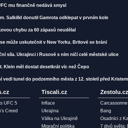
UFC mu finančně nedává smysl
. Salkilld donutil Gamrota odklepat v prvním kole
akovou chybu za 60 zápasů neudělal
se může uskutečnit v New Yorku. Britové se brání
í síla. Ukrajinci i Rusové s ním ničí celé městské ulice
 Klein měl dostat desetkrát víc než Čepo
í vedl tunel do podzemního města z 12. století před Kristem
.cz
Tiscali.cz
Zestolu.c
ts UFC 5
Inflace
Carcassonne
n's Creed
Ukrajina
Bang
Válka na Ukrajině
Osadníci z K
Migrační politika
7 divů světa: