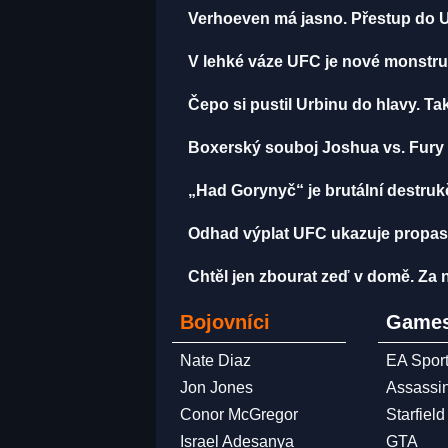
Verhoeven má jasno. Přestup do 
V lehké váze UFC je nové monstrum
Čepo si pustil Urbinu do hlavy. T
Boxerský souboj Joshua vs. Fury 
„Had Gorynyč“ je brutální destrukčn
Odhad výplat UFC ukazuje propast.
Chtěl jen zbourat zeď v domě. Za n
Bojovníci
Games
Nate Diaz
EA Spor
Jon Jones
Assassi
Conor McGregor
Starfield
Israel Adesanya
GTA