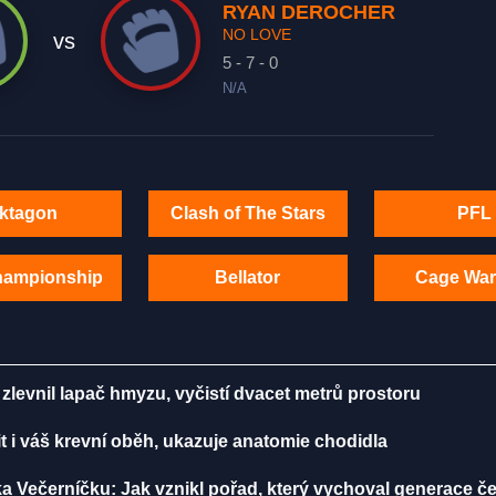
RYAN DEROCHER
NO LOVE
vs
5 - 7 - 0
N/A
ktagon
Clash of The Stars
PFL
hampionship
Bellator
Cage War
zlevnil lapač hmyzu, vyčistí dvacet metrů prostoru
t i váš krevní oběh, ukazuje anatomie chodidla
ka Večerníčku: Jak vznikl pořad, který vychoval generace č