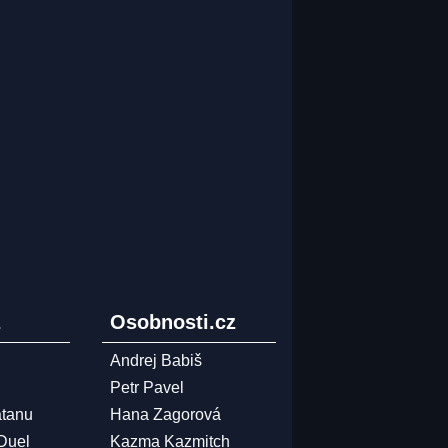
z
Osobnosti.cz
Andrej Babiš
Petr Pavel
atanu
Hana Zagorová
 Duel
Kazma Kazmitch