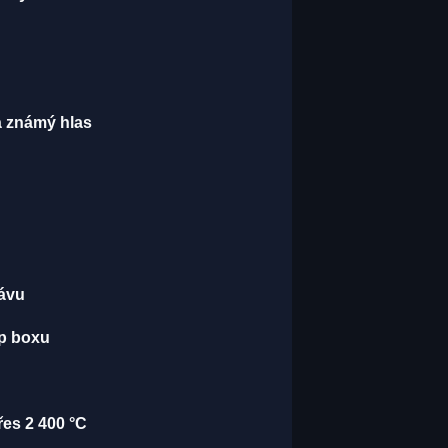
má známý hlas
kávu
op boxu
řes 2 400 °C