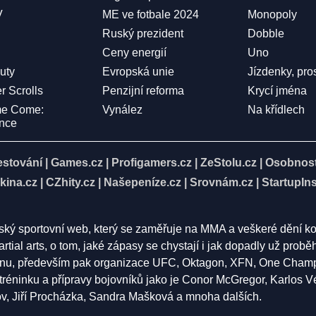
V
ME ve fotbale 2024
Monopoly
Ruský prezident
Dobble
Ceny energií
Uno
Duty
Evropská unie
Jízdenky, pro
r Scrolls
Penzijní reforma
Krycí jména
me Come:
Vynález
Na křídlech
ence
estování
|
Games.cz
|
Profigamers.cz
|
ZeStolu.cz
|
Osobnost
kina.cz
|
CZhity.cz
|
Našepeníze.cz
|
Srovnám.cz
|
StartupIns
eský sportovní web, který se zaměřuje na MMA a veškeré dění k
rtial arts, o tom, jaké zápasy se chystají i jak dopadly už pro
nu, především pak organizace UFC, Oktagon, XFN, One Champion
í tréninku a přípravy bojovníků jako je Conor McGregor, Karlos 
 Jiří Procházka, Sandra Mašková a mnoha dalších.