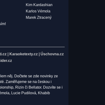
Kim Kardashian
Karlos Vémola
Marek Ztracený
sím!
i.cz
|
Karaoketexty.cz
|
Úschovna.cz
ider.cz
olem něj. Dočtete se zde novinky ze
běhlé. Zaměřujeme se na českou i
ship, Rizin či Bellator. Dozvíte se i
Vémola, Lucie Pudilová, Khabib