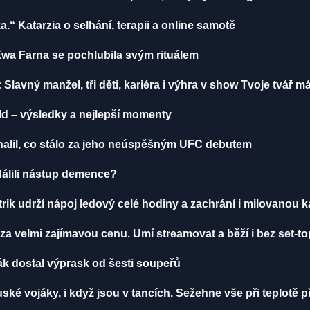
ka.“ Katarzia o selhání, terapii a online samotě
Ewa Farna se pochlubila svým rituálem
 Slavný manžel, tři děti, kariéra i výhra v show Tvoje tvář 
lld – výsledky a nejlepší momenty
dhalil, co stálo za jeho neúspěšným UFC debutem
ddálili nástup demence?
rik udrží nápoj ledový celé hodiny a zachrání i milovanou 
 za velmi zajímavou cenu. Umí streamovat a běží i bez set-t
ák dostal výprask od šesti soupeřů
ské vojáky, i když jsou v tancích. Sežehne vše při teplotě p