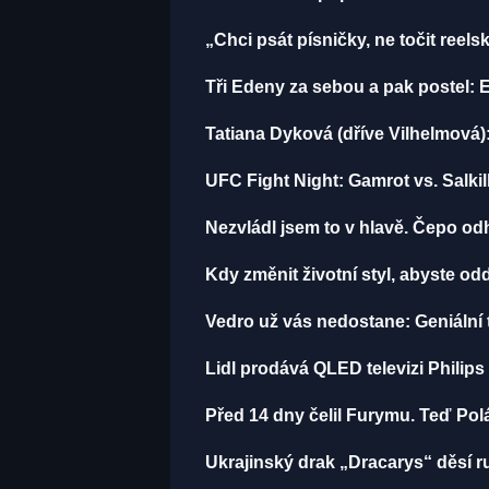
„Chci psát písničky, ne točit reels
Tři Edeny za sebou a pak postel: 
Tatiana Dyková (dříve Vilhelmová):
UFC Fight Night: Gamrot vs. Salki
Nezvládl jsem to v hlavě. Čepo o
Kdy změnit životní styl, abyste o
Vedro už vás nedostane: Geniální t
Lidl prodává QLED televizi Philips
Před 14 dny čelil Furymu. Teď Pol
Ukrajinský drak „Dracarys“ děsí ru