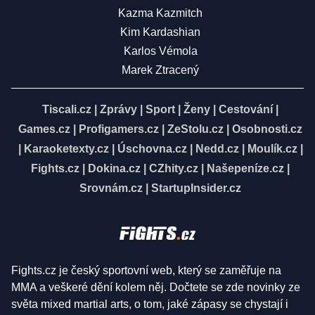
Kazma Kazmitch
Kim Kardashian
Karlos Vémola
Marek Ztracený
Tiscali.cz
|
Zprávy
|
Sport
|
Ženy
|
Cestování
|
Games.cz
|
Profigamers.cz
|
ZeStolu.cz
|
Osobnosti.cz
|
Karaoketexty.cz
|
Úschovna.cz
|
Nedd.cz
|
Moulík.cz
|
Fights.cz
|
Dokina.cz
|
CZhity.cz
|
Našepeníze.cz
|
Srovnám.cz
|
StartupInsider.cz
Fights.cz je český sportovní web, který se zaměřuje na
MMA a veškeré dění kolem něj. Dočtete se zde novinky ze
světa mixed martial arts, o tom, jaké zápasy se chystají i