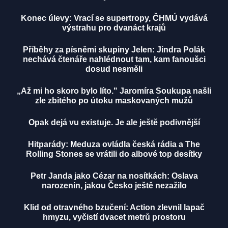
Konec úlevy: Vrací se supertropy, ČHMÚ vydává
výstrahu pro dvanáct krajů
Příběhy za písněmi skupiny Jelen: Jindra Polák
nechává čtenáře nahlédnout tam, kam fanoušci
dosud nesměli
„Až mi ho skoro bylo líto." Jaromíra Soukupa našli
zle zbitého po útoku maskovaných mužů
Opak dejá vu existuje. Je ale ještě podivnější
Hitparády: Meduza ovládla česká rádia a The
Rolling Stones se vrátili do albové top desítky
Petr Janda jako Cézar na nosítkách: Oslava
narozenin, jakou Česko ještě nezažilo
Klid od otravného bzučení: Action zlevnil lapač
hmyzu, vyčistí dvacet metrů prostoru