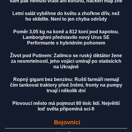
vám pak nemusí vrátit ani korunu, hackeři mají žně
Letní salát vyběhne do květu a zhořkne dřív, než
ho sklidíte. Není to jen chyba odrůdy
Poměr 3,05 kg na koně a 812 koní pod kapotou.
Lamborghini představilo nový Urus SE
Performante s hybridním pohonem
Život pod Putinem: Zatímco se ruský diktátor žene
za nesmrtelností, jeho vojáci umírají po statisících
na Ukrajině
Ropný gigant bez benzinu: Ruští farmáři nemají
čím tankovat traktory před žněmi, fronty na pumpy
trvají i několik dní
Plovoucí město má pojmout 80 tisíc lidí. Největší
loď světa připomíná sci-fi
Bojovníci