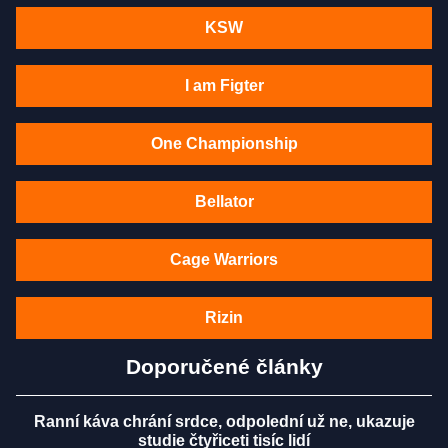
KSW
I am Figter
One Championship
Bellator
Cage Warriors
Rizin
Doporučené články
Ranní káva chrání srdce, odpolední už ne, ukazuje
studie čtyřiceti tisíc lidí