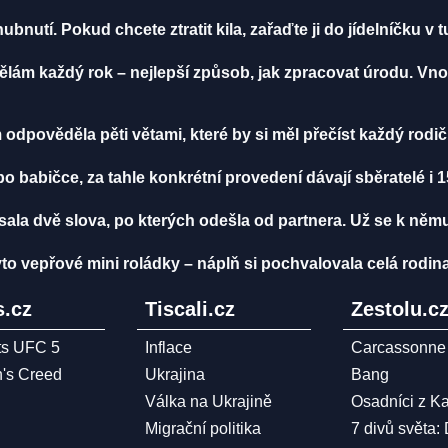
ubnutí. Pokud chcete ztratit kila, zařaďte ji do jídelníčku v
lám každý rok – nejlepší způsob, jak zpracovat úrodu. Vno
jim odpověděla pěti větami, které by si měl přečíst každý rodi
 babičce, za tahle konkrétní provedení dávají sběratelé i 
la dvě slova, po kterých odešla od partnera. Už se k němu
o vepřové mini roládky – náplň si pochvalovala celá rodin
.cz
Tiscali.cz
Zestolu.c
ts UFC 5
Inflace
Carcassonne
n's Creed
Ukrajina
Bang
Válka na Ukrajině
Osadníci z K
Migrační politika
7 divů světa: