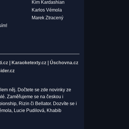
Kim Kardashian
Karlos Vémola
Marek Ztracený
sím!
i.cz
|
Karaoketexty.cz
|
Úschovna.cz
ider.cz
olem něj. Dočtete se zde novinky ze
běhlé. Zaměřujeme se na českou i
ship, Rizin či Bellator. Dozvíte se i
Vémola, Lucie Pudilová, Khabib