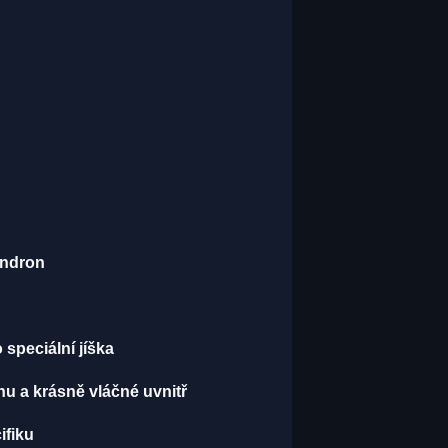
endron
speciální jíška
u a krásně vláčné uvnitř
ifiku