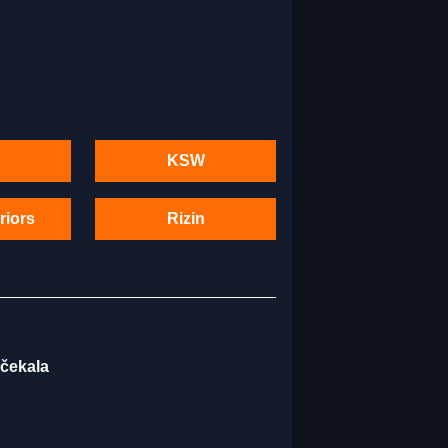
KSW
riors
Rizin
 čekala