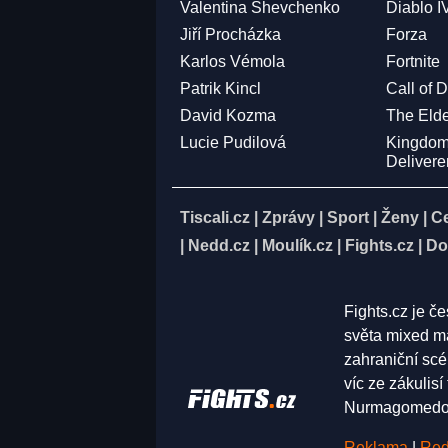
Valentina Shevchenko
Diablo I
Jiří Procházka
Forza
Karlos Vémola
Fortnite
Patrik Kincl
Call of 
David Kozma
The Elde
Lucie Pudilová
Kingdo
Deliver
Tiscali.cz
|
Zprávy
|
Sport
|
Ženy
|
C
|
Nedd.cz
|
Moulík.cz
|
Fights.cz
|
Do
Fights.cz je č
světa mixed ma
zahraniční scé
víc ze zákulis
Nurmagomedov,
Reklama
|
Red