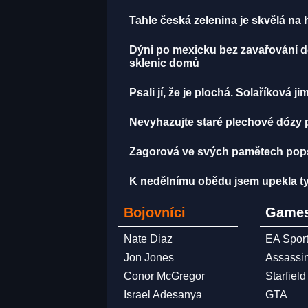
Tahle česká zelenina je skvělá na h
Dýni po mexicku bez zavařování dě
sklenic domů
Psali jí, že je plochá. Solaříková 
Nevyhazujte staré plechové dózy po
Zagorová ve svých pamětech popsa
K nedělnímu obědu jsem upekla tyt
Bojovníci
Games
Nate Diaz
EA Spor
Jon Jones
Assassi
Conor McGregor
Starfield
Israel Adesanya
GTA