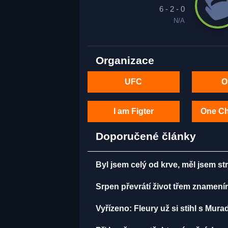
6 - 2 - 0
N/A
Organizace
UFC
O
I am Figter
One C
Doporučené články
Byl jsem celý od krve, měl jsem st
Srpen převrátí život třem znamení
Vyřízeno: Fleury už si stihl s Mu