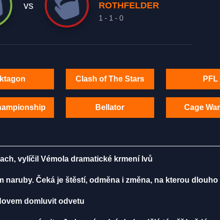
vs
ROTHFELDER
1 - 1 - 0
ktagon
Clash of The Stars
PFL
hampionship
Bellator
Cage War
rach, vylíčil Vémola dramatické krmení lvů
m naruby. Čeká je štěstí, odměna i změna, na kterou dlouho
radovem domluvit odvetu