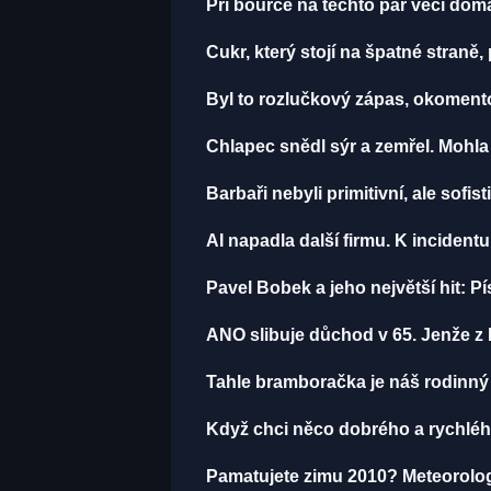
Při bouřce na těchto pár věcí do
Cukr, který stojí na špatné straně
Byl to rozlučkový zápas, okomen
Chlapec snědl sýr a zemřel. Mohla
Barbaři nebyli primitivní, ale sofist
AI napadla další firmu. K incident
Pavel Bobek a jeho největší hit:
ANO slibuje důchod v 65. Jenže z 
Tahle bramboračka je náš rodinný p
Když chci něco dobrého a rychlého
Pamatujete zimu 2010? Meteorologov