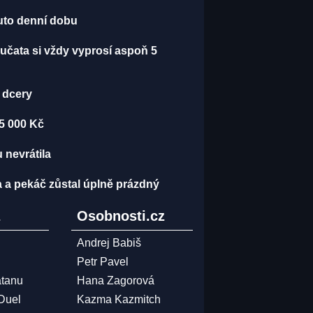
 tuto denní dobu
učata si vždy vyprosí aspoň 5
č dcery
15 000 Kč
 nevrátila
a a pekáč zůstal úplně prázdný
z
Osobnosti.cz
Andrej Babiš
Petr Pavel
atanu
Hana Zagorová
 Duel
Kazma Kazmitch