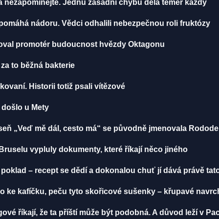
ma nezapomínejte. Jednu zásadní chybu dělá téměř každý
, pomáhá nádoru. Vědci odhalili nebezpečnou roli fruktózy
toval promotér budoucnost hvězdy Oktagonu
 za to běžná bakterie
ikovaní. Historii totiž psali vítězové
u došlo u Mety
 Píseň „Veď mě dál, cesto má“ se původně jmenovala Rodod
Bruselu vypluly dokumenty, které říkají něco jiného
oklad – recept se dědí a dokonalou chuť jí dává právě tato 
 ke kafíčku, peču tyto skořicové sušenky – křupavé navrch
é říkají, že ta příští může být podobná. A důvod leží v Pac