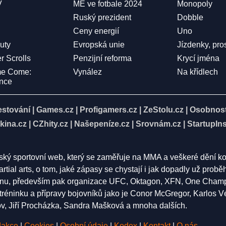
V
ME ve fotbale 2024
Monopoly
Ruský prezident
Dobble
Ceny energií
Uno
Duty
Evropská unie
Jízdenky, pro
r Scrolls
Penzijní reforma
Krycí jména
me Come:
Vynález
Na křídlech
ence
estování
|
Games.cz
|
Profigamers.cz
|
ZeStolu.cz
|
Osobnost
kina.cz
|
CZhity.cz
|
Našepeníze.cz
|
Srovnám.cz
|
StartupIns
eský sportovní web, který se zaměřuje na MMA a veškeré dění k
rtial arts, o tom, jaké zápasy se chystají i jak dopadly už pro
nu, především pak organizace UFC, Oktagon, XFN, One Champion
í tréninku a přípravy bojovníků jako je Conor McGregor, Karlos 
 Jiří Procházka, Sandra Mašková a mnoha dalších.
akce
|
Cookies
|
Osobní údaje
|
Kodex
|
Kontakt
|
O nás