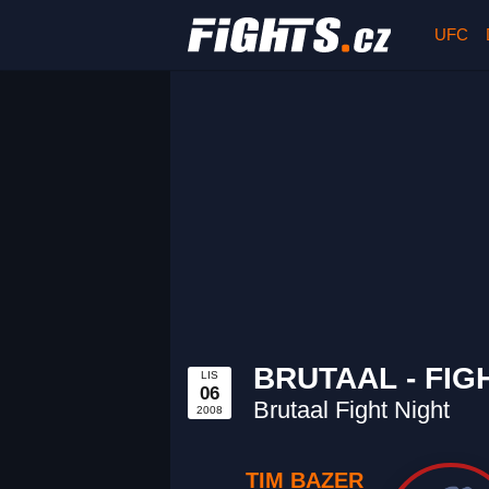
UFC
BRUTAAL - FIG
LIS
06
Brutaal Fight Night
2008
TIM BAZER