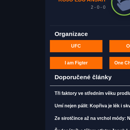
2 - 0 - 0
Organizace
UFC
O
I am Figter
One C
Doporučené články
Tři faktory ve středním věku prodlu
Umí nejen pálit: Kopřiva je lék i s
Ze sirotčince až na vrchol módy: 