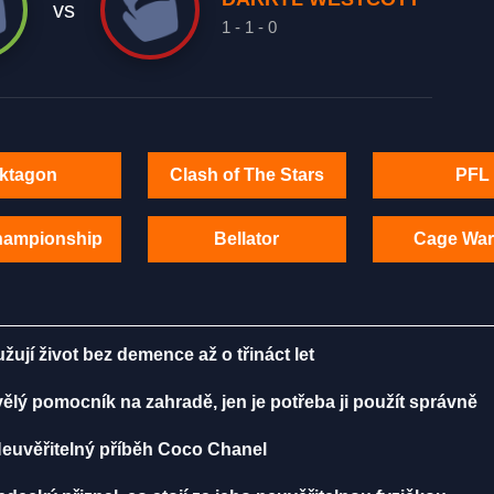
vs
1 - 1 - 0
ktagon
Clash of The Stars
PFL
hampionship
Bellator
Cage War
žují život bez demence až o třináct let
kvělý pomocník na zahradě, jen je potřeba ji použít správně
Neuvěřitelný příběh Coco Chanel