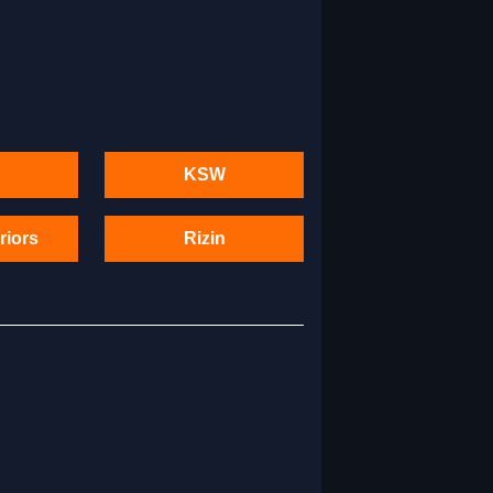
KSW
riors
Rizin