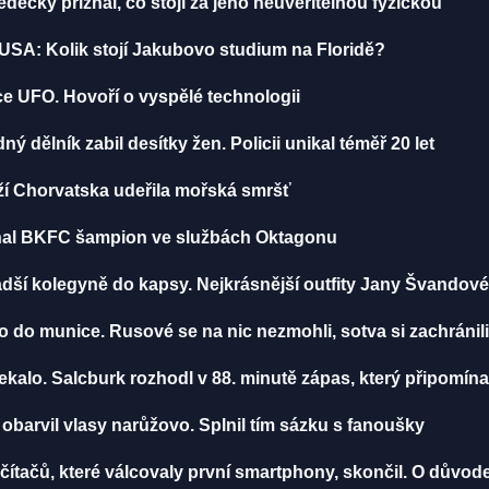
edecký přiznal, co stojí za jeho neuvěřitelnou fyzičkou
USA: Kolik stojí Jakubovo studium na Floridě?
ce UFO. Hovoří o vyspělé technologii
 dělník zabil desítky žen. Policii unikal téměř 20 let
ží Chorvatska udeřila mořská smršť
iznal BKFC šampion ve službách Oktagonu
dší kolegyně do kapsy. Nejkrásnější outfity Jany Švandov
mo do munice. Rusové se na nic nezmohli, sotva si zachránili
ekalo. Salcburk rozhodl v 88. minutě zápas, který připomína
a obarvil vlasy narůžovo. Splnil tím sázku s fanoušky
tačů, které válcovaly první smartphony, skončil. O důvode