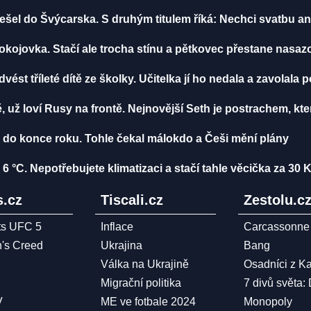
šel do Švýcarska. S druhým titulem říká: Nechci svatbu ani
pokojovka. Stačí ale trocha stínu a pětkovec přestane nasaz
vést tříleté dítě ze školky. Učitelka jí ho nedala a zavolala po
 už loví Rusy na frontě. Nejnovější Seth je postrachem, kter
do konce roku. Tohle čekal málokdo a Češi mění plány
6 °C. Nepotřebujete klimatizaci a stačí tahle věcička za 30 
.cz
Tiscali.cz
Zestolu.c
ts UFC 5
Inflace
Carcassonne
n's Creed
Ukrajina
Bang
Válka na Ukrajině
Osadníci z K
Migrační politika
7 divů světa:
V
ME ve fotbale 2024
Monopoly