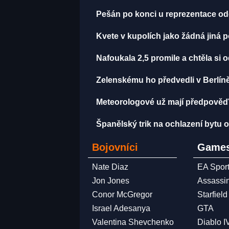
Pešán po konci u reprezentace ode
Kvete v kupolích jako žádná jiná 
Nafoukala 2,5 promile a chtěla si od
Zelenskému ho předvedli v Berlíně,
Meteorologové už mají předpověď 
Španělský trik na ochlazení bytu o 
Bojovníci
Games
Nate Diaz
EA Spor
Jon Jones
Assassi
Conor McGregor
Starfield
Israel Adesanya
GTA
Valentina Shevchenko
Diablo I