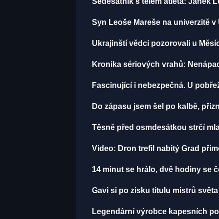
Šedesátník s tělem atleta: Janek L
Syn Leoše Mareše na univerzitě v 
Ukrajinští vědci pozorovali u Měsí
Kronika sériových vrahů: Nenápadný
Fascinující i nebezpečná. U pobře
Do zápasu jsem šel po kalbě, př
Těsně před osmdesátkou strčí mla
Video: Dron trefil nabitý Grad pří
14 minut se hrálo, dvě hodiny se č
Gavi si po zisku titulu mistrů svět
Legendární výrobce kapesních počí