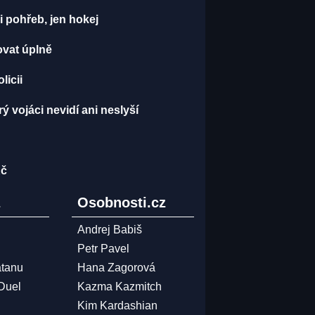
 pohřeb, jen hokej
ovat úplně
licii
ý vojáci nevidí ani neslyší
Kč
z
Osobnosti.cz
Andrej Babiš
Petr Pavel
atanu
Hana Zagorová
 Duel
Kazma Kazmitch
Kim Kardashian