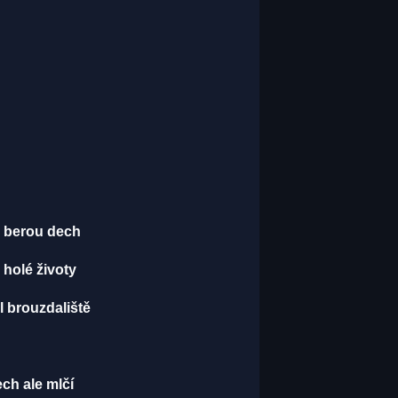
é berou dech
 holé životy
l brouzdaliště
ch ale mlčí