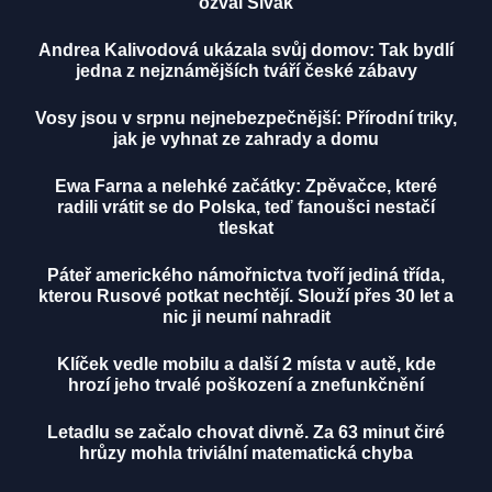
ozval Sivák
Andrea Kalivodová ukázala svůj domov: Tak bydlí
jedna z nejznámějších tváří české zábavy
Vosy jsou v srpnu nejnebezpečnější: Přírodní triky,
jak je vyhnat ze zahrady a domu
Ewa Farna a nelehké začátky: Zpěvačce, které
radili vrátit se do Polska, teď fanoušci nestačí
tleskat
Páteř amerického námořnictva tvoří jediná třída,
kterou Rusové potkat nechtějí. Slouží přes 30 let a
nic ji neumí nahradit
Klíček vedle mobilu a další 2 místa v autě, kde
hrozí jeho trvalé poškození a znefunkčnění
Letadlu se začalo chovat divně. Za 63 minut čiré
hrůzy mohla triviální matematická chyba