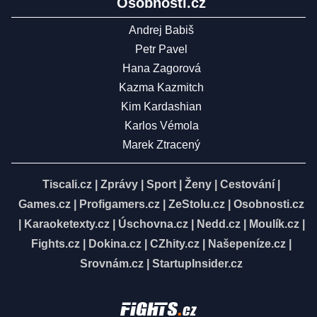
Osobnosti.cz
Andrej Babiš
Petr Pavel
Hana Zagorová
Kazma Kazmitch
Kim Kardashian
Karlos Vémola
Marek Ztracený
Tiscali.cz
|
Zprávy
|
Sport
|
Ženy
|
Cestování
|
Games.cz
|
Profigamers.cz
|
ZeStolu.cz
|
Osobnosti.cz
|
Karaoketexty.cz
|
Úschovna.cz
|
Nedd.cz
|
Moulík.cz
|
Fights.cz
|
Dokina.cz
|
CZhity.cz
|
Našepeníze.cz
|
Srovnám.cz
|
StartupInsider.cz