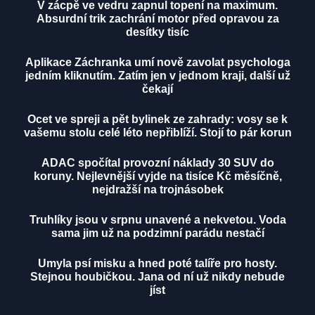
V zácpě ve vedru zapnul topení na maximum.
Absurdní trik zachrání motor před opravou za
desítky tisíc
Aplikace Záchranka umí nově zavolat psychologa
jedním kliknutím. Zatím jen v jednom kraji, další už
čekají
Ocet ve spreji a pět bylinek ze zahrady: vosy se k
vašemu stolu celé léto nepřiblíží. Stojí to pár korun
ADAC spočítal provozní náklady 30 SUV do
koruny. Nejlevnější vyjde na tisíce Kč měsíčně,
nejdražší na trojnásobek
Truhlíky jsou v srpnu unavené a nekvetou. Voda
sama jim už na podzimní parádu nestačí
Umyla psí misku a hned poté talíře pro hosty.
Stejnou houbičkou. Jana od ní už nikdy nebude
jíst