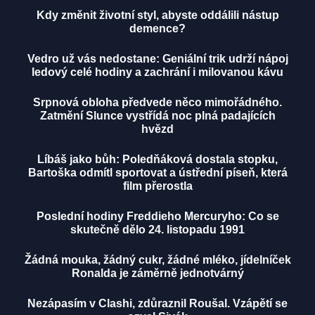
Kdy změnit životní styl, abyste oddálili nástup
demence?
Vedro už vás nedostane: Geniální trik udrží nápoj
ledový celé hodiny a zachrání i milovanou kávu
Srpnová obloha předvede něco mimořádného.
Zatmění Slunce vystřídá noc plná padajících
hvězd
Líbáš jako bůh: Poledňáková dostala stopku,
Bartoška odmítl sportovat a ústřední píseň, která
film přerostla
Poslední hodiny Freddieho Mercuryho: Co se
skutečně dělo 24. listopadu 1991
Žádná mouka, žádný cukr, žádné mléko, jídelníček
Ronalda je záměrně jednotvárný
Nezápasím v Clashi, zdůraznil Roušal. Vzápětí se