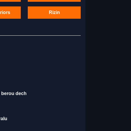
riors
Rizin
é berou dech
valu