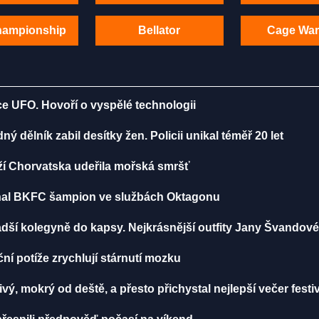
hampionship
Bellator
Cage War
ce UFO. Hovoří o vyspělé technologii
 dělník zabil desítky žen. Policii unikal téměř 20 let
ží Chorvatska udeřila mořská smršť
iznal BKFC šampion ve službách Oktagonu
dší kolegyně do kapsy. Nejkrásnější outfity Jany Švandov
í potíže zrychlují stárnutí mozku
vý, mokrý od deště, a přesto přichystal nejlepší večer festi