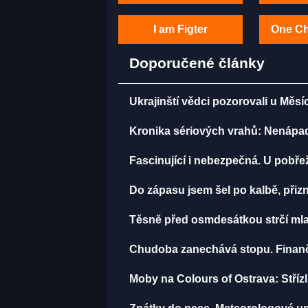
I am Figter
One C
Doporučené články
Ukrajinští vědci pozorovali u Měsí
Kronika sériových vrahů: Nenápadný
Fascinující i nebezpečná. U pobře
Do zápasu jsem šel po kalbě, př
Těsně před osmdesátkou strčí mla
Chudoba zanechává stopu. Finančn
Moby na Colours of Ostrava: Střízli