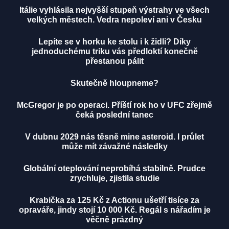
Itálie vyhlásila nejvyšší stupeň výstrahy ve všech
velkých městech. Vedra nepoleví ani v Česku
Lepíte se v horku ke stolu i k židli? Díky
jednoduchému triku vás předloktí konečně
přestanou pálit
Skutečně hloupneme?
McGregor je po operaci. Příští rok ho v UFC zřejmě
čeká poslední tanec
V dubnu 2029 nás těsně mine asteroid. I průlet
může mít závažné následky
Globální oteplování neprobíhá stabilně. Prudce
zrychluje, zjistila studie
Krabička za 125 Kč z Actionu ušetří tisíce za
opraváře, jindy stojí 10 000 Kč. Regál s nářadím je
věčně prázdný