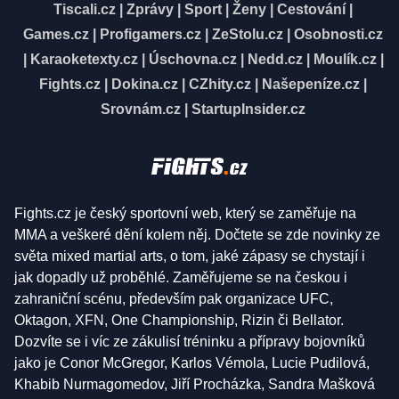
Tiscali.cz
|
Zprávy
|
Sport
|
Ženy
|
Cestování
|
Games.cz
|
Profigamers.cz
|
ZeStolu.cz
|
Osobnosti.cz
|
Karaoketexty.cz
|
Úschovna.cz
|
Nedd.cz
|
Moulík.cz
|
Fights.cz
|
Dokina.cz
|
CZhity.cz
|
Našepeníze.cz
|
Srovnám.cz
|
StartupInsider.cz
Fights.cz je český sportovní web, který se zaměřuje na
MMA a veškeré dění kolem něj. Dočtete se zde novinky ze
světa mixed martial arts, o tom, jaké zápasy se chystají i
jak dopadly už proběhlé. Zaměřujeme se na českou i
zahraniční scénu, především pak organizace UFC,
Oktagon, XFN, One Championship, Rizin či Bellator.
Dozvíte se i víc ze zákulisí tréninku a přípravy bojovníků
jako je Conor McGregor, Karlos Vémola, Lucie Pudilová,
Khabib Nurmagomedov, Jiří Procházka, Sandra Mašková