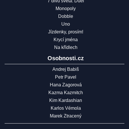
7 divů světa: Duel
Monopoly
Dobble
Uno
Jízdenky, prosím!
Krycí jména
Na křídlech
Osobnosti.cz
Andrej Babiš
Petr Pavel
Hana Zagorová
Kazma Kazmitch
Kim Kardashian
Karlos Vémola
Marek Ztracený