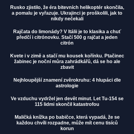
Rusko zjistilo, že éra bitevních helikoptér skončila,
a pomalu je vyřazuje. Ukrajinci je proškolili, jak to
nikdy nečekali
Rajčata do limonády? V Itálii je to klasika a chuť
předčí i citrónovku. Stačí 500 g rajčat a jeden
citrón
Kvete i v zimě a stačí mu kousek kořínku. Ptačinec
žabinec je noční můra zahrádkářů, dá se ho ale
zbavit
Nejhloupější znamení zvěrokruhu: 4 hlupáci dle
astrologie
Ve vzduchu vydržel jen devět minut. Let Tu-154 se
115 lidmi skončil katastrofou
Maličká knížka po babičce, která vypadá, že se
každou chvíli rozpadne, může mít cenu tisíců
korun