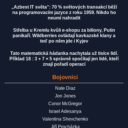
„Azbest IT světa“: 70 % světových transakcí běží
na programovacím jazyce z roku 1959. Nikdo ho
neumí nahradit
Střelba u Kremlu kvůli e-shopu za biliony, Putin
panikaří. Wildberries ovládají kavkazské klany a
teď po něm jde i Kyjev
Tato matematická hádanka nachytala už tisíce lidí.
Příklad 18 : 3 + 7 × 5 správně spočítají jen lidé, kteří
znají pořadí operací
Bojovníci
Nate Diaz
Jon Jones
Conor McGregor
Israel Adesanya
Valentina Shevchenko
Jiří Procházka