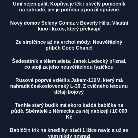
Umí nejen pálit: Kopřiva je lék i skvělý pomocník
na zahradě, jen je potřeba ji použít správně
Nový domov Seleny Gomez v Beverly Hills: Vlastní
kino i luxus, který překvapí
Ze sirotčince až na vrchol módy: Neuvěřitelný
příběh Coco Chanel
Šedesátník s tělem atleta: Janek Ledecký přiznal,
co stojí za jeho neuvěřitelnou fyzičkou
Rusové poprvé vzlétli s Jakem-130M, který má
nahradit československý L-39. Z cvičného letounu
dělají bojový
Tenhle starý budík má skoro každá babička na
půdě. Sběratelé z Německa za něj nabízejí i 10 000
Kč
Babiččin trik na knedlíky: stačí 1 lžíce navíc a už se
vám nikdy nesrazí