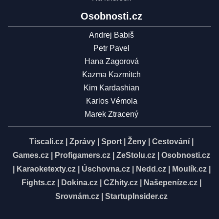
Osobnosti.cz
Andrej Babiš
Petr Pavel
Hana Zagorová
Kazma Kazmitch
Kim Kardashian
Karlos Vémola
Marek Ztracený
Tiscali.cz
|
Zprávy
|
Sport
|
Ženy
|
Cestování
|
Games.cz
|
Profigamers.cz
|
ZeStolu.cz
|
Osobnosti.cz
|
Karaoketexty.cz
|
Úschovna.cz
|
Nedd.cz
|
Moulík.cz
|
Fights.cz
|
Dokina.cz
|
CZhity.cz
|
Našepeníze.cz
|
Srovnám.cz
|
StartupInsider.cz