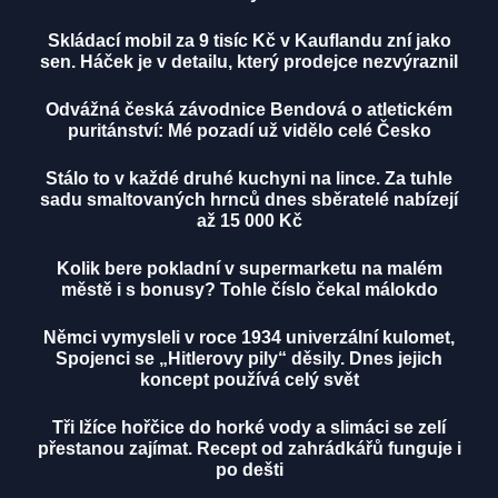
Skládací mobil za 9 tisíc Kč v Kauflandu zní jako
sen. Háček je v detailu, který prodejce nezvýraznil
Odvážná česká závodnice Bendová o atletickém
puritánství: Mé pozadí už vidělo celé Česko
Stálo to v každé druhé kuchyni na lince. Za tuhle
sadu smaltovaných hrnců dnes sběratelé nabízejí
až 15 000 Kč
Kolik bere pokladní v supermarketu na malém
městě i s bonusy? Tohle číslo čekal málokdo
Němci vymysleli v roce 1934 univerzální kulomet,
Spojenci se „Hitlerovy pily“ děsily. Dnes jejich
koncept používá celý svět
Tři lžíce hořčice do horké vody a slimáci se zelí
přestanou zajímat. Recept od zahrádkářů funguje i
po dešti