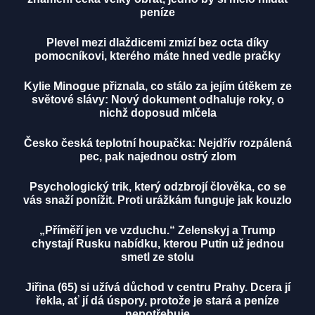
peníze
Plevel mezi dlaždicemi zmizí bez octa díky
pomocníkovi, kterého máte hned vedle pračky
Kylie Minogue přiznala, co stálo za jejím útěkem ze
světové slávy: Nový dokument odhaluje roky, o
nichž doposud mlčela
Česko česká teplotní houpačka: Nejdřív rozpálená
pec, pak najednou ostrý zlom
Psychologický trik, který odzbrojí člověka, co se
vás snaží ponížit. Proti urážkám funguje jak kouzlo
„Příměří jen ve vzduchu.“ Zelenskyj a Trump
chystají Rusku nabídku, kterou Putin už jednou
smetl ze stolu
Jiřina (65) si užívá důchod v centru Prahy. Dcera jí
řekla, ať jí dá úspory, protože je stará a peníze
nepotřebuje