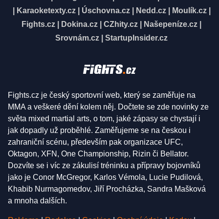
|
Karaoketexty.cz
|
Úschovna.cz
|
Nedd.cz
|
Moulík.cz
|
Fights.cz
|
Dokina.cz
|
CZhity.cz
|
Našepeníze.cz
|
Srovnám.cz
|
StartupInsider.cz
Fights.cz je český sportovní web, který se zaměřuje na
MMA a veškeré dění kolem něj. Dočtete se zde novinky ze
světa mixed martial arts, o tom, jaké zápasy se chystají i
jak dopadly už proběhlé. Zaměřujeme se na českou i
zahraniční scénu, především pak organizace UFC,
Oktagon, XFN, One Championship, Rizin či Bellator.
Dozvíte se i víc ze zákulisí tréninku a přípravy bojovníků
jako je Conor McGregor, Karlos Vémola, Lucie Pudilová,
Khabib Nurmagomedov, Jiří Procházka, Sandra Mašková
a mnoha dalších.