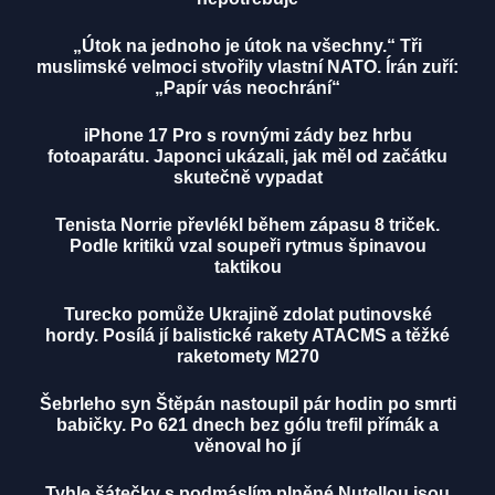
„Útok na jednoho je útok na všechny.“ Tři
muslimské velmoci stvořily vlastní NATO. Írán zuří:
„Papír vás neochrání“
iPhone 17 Pro s rovnými zády bez hrbu
fotoaparátu. Japonci ukázali, jak měl od začátku
skutečně vypadat
Tenista Norrie převlékl během zápasu 8 triček.
Podle kritiků vzal soupeři rytmus špinavou
taktikou
Turecko pomůže Ukrajině zdolat putinovské
hordy. Posílá jí balistické rakety ATACMS a těžké
raketomety M270
Šebrleho syn Štěpán nastoupil pár hodin po smrti
babičky. Po 621 dnech bez gólu trefil přímák a
věnoval ho jí
Tyhle šátečky s podmáslím plněné Nutellou jsou