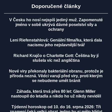
Doporučené články
V Česku ho nosí nejspíš jediný muž. Zapomenuté
jméno v sobě ukrývá dávné poselství síly a
ochrany
Leni Riefenstahlová: Geniální filmařka, která dala
nacismu jeho nejslavnější tvář
Richard Krajčo o Charlotte Gott: Čeština by jí
slušela víc než angličtina
Nové viry překonaly bakteriální obranu, protože je
příroda nezná. Vědci varují před viry, proti kterým
se nebudeme umět bránit
Záhada, která trvá přes 80 let: Glenn Miller
nastoupil do letadla a nikdo ho už nikdy neviděl
Týdenní horoskop od 10. do 16. srpna 2026: Tři
znamení čeká velký obrat, jedno by si mělo hlídat