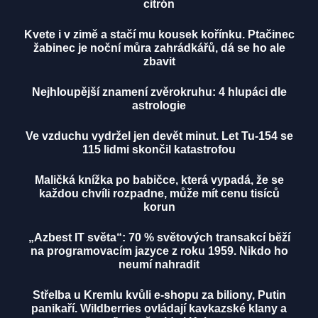
citrón
Kvete i v zimě a stačí mu kousek kořínku. Ptačinec
žabinec je noční můra zahrádkářů, dá se ho ale
zbavit
Nejhloupější znamení zvěrokruhu: 4 hlupáci dle
astrologie
Ve vzduchu vydržel jen devět minut. Let Tu-154 se
115 lidmi skončil katastrofou
Maličká knížka po babičce, která vypadá, že se
každou chvíli rozpadne, může mít cenu tisíců
korun
„Azbest IT světa“: 70 % světových transakcí běží
na programovacím jazyce z roku 1959. Nikdo ho
neumí nahradit
Střelba u Kremlu kvůli e-shopu za biliony, Putin
panikaří. Wildberries ovládají kavkazské klany a