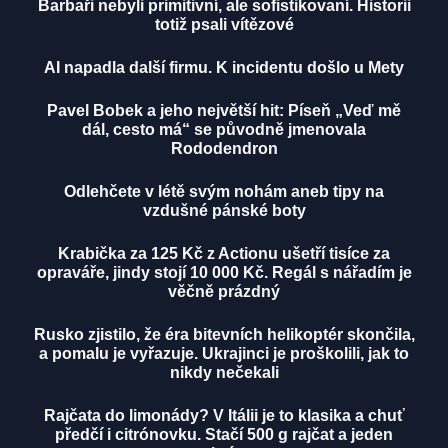
Barbaři nebyli primitivní, ale sofistikovaní. Historii
totiž psali vítězové
AI napadla další firmu. K incidentu došlo u Mety
Pavel Bobek a jeho největší hit: Píseň „Veď mě
dál, cesto má“ se původně jmenovala
Rododendron
Odlehčete v létě svým nohám aneb tipy na
vzdušné pánské boty
Krabička za 125 Kč z Actionu ušetří tisíce za
opraváře, jindy stojí 10 000 Kč. Regál s nářadím je
věčně prázdný
Rusko zjistilo, že éra bitevních helikoptér skončila,
a pomalu je vyřazuje. Ukrajinci je proškolili, jak to
nikdy nečekali
Rajčata do limonády? V Itálii je to klasika a chuť
předčí i citrónovku. Stačí 500 g rajčat a jeden