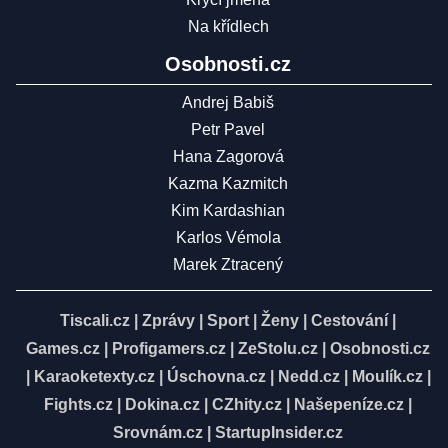
Na křídlech
Osobnosti.cz
Andrej Babiš
Petr Pavel
Hana Zagorová
Kazma Kazmitch
Kim Kardashian
Karlos Vémola
Marek Ztracený
Tiscali.cz
|
Zprávy
|
Sport
|
Ženy
|
Cestování
|
Games.cz
|
Profigamers.cz
|
ZeStolu.cz
|
Osobnosti.cz
|
Karaoketexty.cz
|
Úschovna.cz
|
Nedd.cz
|
Moulík.cz
|
Fights.cz
|
Dokina.cz
|
CZhity.cz
|
Našepeníze.cz
|
Srovnám.cz
|
StartupInsider.cz