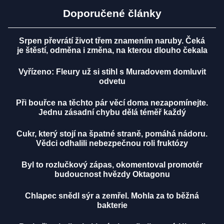
Doporučené články
Srpen převrátí život třem znamením naruby. Čeká
je štěstí, odměna i změna, na kterou dlouho čekala
Vyřízeno: Fleury už si stihl s Muradovem domluvit
odvetu
Při bouřce na těchto pár věcí doma nezapomínejte.
Jednu zásadní chybu dělá téměř každý
Cukr, který stojí na špatné straně, pomáhá nádoru.
Vědci odhalili nebezpečnou roli fruktózy
Byl to rozlučkový zápas, okomentoval promotér
budoucnost hvězdy Oktagonu
Chlapec snědl sýr a zemřel. Mohla za to běžná
bakterie