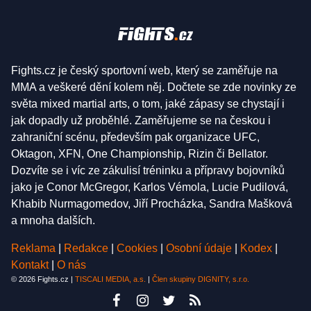
Fights.cz je český sportovní web, který se zaměřuje na
MMA a veškeré dění kolem něj. Dočtete se zde novinky ze
světa mixed martial arts, o tom, jaké zápasy se chystají i
jak dopadly už proběhlé. Zaměřujeme se na českou i
zahraniční scénu, především pak organizace UFC,
Oktagon, XFN, One Championship, Rizin či Bellator.
Dozvíte se i víc ze zákulisí tréninku a přípravy bojovníků
jako je Conor McGregor, Karlos Vémola, Lucie Pudilová,
Khabib Nurmagomedov, Jiří Procházka, Sandra Mašková
a mnoha dalších.
Reklama
|
Redakce
|
Cookies
|
Osobní údaje
|
Kodex
|
Kontakt
|
O nás
© 2026 Fights.cz |
TISCALI MEDIA, a.s.
|
Člen skupiny DIGNITY, s.r.o.