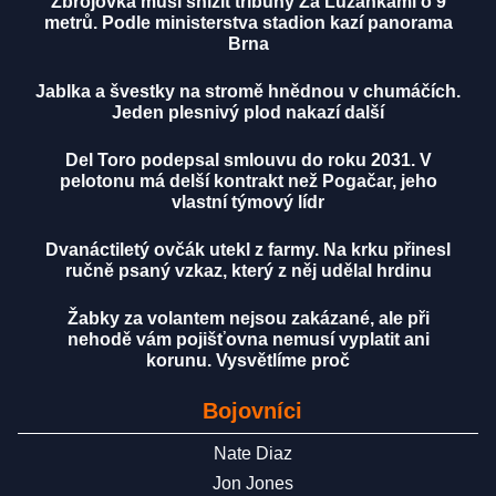
Zbrojovka musí snížit tribuny Za Lužánkami o 9
metrů. Podle ministerstva stadion kazí panorama
Brna
Jablka a švestky na stromě hnědnou v chumáčích.
Jeden plesnivý plod nakazí další
Del Toro podepsal smlouvu do roku 2031. V
pelotonu má delší kontrakt než Pogačar, jeho
vlastní týmový lídr
Dvanáctiletý ovčák utekl z farmy. Na krku přinesl
ručně psaný vzkaz, který z něj udělal hrdinu
Žabky za volantem nejsou zakázané, ale při
nehodě vám pojišťovna nemusí vyplatit ani
korunu. Vysvětlíme proč
Bojovníci
Nate Diaz
Jon Jones