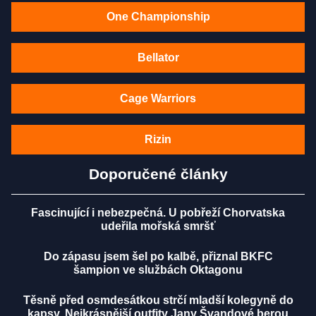
One Championship
Bellator
Cage Warriors
Rizin
Doporučené články
Fascinující i nebezpečná. U pobřeží Chorvatska
udeřila mořská smršť
Do zápasu jsem šel po kalbě, přiznal BKFC
šampion ve službách Oktagonu
Těsně před osmdesátkou strčí mladší kolegyně do
kapsy. Nejkrásnější outfity Jany Švandové berou