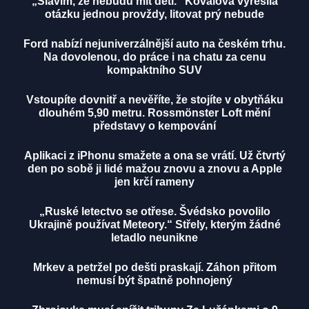
„Slavím, že nebudu mít děti." Kovalová vyřešila
otázku jednou provždy, litovat prý nebude
Ford nabízí nejuniverzálnější auto na českém trhu.
Na dovolenou, do práce i na chatu za cenu
kompaktního SUV
Vstoupíte dovnitř a nevěříte, že stojíte v obytňáku
dlouhém 5,90 metru. Rossmönster Loft mění
představy o kempování
Aplikaci z iPhonu smažete a ona se vrátí. Už čtvrtý
den po sobě ji lidé mažou znovu a znovu a Apple
jen krčí rameny
„Ruské letectvo se otřese. Švédsko povolilo
Ukrajině používat Meteory.“ Střely, kterým žádné
letadlo neunikne
Mrkev a petržel po dešti praskají. Záhon přitom
nemusí být špatně pohnojený