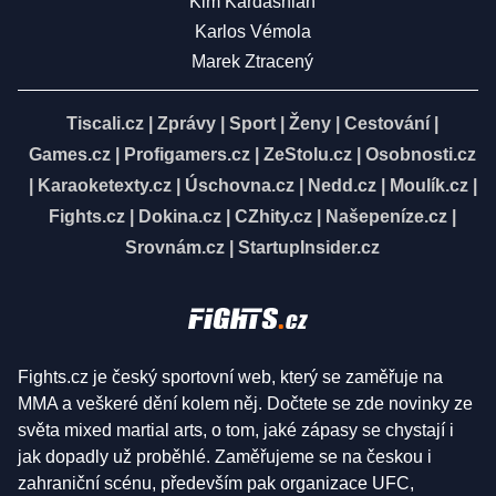
Kim Kardashian
Karlos Vémola
Marek Ztracený
Tiscali.cz
|
Zprávy
|
Sport
|
Ženy
|
Cestování
|
Games.cz
|
Profigamers.cz
|
ZeStolu.cz
|
Osobnosti.cz
|
Karaoketexty.cz
|
Úschovna.cz
|
Nedd.cz
|
Moulík.cz
|
Fights.cz
|
Dokina.cz
|
CZhity.cz
|
Našepeníze.cz
|
Srovnám.cz
|
StartupInsider.cz
Fights.cz je český sportovní web, který se zaměřuje na
MMA a veškeré dění kolem něj. Dočtete se zde novinky ze
světa mixed martial arts, o tom, jaké zápasy se chystají i
jak dopadly už proběhlé. Zaměřujeme se na českou i
zahraniční scénu, především pak organizace UFC,