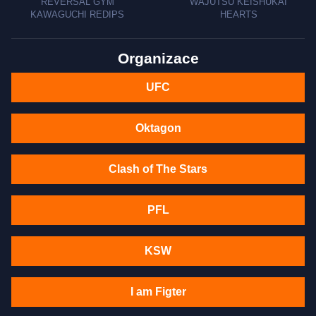
REVERSAL GYM
WAJUTSU KEISHUKAI
KAWAGUCHI REDIPS
HEARTS
Organizace
UFC
Oktagon
Clash of The Stars
PFL
KSW
I am Figter