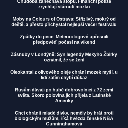
Chudoba zanechává stopu. Finanční potíže
zrychlují stárnutí mozku
Moby na Colours of Ostrava: Střízlivý, mokrý od
deště, a přesto přichystal nejlepší večer festivalu
Zpátky do pece. Meteorologové upřesnili
předpověď počasí na víkend
Zásnuby v Londýně: Syn legendy Mekyho Žbirky
oznámil, že se žení
Oleokantal z olivového oleje chrání mozek myší, u
lidí zatím chybí důkaz
Rusům dávají po hubě dobrovolníci z 72 zemí
světa. Skoro polovina jich přijela z Latinské
Ameriky
Chci chránit mladé dívky, neměly by hrát proti
biologickým mužům, říká hvězda ženské NBA
Cunninghamová