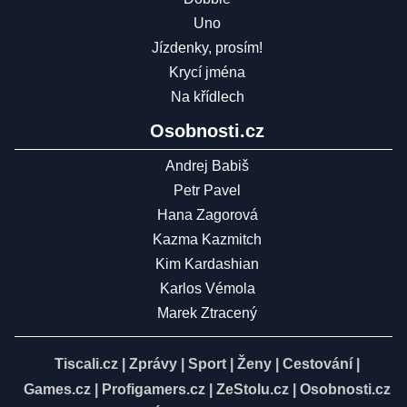
Uno
Jízdenky, prosím!
Krycí jména
Na křídlech
Osobnosti.cz
Andrej Babiš
Petr Pavel
Hana Zagorová
Kazma Kazmitch
Kim Kardashian
Karlos Vémola
Marek Ztracený
Tiscali.cz
|
Zprávy
|
Sport
|
Ženy
|
Cestování
|
Games.cz
|
Profigamers.cz
|
ZeStolu.cz
|
Osobnosti.cz