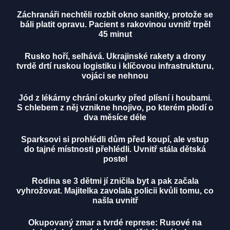
Záchranáři nechtěli rozbít okno sanitky, protože se
báli platit opravu. Pacient s rakovinou uvnitř trpěl
45 minut
Rusko hoří, selhává. Ukrajinské rakety a drony
tvrdě drtí ruskou logistiku i klíčovou infrastrukturu,
vojáci se nehnou
Jód z lékárny chrání okurky před plísní i houbami.
S chlebem z něj vznikne hnojivo, po kterém plodí o
dva měsíce déle
Sparksovi si prohlédli dům před koupí, ale vstup
do tajné místnosti přehlédli. Uvnitř stála dětská
postel
Rodina se 3 dětmi jí zničila byt a pak začala
vyhrožovat. Majitelka zavolala policii kvůli tomu, co
našla uvnitř
Okupovaný zmar a tvrdé represe: Rusové na