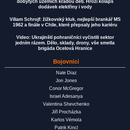
dobytých územích kradou děti. Hrozí kolaps
dodávek elektřiny i vody
Viliam Schrojf: žižkovský kluk, nejlepší brankář MS
1962 a finále v Chile, které přepsaly jeho kariéru
Video: Ukrajinští pohraničníci vyčistili sektor
jedním rázem. Dělo, sklady, drony, vše smetla
brigáda Ocelová Hranice
Bojovníci
Nate Diaz
Jon Jones
Conor McGregor
Israel Adesanya
Valentina Shevchenko
Jiří Procházka
Karlos Vémola
Patrik Kincl