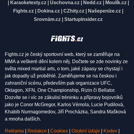
|
Karaoketexty.cz
|
Úschovna.cz
|
Nedd.cz
|
Moulík.cz
|
Fights.cz
|
Dokina.cz
|
CZhity.cz
|
Našepeníze.cz
|
Srovnám.cz
|
StartupInsider.cz
Fights.cz je český sportovní web, který se zaměřuje na
MMA a veškeré dění kolem něj. Dočtete se zde novinky ze
světa mixed martial arts, o tom, jaké zápasy se chystají i
jak dopadly už proběhlé. Zaměřujeme se na českou i
zahraniční scénu, především pak organizace UFC,
Oktagon, XFN, One Championship, Rizin či Bellator.
Dozvíte se i víc ze zákulisí tréninku a přípravy bojovníků
jako je Conor McGregor, Karlos Vémola, Lucie Pudilová,
Khabib Nurmagomedov, Jiří Procházka, Sandra Mašková
a mnoha dalších.
Reklama
|
Redakce
|
Cookies
|
Osobní údaje
|
Kodex
|