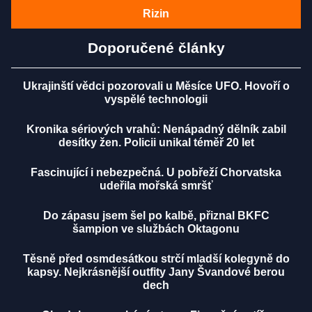
Rizin
Doporučené články
Ukrajinští vědci pozorovali u Měsíce UFO. Hovoří o
vyspělé technologii
Kronika sériových vrahů: Nenápadný dělník zabil
desítky žen. Policii unikal téměř 20 let
Fascinující i nebezpečná. U pobřeží Chorvatska
udeřila mořská smršť
Do zápasu jsem šel po kalbě, přiznal BKFC
šampion ve službách Oktagonu
Těsně před osmdesátkou strčí mladší kolegyně do
kapsy. Nejkrásnější outfity Jany Švandové berou
dech