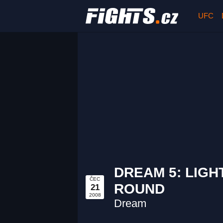
UFC
DREAM 5: LIGH
ČEC
ROUND
21
2008
Dream