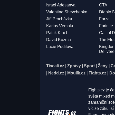
Israel Adesanya
GTA
Valentina Shevchenko
Diablo I
Jiří Procházka
Forza
Karlos Vémola
Fortnite
Patrik Kincl
Call of 
David Kozma
The Elde
Lucie Pudilová
Kingdo
Deliver
Tiscali.cz
|
Zprávy
|
Sport
|
Ženy
|
C
|
Nedd.cz
|
Moulík.cz
|
Fights.cz
|
Do
Fights.cz je č
světa mixed ma
zahraniční scé
víc ze zákulis
Nurmagomedov,