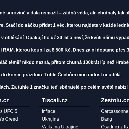
vné surovině a dala osmažit – žádná věda, ale chutnaly tak s
. Stačí do sáčku přidat 1 věc, kterou najdete v každé ledni
v oblékání. Opakují ho už 30 let a neví, že kvůli němu vypada
šel RAM, kterou koupil za 8 500 Kč. Dnes za ni dostane přes 3
oláč téměř nikdo nezná, přitom chutná 100krát líp než Hrab
 do konce prázdnin. Tohle Čechům moc radost neudělá
ách. Za tuhle 1 značku teď sběratelé po celém světě nabízí 
.cz
Tiscali.cz
Zestolu.c
ts UFC 5
Inflace
Carcassonne
n's Creed
Ukrajina
Bang
Válka na Ukrajině
Osadníci z K