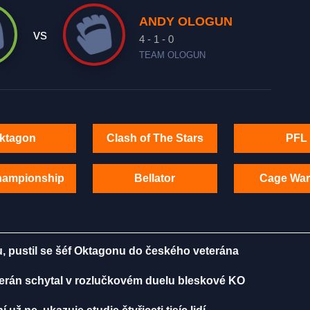
ANDY OLOGUN
vs
4 - 1 - 0
TEAM OLOGUN
ktagon
Clash of The Stars
PFL
hampionship
Bellator
Cage War
bu, pustil se šéf Oktagonu do českého veterána
erán schytal v rozlučkovém duelu bleskové KO