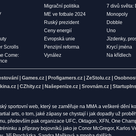
Migrační politika
7 divů světa:
V
ME ve fotbale 2024
Monopoly
Ruský prezident
Dobble
Ceny energií
Uno
Duty
Evropská unie
Jízdenky, pro
r Scrolls
Penzijní reforma
Krycí jména
me Come:
Vynález
Na křídlech
ence
estování
|
Games.cz
|
Profigamers.cz
|
ZeStolu.cz
|
Osobnost
kina.cz
|
CZhity.cz
|
Našepeníze.cz
|
Srovnám.cz
|
StartupIns
eský sportovní web, který se zaměřuje na MMA a veškeré dění k
rtial arts, o tom, jaké zápasy se chystají i jak dopadly už pro
nu, především pak organizace UFC, Oktagon, XFN, One Champion
í tréninku a přípravy bojovníků jako je Conor McGregor, Karlos 
 Jiří Procházka, Sandra Mašková a mnoha dalších.