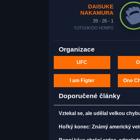
DAISUKE
NAKAMURA
39 - 26 - 1
YUTSUKIDO HONPO
Organizace
UFC
O
I am Figter
One C
Doporučené články
Vztekal se, ale udělal velkou chy
Hořký konec: Známý americký vet