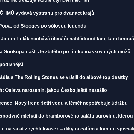
už ne, ukazuje studie čtyřiceti tisíc lidí
, ČHMÚ vydává výstrahu pro dvanáct krajů
o Popa: od Stooges po sólovou legendu
: Jindra Polák nechává čtenáře nahlédnout tam, kam fanou
míra Soukupa našli zle zbitého po útoku maskovaných mužů
 podivnější
dia a The Rolling Stones se vrátili do albové top desítky
h: Oslava narozenin, jakou Česko ještě nezažilo
nce. Nový trend šetří vodu a téměř nepotřebuje údržbu
ospodyně míchají do bramborového salátu surovinu, kterou m
t na salát z rychlokvašek – díky rajčatům a tomuto speci