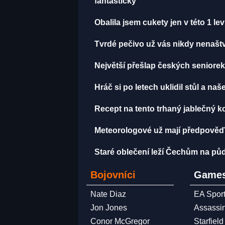
fantasticky
Obalila jsem cukety jen v této 1 le
Tvrdé pečivo už vás nikdy nenaštve
Největší přešlap českých seniorek 
Hráč si po letech uklidil stůl a na
Recept na tento trhaný jablečný k
Meteorologové už mají předpověď
Staré oblečení leží Čechům na půd
Bojovníci
Games
Nate Diaz
EA Spor
Jon Jones
Assassi
Conor McGregor
Starfield