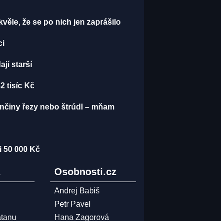
kvěle, že se po nich jen zaprášilo
ci
jí starší
2 tisíc Kč
ěnčiny řezy nebo štrúdl – mňam
i 50 000 Kč
z
Osobnosti.cz
Andrej Babiš
Petr Pavel
atanu
Hana Zagorová