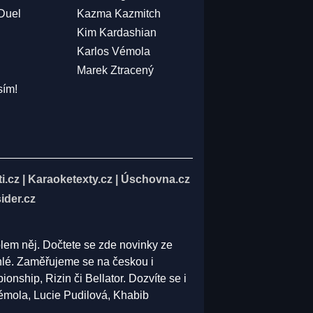
 Duel
Kazma Kazmitch
Kim Kardashian
Karlos Vémola
Marek Ztracený
sím!
i.cz
|
Karaoketexty.cz
|
Úschovna.cz
ider.cz
olem něj. Dočtete se zde novinky ze
běhlé. Zaměřujeme se na českou i
ship, Rizin či Bellator. Dozvíte se i
Vémola, Lucie Pudilová, Khabib