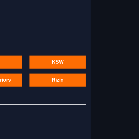
KSW
riors
Rizin