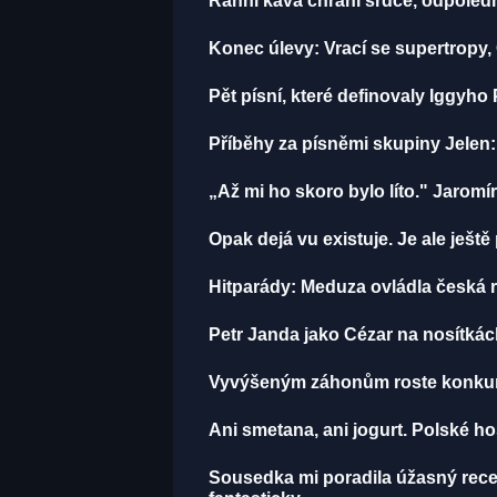
Ranní káva chrání srdce, odpolední 
Konec úlevy: Vrací se supertropy
Pět písní, které definovaly Iggyh
Příběhy za písněmi skupiny Jelen
„Až mi ho skoro bylo líto." Jaro
Opak dejá vu existuje. Je ale ještě
Hitparády: Meduza ovládla česká rá
Petr Janda jako Cézar na nosítkác
Vyvýšeným záhonům roste konkure
Ani smetana, ani jogurt. Polské h
Sousedka mi poradila úžasný recep