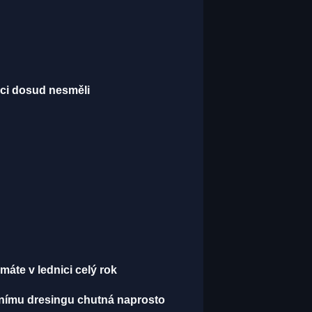
šci dosud nesměli
áte v lednici celý rok
álnímu dresingu chutná naprosto