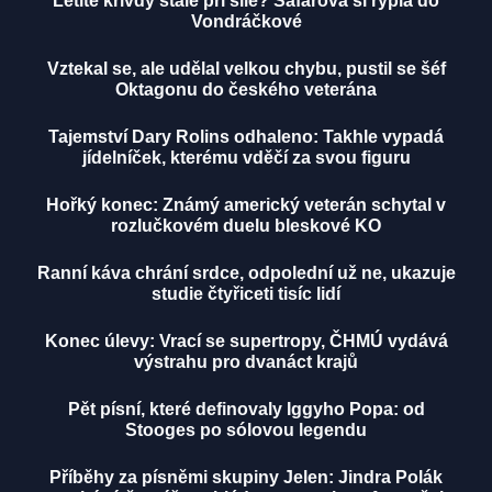
Letité křivdy stále při síle? Šafářová si rýpla do
Vondráčkové
Vztekal se, ale udělal velkou chybu, pustil se šéf
Oktagonu do českého veterána
Tajemství Dary Rolins odhaleno: Takhle vypadá
jídelníček, kterému vděčí za svou figuru
Hořký konec: Známý americký veterán schytal v
rozlučkovém duelu bleskové KO
Ranní káva chrání srdce, odpolední už ne, ukazuje
studie čtyřiceti tisíc lidí
Konec úlevy: Vrací se supertropy, ČHMÚ vydává
výstrahu pro dvanáct krajů
Pět písní, které definovaly Iggyho Popa: od
Stooges po sólovou legendu
Příběhy za písněmi skupiny Jelen: Jindra Polák