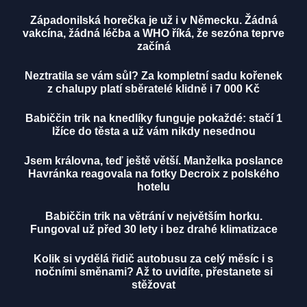
Západonilská horečka je už i v Německu. Žádná
vakcína, žádná léčba a WHO říká, že sezóna teprve
začíná
Neztratila se vám sůl? Za kompletní sadu kořenek
z chalupy platí sběratelé klidně i 7 000 Kč
Babiččin trik na knedlíky funguje pokaždé: stačí 1
lžíce do těsta a už vám nikdy nesednou
Jsem královna, teď ještě větší. Manželka poslance
Havránka reagovala na fotky Decroix z polského
hotelu
Babiččin trik na větrání v největším horku.
Fungoval už před 30 lety i bez drahé klimatizace
Kolik si vydělá řidič autobusu za celý měsíc i s
nočními směnami? Až to uvidíte, přestanete si
stěžovat