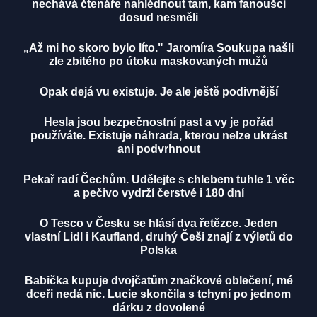
nechává čtenáře nahlédnout tam, kam fanoušci
dosud nesměli
„Až mi ho skoro bylo líto." Jaromíra Soukupa našli
zle zbitého po útoku maskovaných mužů
Opak dejá vu existuje. Je ale ještě podivnější
Hesla jsou bezpečnostní past a vy je pořád
používáte. Existuje náhrada, kterou nelze ukrást
ani podvrhnout
Pekař radí Čechům. Udělejte s chlebem tuhle 1 věc
a pečivo vydrží čerstvé i 180 dní
O Tesco v Česku se hlásí dva řetězce. Jeden
vlastní Lidl i Kaufland, druhý Češi znají z výletů do
Polska
Babička kupuje dvojčatům značkové oblečení, mé
dceři nedá nic. Lucie skončila s tchyní po jednom
dárku z dovolené