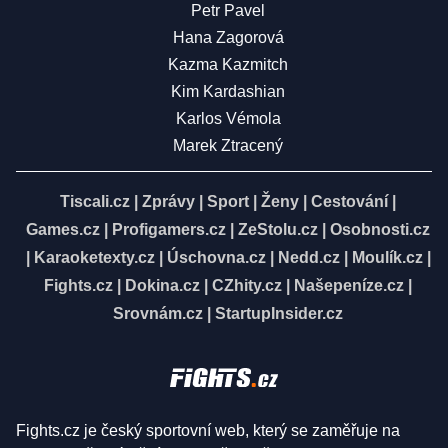
Petr Pavel
Hana Zagorová
Kazma Kazmitch
Kim Kardashian
Karlos Vémola
Marek Ztracený
Tiscali.cz
|
Zprávy
|
Sport
|
Ženy
|
Cestování
|
Games.cz
|
Profigamers.cz
|
ZeStolu.cz
|
Osobnosti.cz
|
Karaoketexty.cz
|
Úschovna.cz
|
Nedd.cz
|
Moulík.cz
|
Fights.cz
|
Dokina.cz
|
CZhity.cz
|
Našepeníze.cz
|
Srovnám.cz
|
StartupInsider.cz
Fights.cz je český sportovní web, který se zaměřuje na