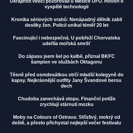
Ukrajinští vědci pozorovali u Měsíce UFO. Hovoří o
vyspělé technologii
Kronika sériových vrahů: Nenápadný dělník zabil
desítky žen. Policii unikal téměř 20 let
Fascinující i nebezpečná. U pobřeží Chorvatska
udeřila mořská smršť
Do zápasu jsem šel po kalbě, přiznal BKFC
šampion ve službách Oktagonu
Těsně před osmdesátkou strčí mladší kolegyně do
kapsy. Nejkrásnější outfity Jany Švandové berou
dech
Chudoba zanechává stopu. Finanční potíže
zrychlují stárnutí mozku
Moby na Colours of Ostrava: Střízlivý, mokrý od
deště, a přesto přichystal nejlepší večer festivalu