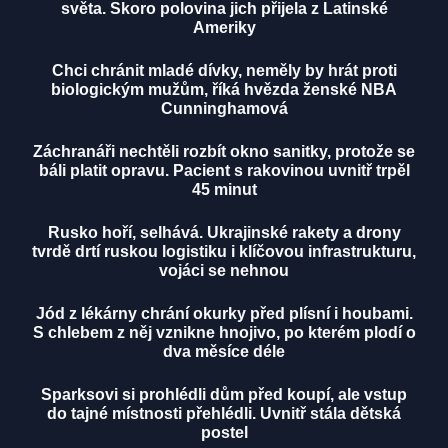
světa. Skoro polovina jich přijela z Latinské
Ameriky
Chci chránit mladé dívky, neměly by hrát proti
biologickým mužům, říká hvězda ženské NBA
Cunninghamová
Záchranáři nechtěli rozbít okno sanitky, protože se
báli platit opravu. Pacient s rakovinou uvnitř trpěl
45 minut
Rusko hoří, selhává. Ukrajinské rakety a drony
tvrdě drtí ruskou logistiku i klíčovou infrastrukturu,
vojáci se nehnou
Jód z lékárny chrání okurky před plísní i houbami.
S chlebem z něj vznikne hnojivo, po kterém plodí o
dva měsíce déle
Sparksovi si prohlédli dům před koupí, ale vstup
do tajné místnosti přehlédli. Uvnitř stála dětská
postel