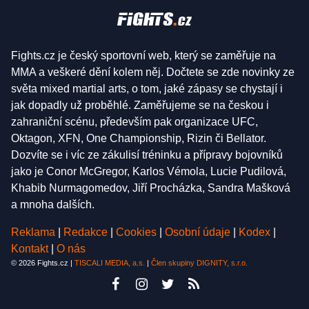
Fights.cz je český sportovní web, který se zaměřuje na
MMA a veškeré dění kolem něj. Dočtete se zde novinky ze
světa mixed martial arts, o tom, jaké zápasy se chystají i
jak dopadly už proběhlé. Zaměřujeme se na českou i
zahraniční scénu, především pak organizace UFC,
Oktagon, XFN, One Championship, Rizin či Bellator.
Dozvíte se i víc ze zákulisí tréninku a přípravy bojovníků
jako je Conor McGregor, Karlos Vémola, Lucie Pudilová,
Khabib Nurmagomedov, Jiří Procházka, Sandra Mašková
a mnoha dalších.
Reklama
|
Redakce
|
Cookies
|
Osobní údaje
|
Kodex
|
Kontakt
|
O nás
© 2026 Fights.cz |
TISCALI MEDIA, a.s.
|
Člen skupiny DIGNITY, s.r.o.