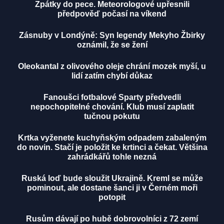
Zpátky do pece. Meteorologové upřesnili
předpověď počasí na víkend
Zásnuby v Londýně: Syn legendy Mekyho Žbirky
oznámil, že se žení
Oleokantal z olivového oleje chrání mozek myší, u
lidí zatím chybí důkaz
Fanoušci fotbalové Sparty předvedli
nepochopitelné chování. Klub musí zaplatit
tučnou pokutu
Krtka vyženete kuchyňským odpadem zabaleným
do novin. Stačí je položit ke krtinci a čekat. Většina
zahrádkářů tohle nezná
Ruská loď bude sloužit Ukrajině. Kreml se může
pominout, ale dostane šanci ji v Černém moři
potopit
Rusům dávají po hubě dobrovolníci z 72 zemí