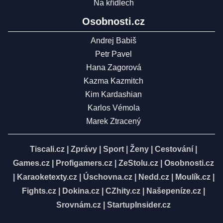
Na křídlech
Osobnosti.cz
Andrej Babiš
Petr Pavel
Hana Zagorová
Kazma Kazmitch
Kim Kardashian
Karlos Vémola
Marek Ztracený
Tiscali.cz
|
Zprávy
|
Sport
|
Ženy
|
Cestování
|
Games.cz
|
Profigamers.cz
|
ZeStolu.cz
|
Osobnosti.cz
|
Karaoketexty.cz
|
Úschovna.cz
|
Nedd.cz
|
Moulík.cz
|
Fights.cz
|
Dokina.cz
|
CZhity.cz
|
Našepeníze.cz
|
Srovnám.cz
|
StartupInsider.cz