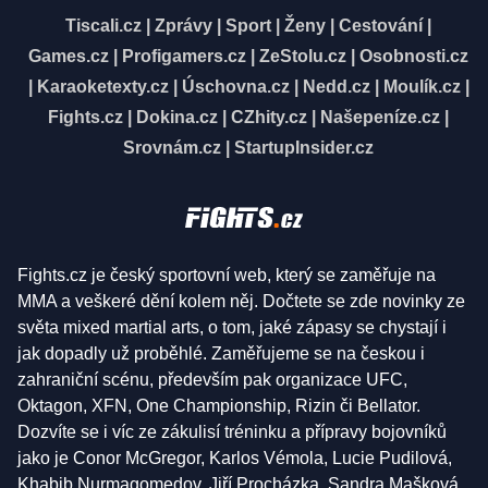
Tiscali.cz
|
Zprávy
|
Sport
|
Ženy
|
Cestování
|
Games.cz
|
Profigamers.cz
|
ZeStolu.cz
|
Osobnosti.cz
|
Karaoketexty.cz
|
Úschovna.cz
|
Nedd.cz
|
Moulík.cz
|
Fights.cz
|
Dokina.cz
|
CZhity.cz
|
Našepeníze.cz
|
Srovnám.cz
|
StartupInsider.cz
Fights.cz je český sportovní web, který se zaměřuje na
MMA a veškeré dění kolem něj. Dočtete se zde novinky ze
světa mixed martial arts, o tom, jaké zápasy se chystají i
jak dopadly už proběhlé. Zaměřujeme se na českou i
zahraniční scénu, především pak organizace UFC,
Oktagon, XFN, One Championship, Rizin či Bellator.
Dozvíte se i víc ze zákulisí tréninku a přípravy bojovníků
jako je Conor McGregor, Karlos Vémola, Lucie Pudilová,
Khabib Nurmagomedov, Jiří Procházka, Sandra Mašková