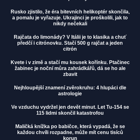
Rusko zjistilo, že éra bitevních helikoptér skončila,
a pomalu je vyřazuje. Ukrajinci je proškolili, jak to
nikdy nečekali
Rajčata do limonády? V Itálii je to klasika a chuť
předčí i citrónovku. Stačí 500 g rajčat a jeden
citrón
Kvete i v zimě a stačí mu kousek kořínku. Ptačinec
žabinec je noční můra zahrádkářů, dá se ho ale
zbavit
Nejhloupější znamení zvěrokruhu: 4 hlupáci dle
astrologie
Ve vzduchu vydržel jen devět minut. Let Tu-154 se
115 lidmi skončil katastrofou
Maličká knížka po babičce, která vypadá, že se
každou chvíli rozpadne, může mít cenu tisíců
korun