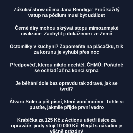
Zákulisí show očima Jana Bendiga: Proč každý
vstup na pódium musí být událost
Černé díry mohou skrývat stopu mimozemské
civilizace. Zachytit ji dokážeme i ze Země
Octomilky v kuchyni? Zapomeňte na plácačku, trik
za korunu je vyhubí přes noc
Předpověď, kterou nikdo nechtěl. ČHMÚ: Pořádně
se ochladí až na konci srpna
Je běhání dole bez opravdu tak zdravé, jak se
tvrdí?
Álvaro Soler a pět písní, které voní mořem: Tohle si
pustíte, jakmile přijde první vedro
Krabička za 125 Kč z Actionu ušetří tisíce za
opraváře, jindy stojí 10 000 Kč. Regál s nářadím je
věčně prázdný