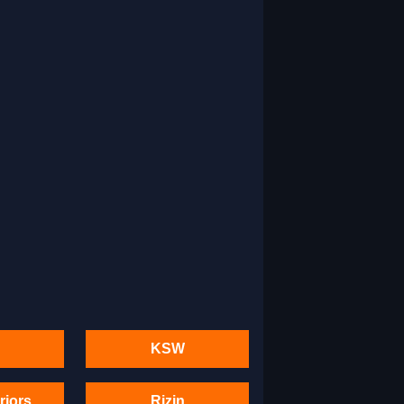
KSW
riors
Rizin