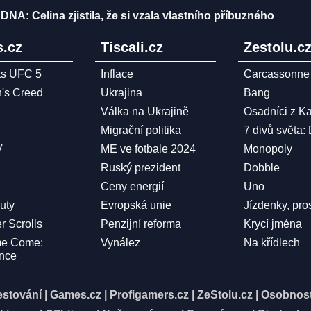
st DNA: Celina zjistila, že si vzala vlastního příbuzného
.cz
Tiscali.cz
Zestolu.c
ts UFC 5
Inflace
Carcassonne
n's Creed
Ukrajina
Bang
Válka na Ukrajině
Osadníci z K
Migrační politika
7 divů světa:
V
ME ve fotbale 2024
Monopoly
Ruský prezident
Dobble
Ceny energií
Uno
Duty
Evropská unie
Jízdenky, pro
r Scrolls
Penzijní reforma
Krycí jména
me Come:
Vynález
Na křídlech
ence
estování
|
Games.cz
|
Profigamers.cz
|
ZeStolu.cz
|
Osobnost