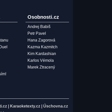
z
Osobnosti.cz
Andrej Babiš
Petr Pavel
atanu
Hana Zagorová
 Duel
Kazma Kazmitch
Kim Kardashian
Karlos Vémola
Marek Ztracený
sím!
i.cz
|
Karaoketexty.cz
|
Úschovna.cz