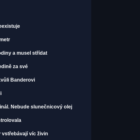
eexistuje
 metr
odiny a musel střídat
edině za své
kvůli Banderovi
i
minál. Nebude slunečnicový olej
ntrolovala
vstřebávají víc živin