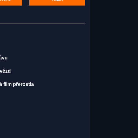
kávu
hvězd
 film přerostla