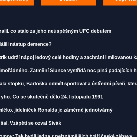
dhalil, co stálo za jeho neúspěšným UFC debutem
ddálili nástup demence?
rik udrží nápoj ledový celé hodiny a zachrání i milovanou 
mořádného. Zatmění Slunce vystřídá noc plná padajících 
a stopku, Bartoška odmítl sportovat a ústřední píseň, která
yho: Co se skutečně dělo 24. listopadu 1991
léko, jídelníček Ronalda je záměrně jednotvárný
šal. Vzápětí se ozval Sivák
mov: Tak bydlí jedna z nejznámějších tváří české zábavy