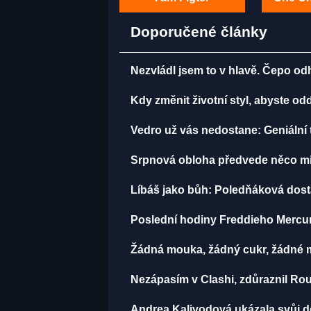
Doporučené články
Nezvládl jsem to v hlavě. Čepo o
Kdy změnit životní styl, abyste o
Vedro už vás nedostane: Geniální t
Srpnová obloha předvede něco mi
Líbáš jako bůh: Poledňáková dostal
Poslední hodiny Freddieho Mercur
Žádná mouka, žádný cukr, žádné m
Nezápasím v Clashi, zdůraznil Rou
Andrea Kalivodová ukázala svůj do