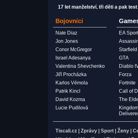
17 let manželství, tři děti a pak te
Bojovníci
Games
Nate Diaz
EA Spor
Jon Jones
Assassi
Conor McGregor
Starfield
Israel Adesanya
GTA
Valentina Shevchenko
Diablo I
Jiří Procházka
Forza
Karlos Vémola
Fortnite
Patrik Kincl
Call of 
David Kozma
The Elde
Lucie Pudilová
Kingdo
Deliver
Tiscali.cz
|
Zprávy
|
Sport
|
Ženy
|
C