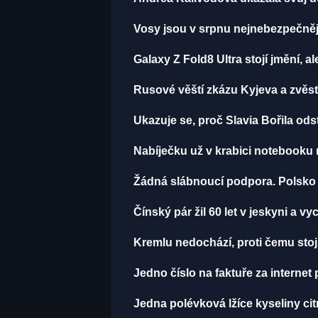
Vosy jsou v srpnu nejnebezpečnější
Galaxy Z Fold8 Ultra stojí jmění, al
Rusové věští zkázu Kyjeva a zvěstu
Ukazuje se, proč Slavia Bořila ods
Nabíječku už v krabici notebooku 
Žádná slábnoucí podpora. Polsko p
Čínský pár žil 60 let v jeskyni a vy
Kremlu nedochází, proti čemu stojí
Jedno číslo na faktuře za internet 
Jedna polévková lžíce kyseliny cit