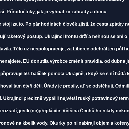
: Přírodní triky, jak je vyhnat ze zahrady a domu
e stojí za to. Po pár hodinách člověk zjistí, že cesta zpátky n
jí raketový postup. Ukrajinci frontu drží a nehnou se ani o
tavila. Tělo už nespolupracuje, za Liberec odehrál jen půl h
nenajdete. EU donutila výrobce změnit pravidla, od dubna j
řipravuje 50. balíček pomoci Ukrajině, i když se s ní hádá 
choval tam čtyři děti. Úřady je prosily, ať se odstěhují. Odmítl
. Ukrajinci precizně vypálili největší ruský potravinový ter
prozradí, jestli (ne)přeplácíte. Většina Čechů ho nikdy neko
ronové na kbelík vody. Okurky po ní nabírají objem a kořeny 