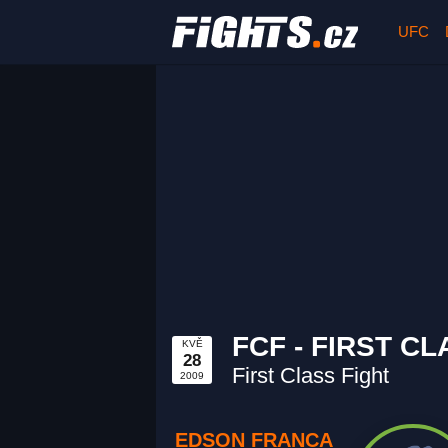
UFC
FCF - FIRST CL
KVĚ
28
First Class Fight
2009
EDSON FRANCA