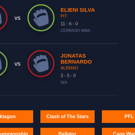
ELIENI SILVA
PIT
vs
11 - 6 - 0
CERRADO MMA
JONATAS
BERNARDO
vs
ALEMAO
3 - 5 - 0
N/A
ktagon
Clash of The Stars
PFL
hampionship
Bellator
Cage War