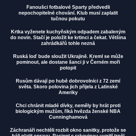
Fanoušci fotbalové Sparty předvedli
nepochopitelné chování. Klub musí zaplatit
tučnou pokutu
Krtka vyženete kuchyňským odpadem zabaleným
do novin. Stačí je položit ke krtinci a čekat. Většina
zahrádkářů tohle nezná
Ruská loď bude sloužit Ukrajině. Kreml se může
pominout, ale dostane šanci ji v Černém moři
potopit
Rusům dávají po hubě dobrovolníci z 72 zemí
světa. Skoro polovina jich přijela z Latinské
Ameriky
Chci chránit mladé dívky, neměly by hrát proti
biologickým mužům, říká hvězda ženské NBA
Cunninghamová
Záchranáři nechtěli rozbít okno sanitky, protože se
báli platit opravu. Pacient s rakovinou uvnitř trpěl