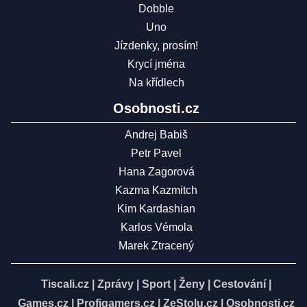
Dobble
Uno
Jízdenky, prosím!
Krycí jména
Na křídlech
Osobnosti.cz
Andrej Babiš
Petr Pavel
Hana Zagorová
Kazma Kazmitch
Kim Kardashian
Karlos Vémola
Marek Ztracený
Tiscali.cz
|
Zprávy
|
Sport
|
Ženy
|
Cestování
|
Games.cz
|
Profigamers.cz
|
ZeStolu.cz
|
Osobnosti.cz