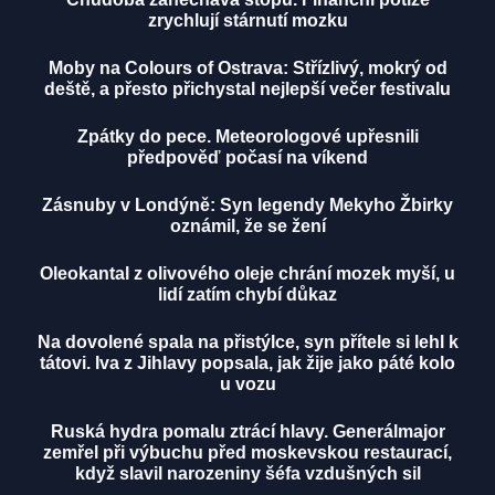
zrychlují stárnutí mozku
Moby na Colours of Ostrava: Střízlivý, mokrý od
deště, a přesto přichystal nejlepší večer festivalu
Zpátky do pece. Meteorologové upřesnili
předpověď počasí na víkend
Zásnuby v Londýně: Syn legendy Mekyho Žbirky
oznámil, že se žení
Oleokantal z olivového oleje chrání mozek myší, u
lidí zatím chybí důkaz
Na dovolené spala na přistýlce, syn přítele si lehl k
tátovi. Iva z Jihlavy popsala, jak žije jako páté kolo
u vozu
Ruská hydra pomalu ztrácí hlavy. Generálmajor
zemřel při výbuchu před moskevskou restaurací,
když slavil narozeniny šéfa vzdušných sil