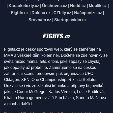
|
Karaoketexty.cz
|
Úschovna.cz
|
Nedd.cz
|
Moulík.cz
|
Fights.cz
|
Dokina.cz
|
CZhity.cz
|
Našepeníze.cz
|
Srovnám.cz
|
StartupInsider.cz
Fights.cz je český sportovní web, který se zaměřuje na
MMA a veškeré dění kolem něj. Dočtete se zde novinky ze
světa mixed martial arts, o tom, jaké zápasy se chystají i
jak dopadly už proběhlé. Zaměřujeme se na českou i
zahraniční scénu, především pak organizace UFC,
Oktagon, XFN, One Championship, Rizin či Bellator.
Dozvíte se i víc ze zákulisí tréninku a přípravy bojovníků
jako je Conor McGregor, Karlos Vémola, Lucie Pudilová,
Khabib Nurmagomedov, Jiří Procházka, Sandra Mašková
a mnoha dalších.