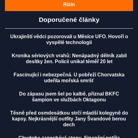
Rizin
Doporučené články
Ukrajinští vědci pozorovali u Měsíce UFO. Hovoří o
vyspělé technologii
Kronika sériových vrahů: Nenápadný dělník zabil
desítky žen. Policii unikal téměř 20 let
Fascinující i nebezpečná. U pobřeží Chorvatska
udeřila mořská smršť
Do zápasu jsem šel po kalbě, přiznal BKFC
šampion ve službách Oktagonu
Těsně před osmdesátkou strčí mladší kolegyně do
kapsy. Nejkrásnější outfity Jany Švandové berou
dech
Chudoba zanechává stopu. Finanční potíže